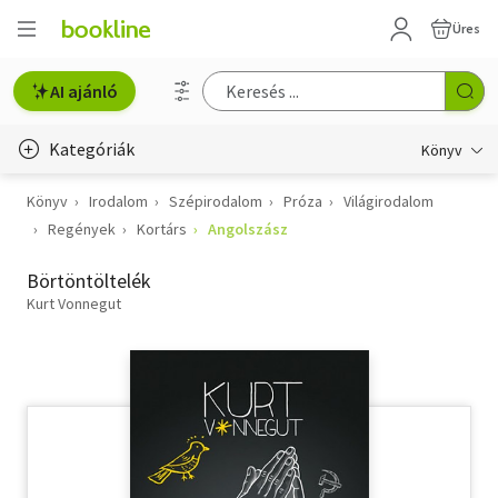
Üres
AI ajánló
Kategóriák
Könyv
Könyv
Irodalom
Szépirodalom
Próza
Világirodalom
Életmód, egészség
Regények
Kortárs
Angolszász
Erotika
Börtöntöltelék
Gyermek- és ifjúsági
Kurt Vonnegut
Hobbi, szabadidő
Irodalom
Művészet
Szakkönyv