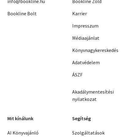
info@bookline.hu
Bookline Zöld
Bookline Bolt
Karrier
Impresszum
Médiaajánlat
Könyvnagykereskedés
Adatvédelem
ÁSZF
Akadálymentesítési
nyilatkozat
Mit kínálunk
Segítség
AI Könyvajánló
Szolgáltatások