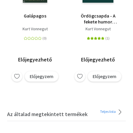
Galápagos
Ördögcsapda - A
fekete humor
mesterének utolsó
Kurt Vonnegut
Kurt Vonnegut
könyve
Előjegyezhető
Előjegyezhető
Előjegyzem
Előjegyzem
Teljes lista
Az általad megtekintett termékek