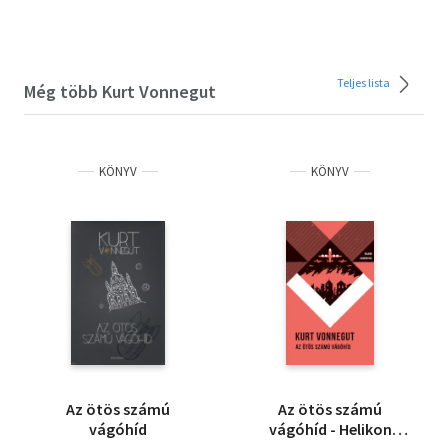
Teljes lista
Még több Kurt Vonnegut
KÖNYV
KÖNYV
Az ötös számú
Az ötös számú
vágóhíd
vágóhíd - Helikon