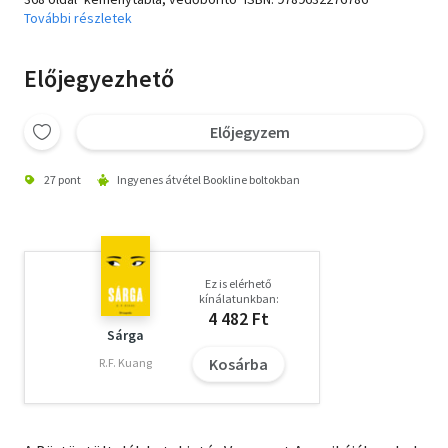
További részletek
Előjegyezhető
Előjegyzem
27 pont
Ingyenes átvétel Bookline boltokban
Ez is elérhető
kínálatunkban:
4 482 Ft
Sárga
Kosárba
R.F. Kuang