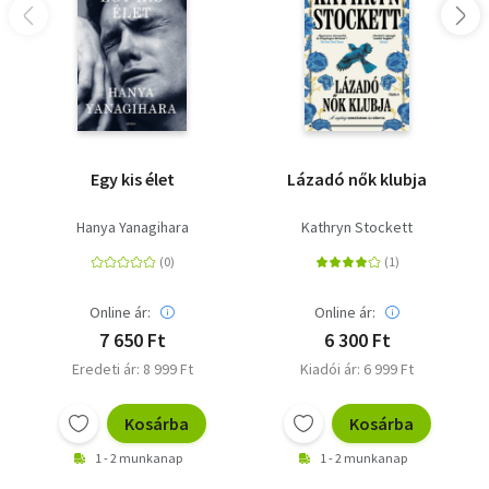
Egy kis élet
Lázadó nők klubja
Hanya Yanagihara
Kathryn Stockett
Online ár:
Online ár:
7 650 Ft
6 300 Ft
Eredeti ár: 8 999 Ft
Kiadói ár: 6 999 Ft
Kosárba
Kosárba
1 - 2 munkanap
1 - 2 munkanap