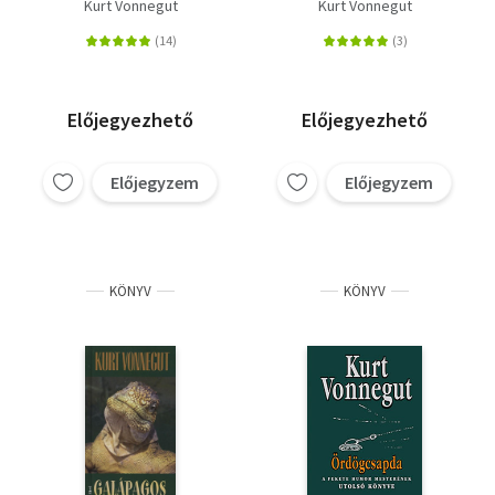
zsebkönyvek 49.
Kurt Vonnegut
Kurt Vonnegut
Előjegyezhető
Előjegyezhető
Előjegyzem
Előjegyzem
KÖNYV
KÖNYV