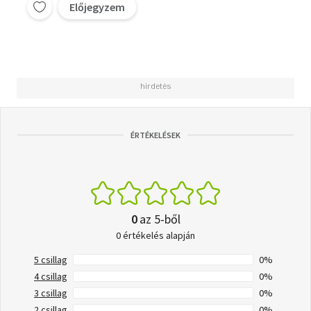
Előjegyzem
ÉRTÉKELÉSEK
0
az 5-ből
0 értékelés alapján
5 csillag
0%
4 csillag
0%
3 csillag
0%
2 csillag
0%