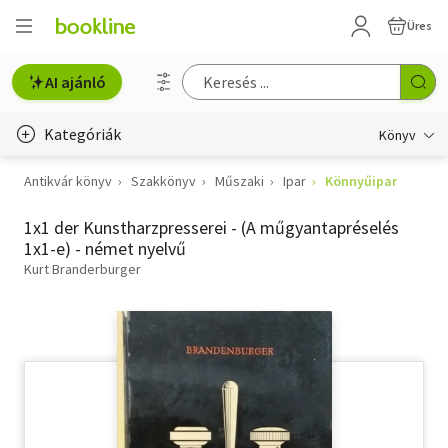
Üres
AI ajánló
Kategóriák
Könyv
Antikvár könyv
Szakkönyv
Műszaki
Ipar
Könnyűipar
Életmód, egészség
1x1 der Kunstharzpresserei - (A műgyantapréselés
Erotika
1x1-e) - német nyelvű
Gyermek- és ifjúsági
Kurt Branderburger
Hobbi, szabadidő
Irodalom
Művészet
Szakkönyv