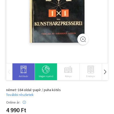
Szótár, nyelvkönyv
Tankönyv, segédkönyv
Társadalomtudomány
Természettudomány
Történelem
Vallás
Antikvár
Idegen nyelvű
Könyv
E-könyv
Hangos
német･164 oldal･papír / puha kötés
További részletek
Online ár:
4 990 Ft