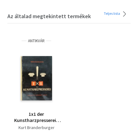
Teljes lista
Az általad megtekintett termékek
ANTIKVÁR
1x1 der
Kunstharzpresserei -
(A műgyantapréselés
Kurt Branderburger
1x1-e) - német nyelvű