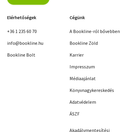
Elérhetőségek
Cégünk
+36 1 235 60 70
A Bookline-ról bővebben
info@bookline.hu
Bookline Zöld
Bookline Bolt
Karrier
Impresszum
Médiaajánlat
Könyvnagykereskedés
Adatvédelem
ÁSZF
Akadálymentesítési