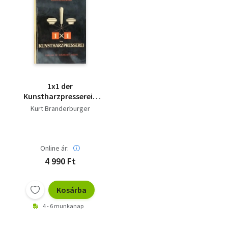
1x1 der
Kunstharzpresserei -
(A műgyantapréselés
Kurt Branderburger
1x1-e) - német nyelvű
Online ár:
4 990 Ft
Kosárba
4 - 6 munkanap