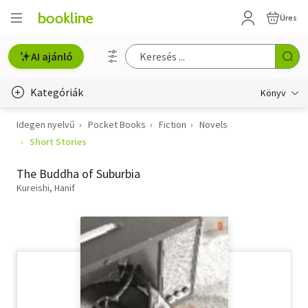
Üres
AI ajánló
Kategóriák
Könyv
Idegen nyelvű
Pocket Books
Fiction
Novels
Életmód, egészség
Short Stories
Erotika
The Buddha of Suburbia
Gyermek- és ifjúsági
Kureishi, Hanif
Hobbi, szabadidő
Irodalom
Művészet
Szakkönyv