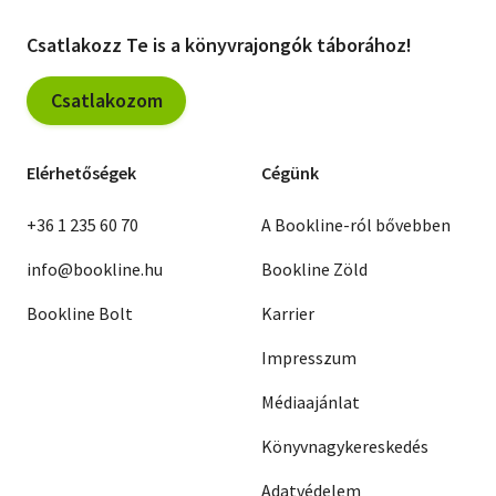
Csatlakozz Te is a könyvrajongók táborához!
Csatlakozom
Elérhetőségek
Cégünk
+36 1 235 60 70
A Bookline-ról bővebben
info@bookline.hu
Bookline Zöld
Bookline Bolt
Karrier
Impresszum
Médiaajánlat
Könyvnagykereskedés
Adatvédelem