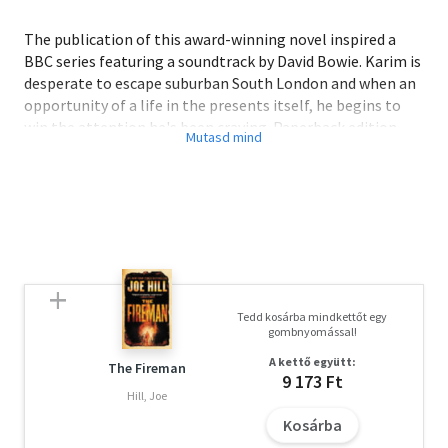
The publication of this award-winning novel inspired a
BBC series featuring a soundtrack by David Bowie. Karim is
desperate to escape suburban South London and when an
opportunity of a life in the presents itself, he begins to
win the attention he's been craving. Paperback edition.
<BR>
Tedd kosárba mindkettőt egy
gombnyomással!
A kettő együtt:
The Fireman
9 173 Ft
Hill, Joe
Kosárba