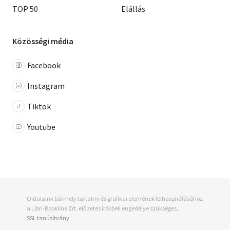
TOP 50
Elállás
Közösségi média
Facebook
Instagram
Tiktok
Youtube
Oldalaink bármely tartalmi és grafikai elemének felhasználásához
a Libri-Bookline Zrt. előzetes írásbeli engedélye szükséges.
SSL tanúsítvány