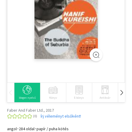
Szótár, nyelvkönyv
Tankönyv, segédkönyv
Társadalomtudomány
Természettudomány
Történelem
Vallás
Idegen nyelvű
Könyv
E-könyv
Antikvár
Hangos
Faber And Faber Ltd., 2017
Írj véleményt elsőként!
angol･284 oldal･papír / puha kötés