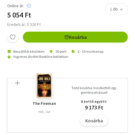
Online ár:
5 054 Ft
Eredeti ár: 5 320 Ft
Kosárba
Beszállítói készleten
50 pont
5 - 10 munkanap
Ingyenes átvétel Bookline boltokban
Tedd kosárba mindkettőt egy
gombnyomással!
A kettő együtt:
The Fireman
9 173 Ft
Hill, Joe
Kosárba