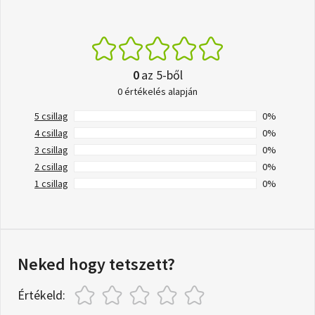
0
az 5-ből
0 értékelés alapján
5 csillag
0%
4 csillag
0%
3 csillag
0%
2 csillag
0%
1 csillag
0%
Neked hogy tetszett?
Értékeld: