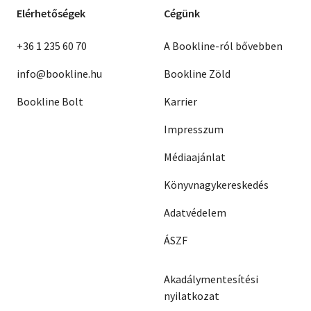
Elérhetőségek
Cégünk
+36 1 235 60 70
A Bookline-ról bővebben
info@bookline.hu
Bookline Zöld
Bookline Bolt
Karrier
Impresszum
Médiaajánlat
Könyvnagykereskedés
Adatvédelem
ÁSZF
Akadálymentesítési
nyilatkozat