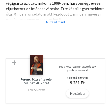
végigsírta az utat, mikor is 1909-ben, huszonnégy évesen
eljuthatott az imádott városba. Erre készült gyermekkora
óta. Minden forradalom ott kezdődött, minden művészi
megújulás onnan eredeztethető.
Tedd kosárba mindkettőt egy
gombnyomással!
A kettő együtt:
Ferenc József levelei
9 281 Ft
Sisihez -II. kötet
Ferenc József
Kosárba