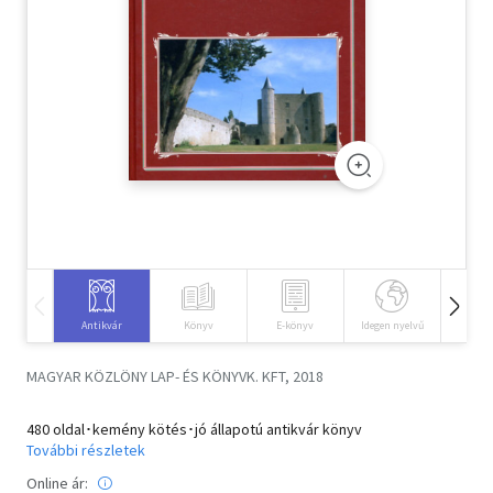
Szótár, nyelvkönyv
Tankönyv, segédkönyv
Társadalomtudomány
Természettudomány
Történelem
Vallás
Antikvár
Könyv
E-könyv
Idegen nyelvű
Hangos
MAGYAR KÖZLÖNY LAP- ÉS KÖNYVK. KFT, 2018
480 oldal･kemény kötés･jó állapotú antikvár könyv
További részletek
Online ár: