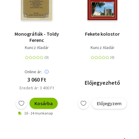
Monográfiák - Toldy
Fekete kolostor
Ferenc
Kuncz Aladár
Kuncz Aladár
Online ár:
3 060 Ft
Előjegyezhető
Eredeti ár: 3 400 Ft
Kosárba
Előjegyzem
10 - 14 munkanap