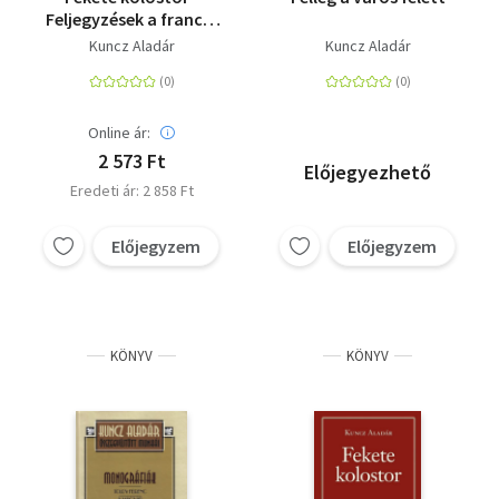
Feljegyzések a francia
internáltságból
Kuncz Aladár
Kuncz Aladár
Online ár:
2 573 Ft
Előjegyezhető
Eredeti ár: 2 858 Ft
Előjegyzem
Előjegyzem
KÖNYV
KÖNYV