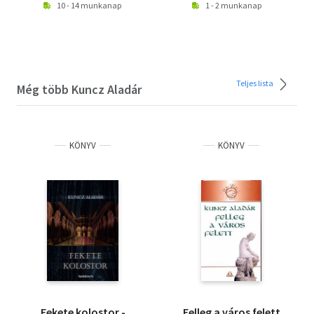
10 - 14 munkanap
1 - 2 munkanap
Teljes lista
Még több Kuncz Aladár
KÖNYV
KÖNYV
Fekete kolostor -
Felleg a város felett