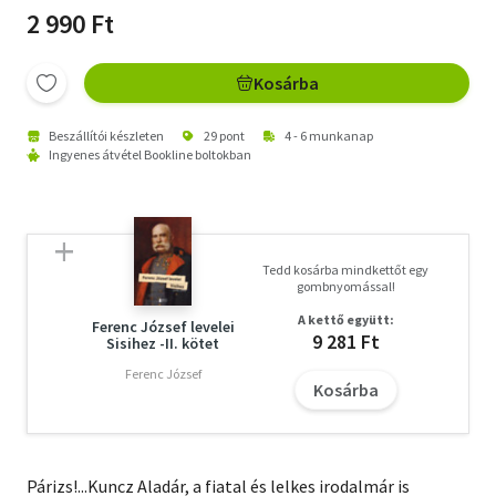
2 990 Ft
Kosárba
Beszállítói készleten
29 pont
4 - 6 munkanap
Ingyenes átvétel Bookline boltokban
Tedd kosárba mindkettőt egy
gombnyomással!
A kettő együtt:
Ferenc József levelei
9 281 Ft
Sisihez -II. kötet
Ferenc József
Kosárba
Párizs!...Kuncz Aladár, a fiatal és lelkes irodalmár is