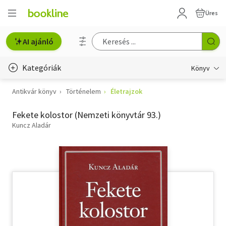
Üres
AI ajánló
Kategóriák
Könyv
Antikvár könyv
Történelem
Életrajzok
Életmód, egészség
Fekete kolostor (Nemzeti könyvtár 93.)
Erotika
Kuncz Aladár
Gyermek- és ifjúsági
Hobbi, szabadidő
Irodalom
Művészet
Szakkönyv