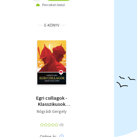
Perceken belül
E-KÖNYV
Egri csillagok -
Klasszikusok
újramesélve 2.
Nógrádi Gergely
Online ár: