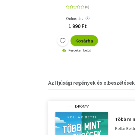
Online ár:
1 990 Ft
Kosárba
Perceken belül
Az Ifjúsági regények és elbeszélések
E-KÖNYV
Több min
Kollár Bett