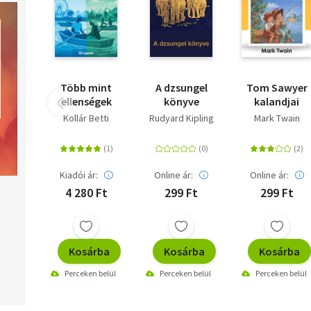
Több mint
A dzsungel
Tom Sawyer
ellenségek
könyve
kalandjai
Kollár Betti
Rudyard Kipling
Mark Twain
Kiadói ár:
Online ár:
Online ár:
4 280 Ft
299 Ft
299 Ft
Kosárba
Kosárba
Kosárba
Perceken belül
Perceken belül
Perceken belül