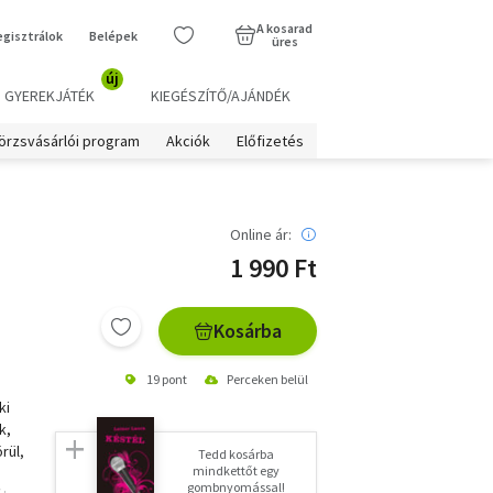
A kosarad
egisztrálok
Belépek
üres
új
GYEREKJÁTÉK
KIEGÉSZÍTŐ/AJÁNDÉK
örzsvásárlói program
Akciók
Előfizetés
Online ár:
1 990 Ft
Kosárba
19 pont
Perceken belül
ki
k,
rül,
Tedd kosárba
mindkettőt egy
gombnyomással!