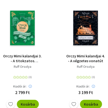
Orczy Mimi kalandjai 3.
Orczy Mimi kalandjai 4.
- A titokzatos
- A végzetes vonatút
budapesti térkép
Ruff Orsolya
Ruff Orsolya
Kiadói ár:
Kiadói ár:
2 799 Ft
3 199 Ft
Kosárba
Kosárba