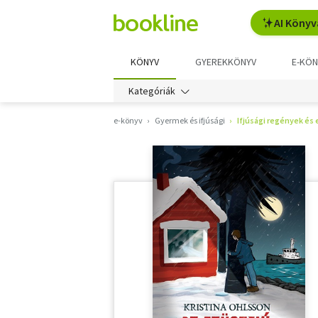
AI Könyv
KÖNYV
GYEREKKÖNYV
E-KÖN
Kategóriák
e-könyv
Gyermek és ifjúsági
Ifjúsági regények és