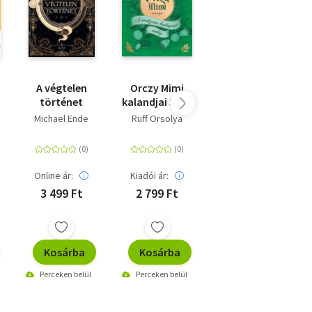
A végtelen
Orczy Mimi
Orczy Mimi
történet
kalandjai 3. - A
kalandjai 4. - A
titokzatos
végzetes
Michael Ende
Ruff Orsolya
Ruff Orsolya
budapesti
vonatút
térkép
Online ár:
Kiadói ár:
Kiadói ár:
3 499 Ft
2 799 Ft
3 199 Ft
Kosárba
Kosárba
Kosárba
Perceken belül
Perceken belül
Perceken belül