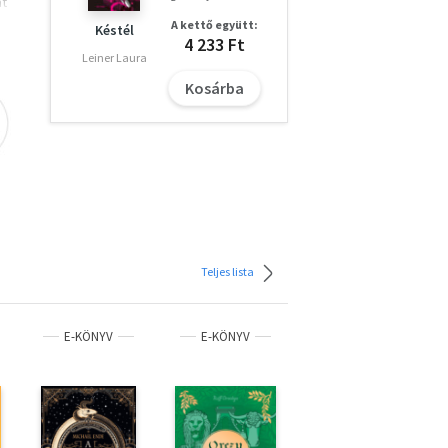
át
llie
A kettő együtt:
Késtél
bb
4 233 Ft
Leiner Laura
ek
Kosárba
Teljes lista
E-KÖNYV
E-KÖNYV
E-KÖNYV