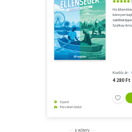
Ha állandóan
könnyen bajb
sokféleképpe
Szalkay Arisz
alattomosnak
Kiadói ár:
4 280 Ft
0 pont
Perceken belül
E-KÖNYV