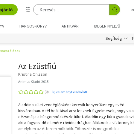
ajánló
R
YV
HANGOSKÖNYV
ANTIKVÁR
IDEGEN NYELVŰ
T
Segítség
 elbeszélések
Az Ezüstfiú
Kristina Ohlsson
Animus Kiadó, 2015
Írj véleményt elsőként!
Aladdin szülei vendéglősként keresik kenyerüket egy svéd
kisvárosban. A tél beálltával arra lesznek figyelmesek, hogy vala
dézsmálja a húsgombóckészletüket. Aladdin egy fiúra gyanakszi
aki a fagyos idő ellenére rövidnadrágban ólálkodik a víztorony kö
amelyben az étterem működik. Többször is megpróbálja