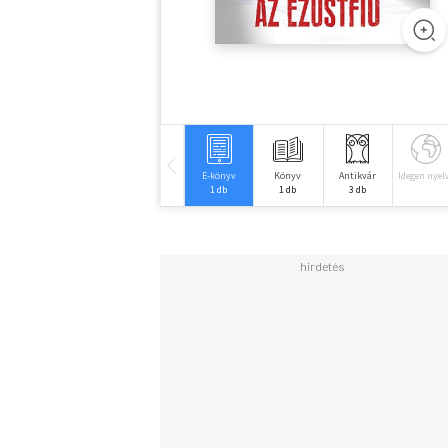
E-könyv
Könyv
Antikvár
Idegen nyel
1 db
1 db
3 db