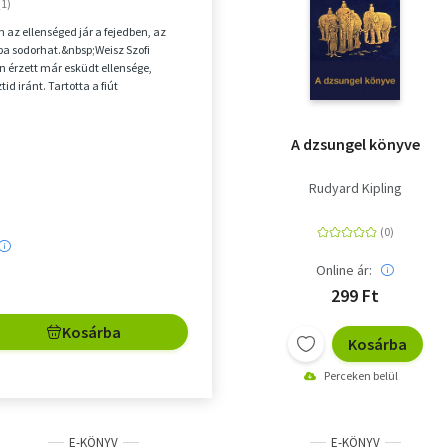
 az ellenséged jár a fejedben, az
a sodorhat.&nbsp;Weisz Szofi
n érzett már esküdt ellensége,
tid iránt. Tartotta a fiút
, bosszantónak,...
A dzsungel könyve
Rudyard Kipling
Online ár:
299 Ft
Kosárba
Kosárba
Perceken belül
E-KÖNYV
E-KÖNYV