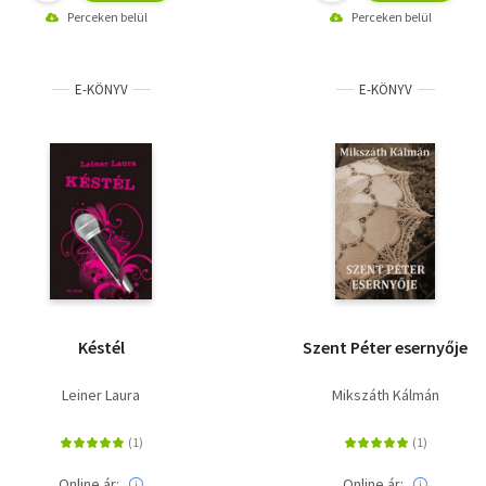
Perceken belül
Perceken belül
E-KÖNYV
E-KÖNYV
Késtél
Szent Péter esernyője
Leiner Laura
Mikszáth Kálmán
Online ár:
Online ár: