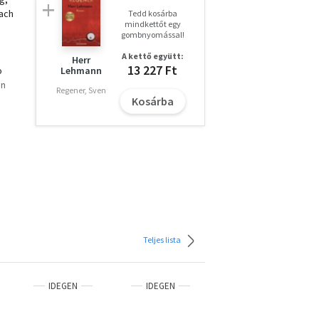
nach
Tedd kosárba
mindkettőt egy
gombnyomással!
A kettő együtt:
Herr
13 227 Ft
o
Lehmann
on
Regener, Sven
Kosárba
ag
Teljes lista
IDEGEN
IDEGEN
IDEGEN