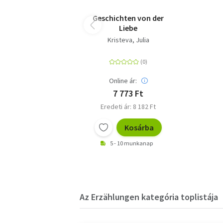
Geschichten von der
Liebe
Kristeva, Julia
Online ár:
7 773 Ft
Eredeti ár: 8 182 Ft
Kosárba
5 - 10 munkanap
Az Erzählungen kategória toplistája