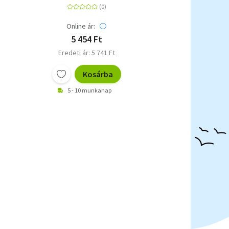
Online ár:
5 454 Ft
Eredeti ár: 5 741 Ft
Kosárba
5 - 10 munkanap