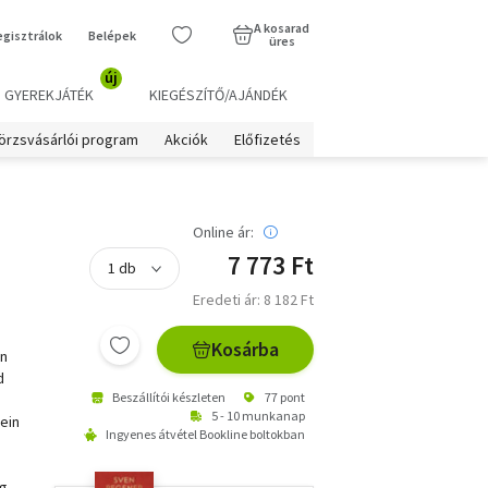
A kosarad
egisztrálok
Belépek
üres
új
GYEREKJÁTÉK
KIEGÉSZÍTŐ/AJÁNDÉK
örzsvásárlói program
Akciók
Előfizetés
Online ár:
7 773 Ft
Eredeti ár: 8 182 Ft
Kosárba
on
d
Beszállítói készleten
77 pont
5 - 10 munkanap
ein
Ingyenes átvétel Bookline boltokban
g,