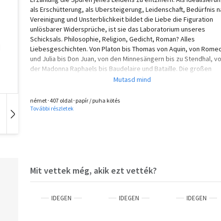
als Erschütterung, als Ubersteigerung, Leidenschaft, Bedürfnis 
Vereinigung und Unsterblichkeit bildet die Liebe die Figuration
unlösbarer Widersprüche, ist sie das Laboratorium unseres
Schicksals. Philosophie, Religion, Gedicht, Roman? Alles
Liebesgeschichten. Von Platon bis Thomas von Aquin, von Rome
und Julia bis Don Juan, von den Minnesängern bis zu Stendhal, v
der Madonna Raphaels bis Baudelaire und Bataille. Die großen
künstlerischen Werke reden von nichts anderem als dem, was, T
für Tag, im stillen laut wird.' Julia Kristeva
német･407 oldal･papír / puha kötés
További részletek
Hangoskönyv
Film
Zene
Mit vettek még, akik ezt vették?
IDEGEN
IDEGEN
IDEGEN