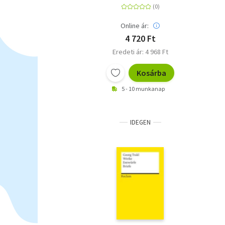
Online ár:
4 720 Ft
Eredeti ár: 4 968 Ft
Kosárba
5 - 10 munkanap
IDEGEN