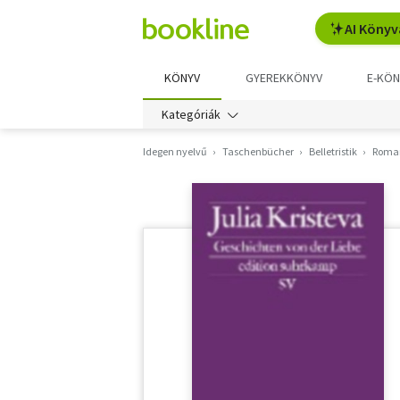
AI Könyv
KÖNYV
GYEREKKÖNYV
E-KÖN
Kategóriák
Idegen nyelvű
Taschenbücher
Belletristik
Roma