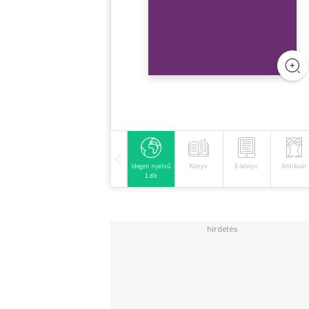
Idegen nyelvű
Könyv
E-könyv
Antikvár
1 db