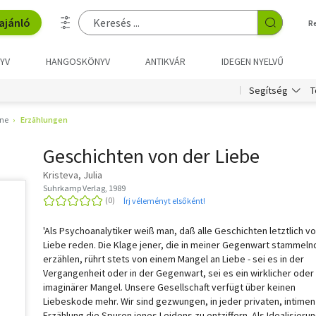
ajánló
R
YV
HANGOSKÖNYV
ANTIKVÁR
IDEGEN NYELVŰ
T
Segítség
ne
Erzählungen
Geschichten von der Liebe
Kristeva, Julia
Suhrkamp Verlag, 1989
Írj véleményt elsőként!
'Als Psychoanalytiker weiß man, daß alle Geschichten letztlich v
Liebe reden. Die Klage jener, die in meiner Gegenwart stammeln
erzählen, rührt stets von einem Mangel an Liebe - sei es in der
Vergangenheit oder in der Gegenwart, sei es ein wirklicher oder 
imaginärer Mangel. Unsere Gesellschaft verfügt über keinen
Liebeskode mehr. Wir sind gezwungen, in jeder privaten, intimen
Erzählung die Spuren jenes Leidens zu entziffern. Als Idealisierun