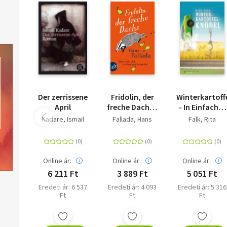
Der zerrissene
Fridolin, der
Winterkartoff
April
freche Dachs -
- In Einfacher
Eine zwei- und
Sprache
Kadare, Ismail
Fallada, Hans
Falk, Rita
vierbeinige
Geschichte
Online ár:
Online ár:
Online ár:
6 211 Ft
3 889 Ft
5 051 Ft
Eredeti ár: 6 537
Eredeti ár: 4 093
Eredeti ár: 5 316
Ft
Ft
Ft