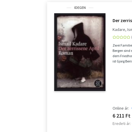
IDEGEN
Der zerri
Kadare, Is
Zwei Familie
Bergen sind 
dem Friedhof 
ist Gjorg Be
der Ta...
Online ár:
6 211 Ft
Eredeti ár: