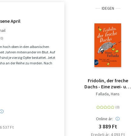
IDEGEN
ssene April
mail
n hoch oben in den albanischen
seit Jahren miteinander im Blut. Auf
sind je vierzig Opfer bestattet. Jetzt
risha an der Reihe zu morden. Nach
Fridolin, der freche
Dachs - Eine zwei- und
vierbeinige Geschichte
Fallada, Hans
Online ár:
3 889 Ft
 6 537 Ft
Eredeti ár: 4 093 Ft