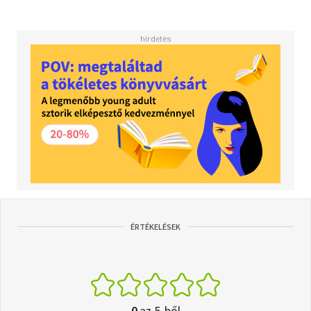
ÉRTÉKELÉSEK
0
az 5-ből