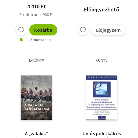
4 410 Ft
Előjegyezhető
Eredeti ár: 4 900 Ft
Kosárba
Előjegyzem
1 - 2 munkanap
E-KÖNYV
KÖNYV
A „valakik”
Uniós politikák és