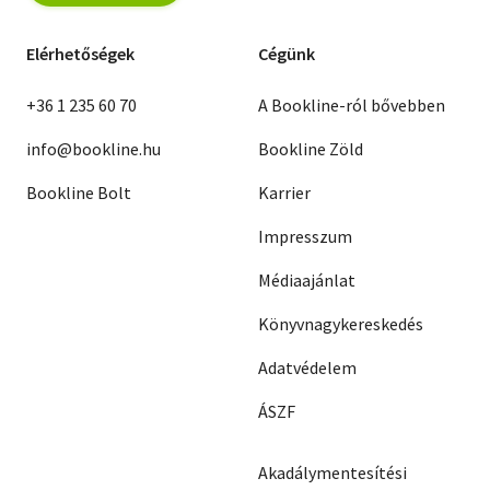
Elérhetőségek
Cégünk
+36 1 235 60 70
A Bookline-ról bővebben
info@bookline.hu
Bookline Zöld
Bookline Bolt
Karrier
Impresszum
Médiaajánlat
Könyvnagykereskedés
Adatvédelem
ÁSZF
Akadálymentesítési