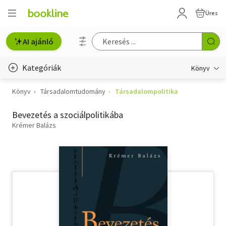
Üres
AI ajánló
Kategóriák
Könyv
Könyv
Társadalomtudomány
Társadalompolitika
Életmód, egészség
Bevezetés a szociálpolitikába
Erotika
Krémer Balázs
Gyermek- és ifjúsági
Hobbi, szabadidő
Irodalom
Művészet
Szakkönyv