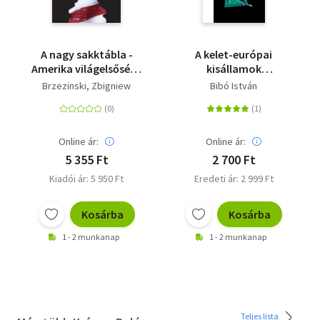
A nagy sakktábla -
A kelet-európai
Amerika világelsősége
kisállamok
és geopolitikai
nyomorúsága -
Brzezinski, Zbigniew
Bibó István
feladatai
Trubadúr Zsebkönyvek
40.
Online ár:
Online ár:
5 355 Ft
2 700 Ft
Kiadói ár: 5 950 Ft
Eredeti ár: 2 999 Ft
Kosárba
Kosárba
1 - 2 munkanap
1 - 2 munkanap
Teljes lista