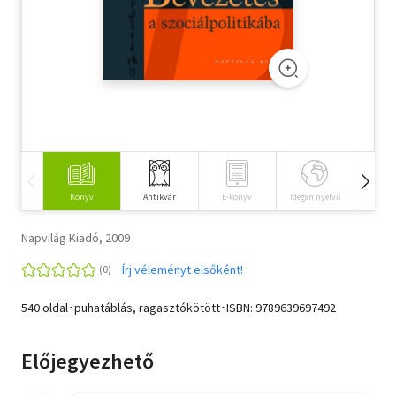
Szótár, nyelvkönyv
Tankönyv, segédkönyv
Társadalomtudomány
Természettudomány
Történelem
Könyv
Antikvár
E-könyv
Idegen nyelvű
Hangos
Vallás
Napvilág Kiadó, 2009
Írj véleményt elsőként!
540 oldal･puhatáblás, ragasztókötött･ISBN:
9789639697492
Előjegyezhető