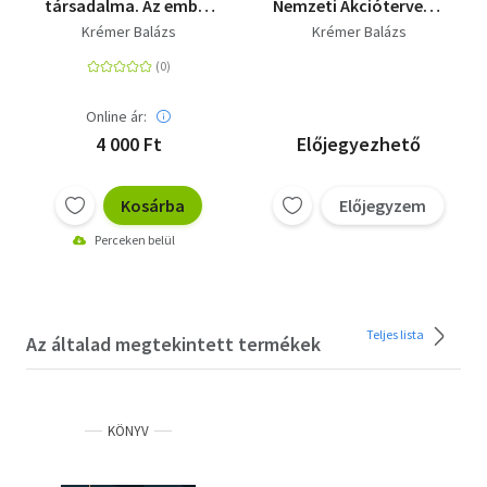
társadalma. Az ember
Nemzeti Akciótervek a
társadalmi
szegénység és a
Krémer Balázs
Krémer Balázs
jelentőségéről és
társadalmi
annak hanyatlásáról
kirekesztettség elleni
küzdelemre
Online ár:
4 000 Ft
Előjegyezhető
Kosárba
Előjegyzem
Perceken belül
Teljes lista
Az általad megtekintett termékek
KÖNYV