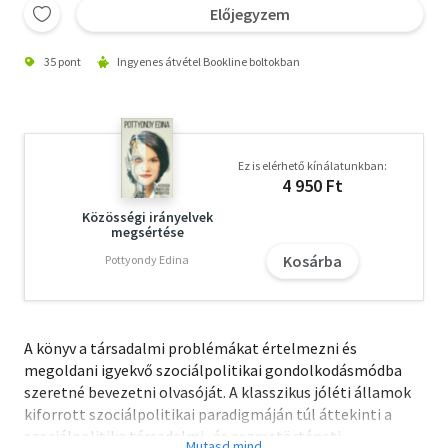
Előjegyzem
35 pont
Ingyenes átvétel Bookline boltokban
Ez is elérhető kínálatunkban:
4 950 Ft
Közösségi irányelvek
megsértése
Kosárba
Pottyondy Edina
A könyv a társadalmi problémákat értelmezni és
megoldani igyekvő szociálpolitikai gondolkodásmódba
szeretné bevezetni olvasóját. A klasszikus jóléti államok
kiforrott szociálpolitikai paradigmáján túl áttekinti a
szociálpolitika társadalmi- és eszmetörténeti