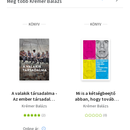
Még több Krémer Balázs
KÖNYV
KÖNYV
A valakik társadalma -
Mi is a kétségbeejtő
Az ember társadalmi
abban, hogy tovább
jelentőségéről és
élünk? avagy Az
Krémer Balázs
Krémer Balázs
annak hanyatlásáról
idősödési válság és a
halál egyenlőtlenségei
Online ár: