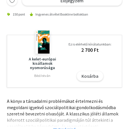
Előjegyzem
150 pont
Ingyenes átvétel Bookline boltokban
Ez is elérhető kínálatunkban:
2 700 Ft
A kelet-európai
kisállamok
nyomorúsága
Kosárba
Bibó István
A könyv a társadalmi problémákat értelmezni és
megoldani igyekvő szociálpolitikai gondolkodásmódba
szeretné bevezetni olvasóját. A klasszikus jóléti államok
kiforrott szociálpolitikai paradigmáján túl áttekinti a
szociálpolitika társadalmi- és eszmetörténeti