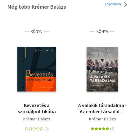
Teljes lista
Még több Krémer Balázs
KÖNYV
KÖNYV
Bevezetés a
A valakik társadalma -
szociálpolitikába
Az ember társadalmi
jelentőségéről és
Krémer Balázs
Krémer Balázs
annak hanyatlásáról