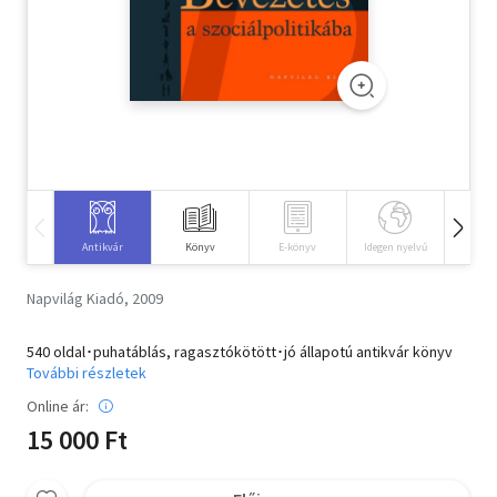
Szótár, nyelvkönyv
Tankönyv, segédkönyv
Társadalomtudomány
Természettudomány
Történelem
Antikvár
Könyv
E-könyv
Idegen nyelvű
Hangos
Vallás
Napvilág Kiadó, 2009
540 oldal･puhatáblás, ragasztókötött･jó állapotú antikvár könyv
További részletek
Online ár:
15 000 Ft