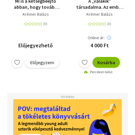
Mi is a kétségbeejtő
A „valakik”
abban, hogy tovább
társadalma. Az ember
élünk? avagy Az
társadalmi
Krémer Balázs
Krémer Balázs
idősödési válság és a
jelentőségéről és
halál egyenlőtlenségei
annak hanyatlásáról
Online ár:
Előjegyezhető
4 000 Ft
Előjegyzem
Kosárba
Perceken belül