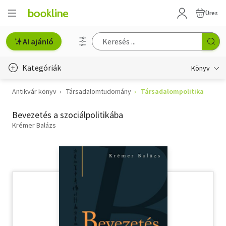
Üres
AI ajánló
Kategóriák
Könyv
Antikvár könyv
Társadalomtudomány
Társadalompolitika
Életmód, egészség
Bevezetés a szociálpolitikába
Erotika
Krémer Balázs
Gyermek- és ifjúsági
Hobbi, szabadidő
Irodalom
Művészet
Szakkönyv