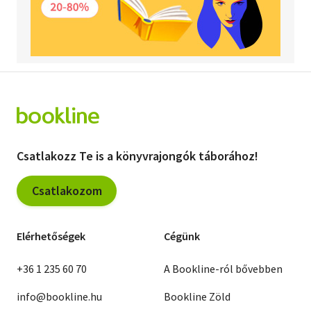
Csatlakozz Te is a könyvrajongók táborához!
Csatlakozom
Elérhetőségek
Cégünk
+36 1 235 60 70
A Bookline-ról bővebben
info@bookline.hu
Bookline Zöld