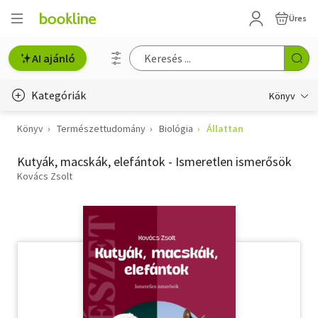
Üres
AI ajánló
Kategóriák
Könyv
Könyv
Természettudomány
Biológia
Állattan
Életmód, egészség
Kutyák, macskák, elefántok - Ismeretlen ismerősök
Erotika
Kovács Zsolt
Gyermek- és ifjúsági
Hobbi, szabadidő
Irodalom
Művészet
Szakkönyv