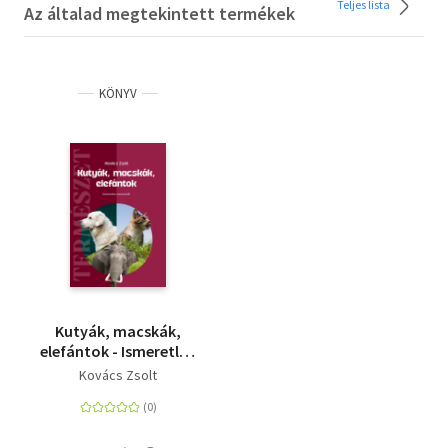
Teljes lista
Az általad megtekintett termékek
KÖNYV
Kutyák, macskák,
elefántok - Ismeretlen
ismerősök
Kovács Zsolt