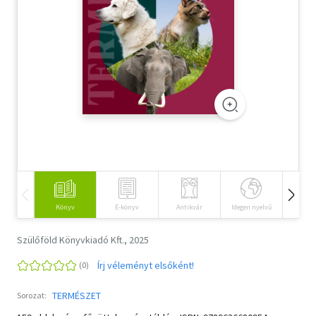
Szótár, nyelvkönyv
Tankönyv, segédkönyv
Társadalomtudomány
Természettudomány
Történelem
Vallás
Könyv
E-könyv
Antikvár
Idegen nyelvű
Hangos
Szülőföld Könyvkiadó Kft., 2025
Írj véleményt elsőként!
TERMÉSZET
Sorozat: