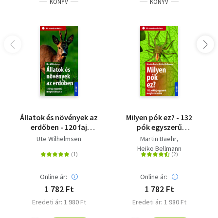
KÖNYV
KÖNYV
Állatok és növények az
Milyen pók ez? - 132
erdőben - 120 faj
pók egyszerű
egyszerű
meghatározása
Ute Wilhelmsen
Martin Baehr
meghatározása
Heiko Bellmann
Online ár:
Online ár:
1 782 Ft
1 782 Ft
Eredeti ár: 1 980 Ft
Eredeti ár: 1 980 Ft