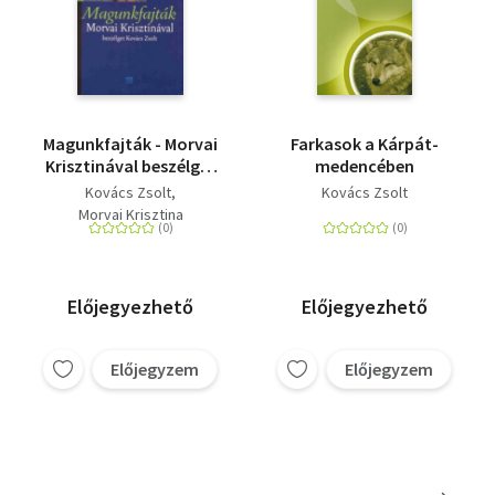
Magunkfajták - Morvai
Farkasok a Kárpát-
Krisztinával beszélget
medencében
Kovács Zsolt
Kovács Zsolt
Kovács Zsolt
Morvai Krisztina
Előjegyezhető
Előjegyezhető
Előjegyzem
Előjegyzem