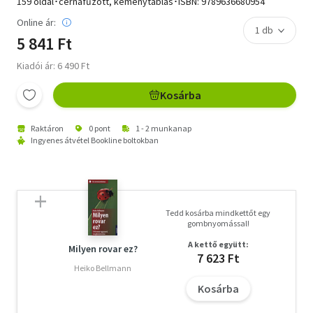
159 oldal･cérnafűzött, keménytáblás･ISBN:
9789636680954
Online ár:
5 841 Ft
Kiadói ár: 6 490 Ft
Kosárba
Raktáron
0 pont
1 - 2 munkanap
Ingyenes átvétel Bookline boltokban
Tedd kosárba mindkettőt egy
gombnyomással!
A kettő együtt:
Milyen rovar ez?
7 623 Ft
Heiko Bellmann
Kosárba