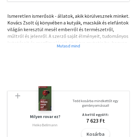
Ismeretlen ismerősök - állatok, akik körülvesznek minket.
Kovács Zsolt új könyvében a kutyák, macskák és elefántok
világán keresztül mesél emberről és természet­ről,
múltról és jelenről. A szerző saját élményeit, tudományos
kutatásait és megfigyeléseit ötvözve mutatja be, hogyan
formáltuk egymást évszázadokon át - állatok és emberek.
A lapokon megidéződnek a magyar pásztorkutyák
titokzatos eredetei, a macskák kettős természete, az
elefántok rendkívüli intelligenciája, és azok az apró,
mégis sorsszerű történetek, amelyekben mindig ott a
felismerés: az állatok nem csupán kísérői, hanem tükrei is
az embernek. Tudomány, történelem és személyes
vallomás egy kötetben - mindenkihez szól, aki szeretné
Tedd kosárba mindkettőt egy
újraértelmezni kapcsolatát az állatvilággal.
gombnyomással!
A kettő együtt:
Milyen rovar ez?
7 623 Ft
Heiko Bellmann
Kosárba