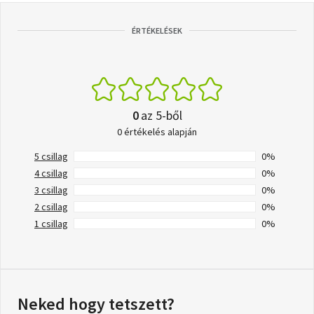
ÉRTÉKELÉSEK
0
az 5-ből
0 értékelés alapján
5 csillag
0%
4 csillag
0%
3 csillag
0%
2 csillag
0%
1 csillag
0%
Neked hogy tetszett?