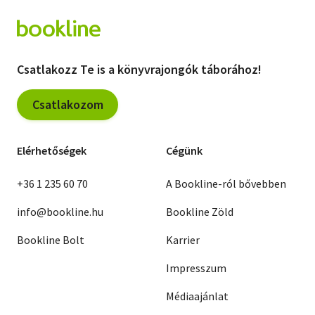
Csatlakozz Te is a könyvrajongók táborához!
Csatlakozom
Elérhetőségek
Cégünk
+36 1 235 60 70
A Bookline-ról bővebben
info@bookline.hu
Bookline Zöld
Bookline Bolt
Karrier
Impresszum
Médiaajánlat