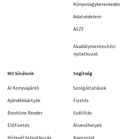
Könyvnagykereskedés
Adatvédelem
ÁSZF
Akadálymentesítési
nyilatkozat
Mit kínálunk
Segítség
AI Könyvajánló
Szolgáltatások
Ajándékkártyák
Fizetés
Bookline Reader
Szállítás
Előfizetés
Átvevőhelyek
Hírlevél feliratkozás
Kapcsolat