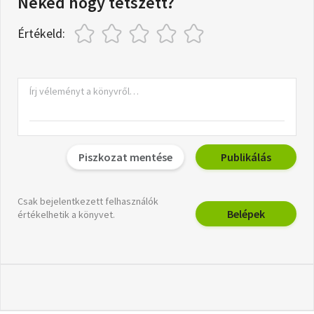
Neked hogy tetszett?
Értékeld:
Piszkozat mentése
Publikálás
Csak bejelentkezett felhasználók
Belépek
értékelhetik a könyvet.