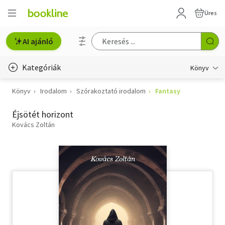
Üres
AI ajánló
Kategóriák
Könyv
Könyv
Irodalom
Szórakoztató irodalom
Fantasy
Életmód, egészség
Éjsötét horizont
Erotika
Kovács Zoltán
Gyermek- és ifjúsági
Hobbi, szabadidő
Irodalom
Művészet
Szakkönyv