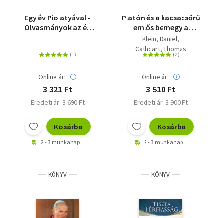
Egy év Pio atyával -
Platón és a kacsacsőrű
Olvasmányok az év
emlős bemegy a
365 napjára
bárba... - Filozófia a
Klein, Daniel
viccek tükrében
Cathcart, Thomas
Online ár:
Online ár:
3 321 Ft
3 510 Ft
Eredeti ár: 3 690 Ft
Eredeti ár: 3 900 Ft
Kosárba
Kosárba
2 - 3 munkanap
2 - 3 munkanap
KÖNYV
KÖNYV