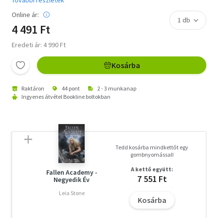
Online ár:
4 491 Ft
Eredeti ár: 4 990 Ft
Kosárba
Raktáron
44 pont
2 - 3 munkanap
Ingyenes átvétel Bookline boltokban
Tedd kosárba mindkettőt egy
gombnyomással!
A kettő együtt:
Fallen Academy -
7 551 Ft
Negyedik Év
Leia Stone
Kosárba