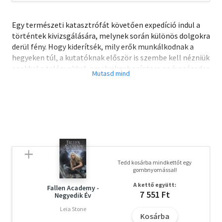
Egy természeti katasztrófát követően expedíció indul a
történtek kivizsgálására, melynek során különös dolgokra
derül fény. Hogy kiderítsék, mily erők munkálkodnak a
hegyeken túl, a kutatóknak először is szembe kell nézniük
azokkal a talányokkal, amelyeknek színtere az évszázados
homok által befedett templom, melynek egyetlen lakója
egy pap.
A különös történések azonban nem minden esetben azok,
aminek látszanak, hiszen múlt és jelen, valóság és fikció
határán egyensúlyozva kell ráébredniük, minden, amit
megtapasztaltak, egy ördögi történet része, melyben
mindenki csak áldozat lehet. A túlélésért áldozatot kell
hozniuk és alá kell merülniük a pokol legmélyebb
Tedd kosárba mindkettőt egy
bugyraiba.
gombnyomással!
A kettő együtt:
"Ahol nem lakik Isten, embernek sincs helye..."
Fallen Academy -
7 551 Ft
Negyedik Év
Leia Stone
Kosárba