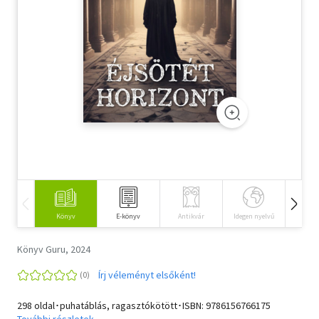
Szótár, nyelvkönyv
Tankönyv, segédkönyv
Társadalomtudomány
Természettudomány
Történelem
Vallás
Könyv
E-könyv
Antikvár
Idegen nyelvű
Hangos
Könyv Guru, 2024
Írj véleményt elsőként!
298 oldal･puhatáblás, ragasztókötött･ISBN:
9786156766175
További részletek