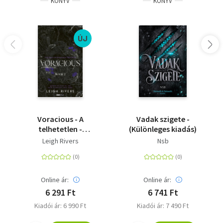
KÖNYV
KÖNYV
ÚJ
Voracious - A
Vadak szigete -
telhetetlen -
(Különleges kiadás)
(Különleges kiadás)
Leigh Rivers
Nsb
Online ár:
Online ár:
6 291 Ft
6 741 Ft
Kiadói ár: 6 990 Ft
Kiadói ár: 7 490 Ft