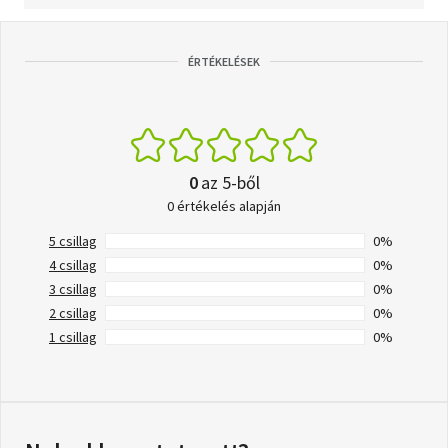
ÉRTÉKELÉSEK
0
az 5-ből
0 értékelés alapján
5 csillag
0%
4 csillag
0%
3 csillag
0%
2 csillag
0%
1 csillag
0%