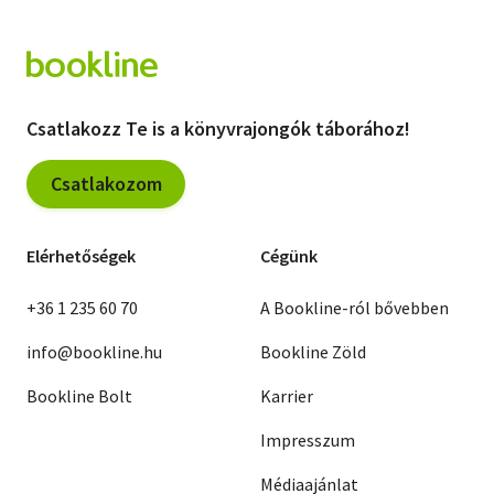
Csatlakozz Te is a könyvrajongók táborához!
Csatlakozom
Elérhetőségek
Cégünk
+36 1 235 60 70
A Bookline-ról bővebben
info@bookline.hu
Bookline Zöld
Bookline Bolt
Karrier
Impresszum
Médiaajánlat