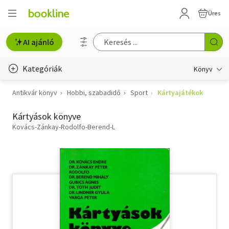
Üres
AI ajánló
Kategóriák
Könyv
Antikvár könyv
Hobbi, szabadidő
Sport
Kártyajátékok
Életmód, egészség
Kártyások könyve
Erotika
Kovács-Zánkay-Rodolfo-Berend-L
Gyermek- és ifjúsági
Hobbi, szabadidő
Irodalom
Művészet
Szakkönyv