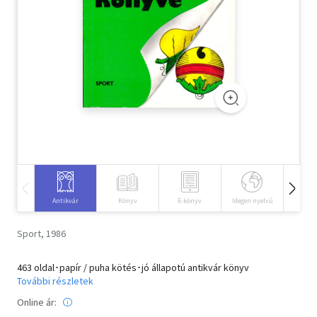
Szótár, nyelvkönyv
Tankönyv, segédkönyv
Társadalomtudomány
Természettudomány
Történelem
Vallás
Antikvár
Könyv
E-könyv
Idegen nyelvű
Hangos
Sport, 1986
463 oldal･papír / puha kötés･jó állapotú antikvár könyv
További részletek
Online ár: