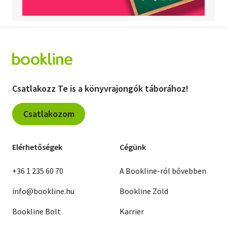
Csatlakozz Te is a könyvrajongók táborához!
Csatlakozom
Elérhetőségek
Cégünk
+36 1 235 60 70
A Bookline-ról bővebben
info@bookline.hu
Bookline Zöld
Bookline Bolt
Karrier