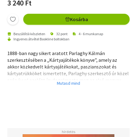
3 240 Ft
Kosárba
Beszállítói készleten
32 pont
4 - 6 munkanap
Ingyenes átvétel Bookline boltokban
1888-ban nagy sikert aratott Parlaghy Kálmán
szerkesztésében a „Kártyajátékok könyve”, amely az
akkor közkedvelt kártyajátékokat, paszianszokat és
kártyatrükköket ismertette, Parlaghy szerkesztő úr közel
száz évvel ezelőtt így fogalmazta meg az első magyar
kártyakódex célját: "A kártyázásból az elszegényedésen
kívül igen sok más baj is származott már s ezek között
első helyen kell megemlítenünk azt a gyűlölködést,
civakodást, ellenségeskedést, sőt komolyabb
következményű összekoczanásokat és párbajokat, a
melyek mindattól származtak, hogy játék közben vagy a
játék után a kártyázás különböző szokásai és szabályai
fölött gyakran igen jó barátok is komolyan összevesztek