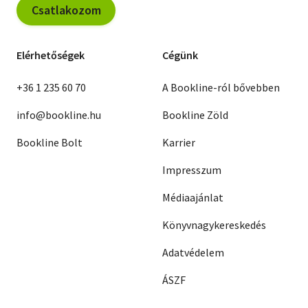
Csatlakozom
Elérhetőségek
Cégünk
+36 1 235 60 70
A Bookline-ról bővebben
info@bookline.hu
Bookline Zöld
Bookline Bolt
Karrier
Impresszum
Médiaajánlat
Könyvnagykereskedés
Adatvédelem
ÁSZF