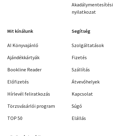
Akadálymentesítési
nyilatkozat
Mit kínálunk
Segítség
AI Könyvajánló
Szolgáltatások
Ajándékkártyák
Fizetés
Bookline Reader
Szállítás
Előfizetés
Átvevőhelyek
Hírlevél feliratkozás
Kapcsolat
Törzsvásárlói program
Súgó
TOP 50
Elállás