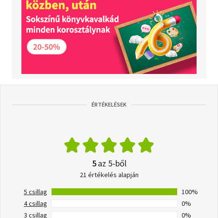
ÉRTÉKELÉSEK
5
az 5-ből
21 értékelés alapján
5 csillag
100%
4 csillag
0%
3 csillag
0%