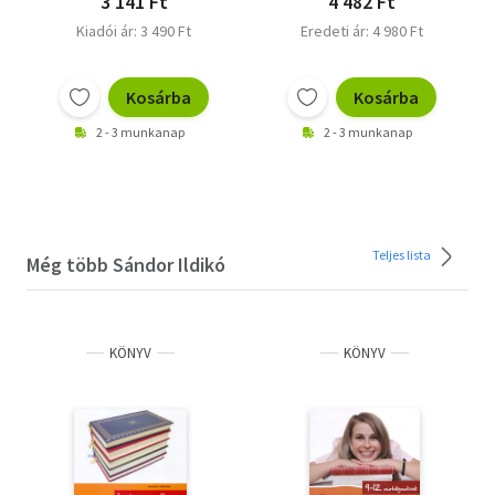
3 141 Ft
4 482 Ft
Kiadói ár: 3 490 Ft
Eredeti ár: 4 980 Ft
Kosárba
Kosárba
2 - 3 munkanap
2 - 3 munkanap
Teljes lista
Még több Sándor Ildikó
KÖNYV
KÖNYV