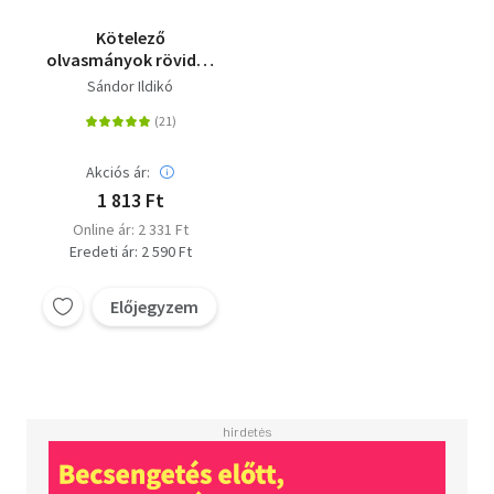
Kötelező
olvasmányok röviden
9-12. osztályosoknak -
Sándor Ildikó
Világirodalom
Akciós ár:
1 813 Ft
Online ár: 2 331 Ft
Eredeti ár: 2 590 Ft
Előjegyzem