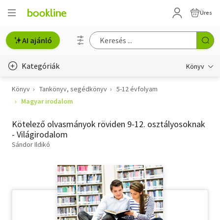
Üres
AI ajánló
Kategóriák
Könyv
Könyv
Tankönyv, segédkönyv
5-12 évfolyam
Életmód, egészség
Magyar irodalom
Erotika
Kötelező olvasmányok röviden 9-12. osztályosoknak
Gyermek- és ifjúsági
- Világirodalom
Sándor Ildikó
Hobbi, szabadidő
Irodalom
Művészet
Szakkönyv