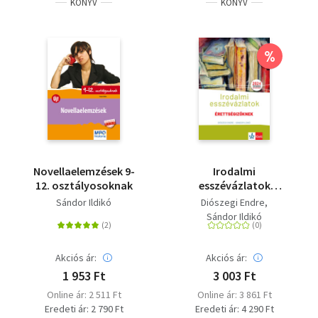
KÖNYV
KÖNYV
%
Novellaelemzések 9-
Irodalmi
12. osztályosoknak
esszévázlatok
érettségizőknek -
Sándor Ildikó
Diószegi Endre
Közép- és emelt
Sándor Ildikó
szinten
Akciós ár:
Akciós ár:
1 953 Ft
3 003 Ft
Online ár: 2 511 Ft
Online ár: 3 861 Ft
Eredeti ár: 2 790 Ft
Eredeti ár: 4 290 Ft