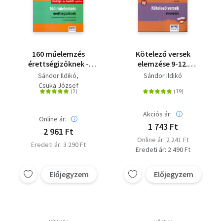
160 műelemzés
Kötelező versek
érettségizőknek -
elemzése 9-12.
középszinten és emelt
osztályosoknak
Sándor Ildikó
Sándor Ildikó
szinten - Adott
Csuka József
szempontokkal az
antikvitástól a kortárs
irodalomig
Akciós ár:
Online ár:
1 743 Ft
2 961 Ft
Online ár: 2 241 Ft
Eredeti ár: 3 290 Ft
Eredeti ár: 2 490 Ft
Előjegyzem
Előjegyzem