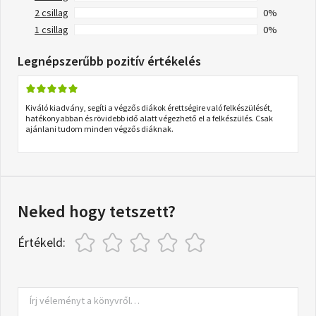
2 csillag
0%
1 csillag
0%
Legnépszerűbb pozitív értékelés
Kiváló kiadvány, segíti a végzős diákok érettségire való felkészülését,
hatékonyabban és rövidebb idő alatt végezhető el a felkészülés. Csak
ajánlani tudom minden végzős diáknak.
Neked hogy tetszett?
Értékeld: