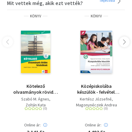
Teljes lista
Mit vettek még, akik ezt vették?
KÖNYV
KÖNYV
Kötelező
Középiskolába
olvasmányok röviden
készülök - felvételi
felsősöknek - 5-8.
felkészítő - Magyar
Szabó M. Ágnes
Kertész Józsefné
osztályosoknak
nyelv és irodalom -
Zoltán Kata
Magonynéczink Andrea
Elmélet, gyakorlat,
mintafeladatsorok 7-
8. évfolyam - MS-
Online ár:
Online ár:
2385U