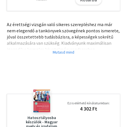
Az érettségi vizsgán való sikeres szerepléshez ma már
nem elegendő a tankönyvek szövegének pontos ismerete,
jóval összetettebb tudásbázisra, a képességek sokrétű
alkalmazására van szükség. Kiadványunk maximálisan
igazodik e komplex követelményrendszerhez.
Olvasd el mások véleményét is!
Ez is elérhető kínálatunkban:
4 302 Ft
Hatosztályosba
készülök - Magyar
nyelv és irodalom