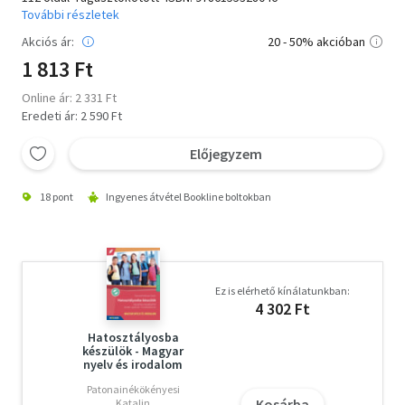
További részletek
Akciós ár:
20 - 50% akcióban
1 813 Ft
Online ár: 2 331 Ft
Eredeti ár: 2 590 Ft
Előjegyzem
18 pont
Ingyenes átvétel Bookline boltokban
Ez is elérhető kínálatunkban:
4 302 Ft
Hatosztályosba
készülök - Magyar
nyelv és irodalom
Patonainékökényesi
Kosárba
Katalin