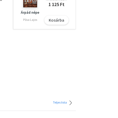
1 125 Ft
Árpád népe
Kosárba
Pósa Lajos
Teljes lista