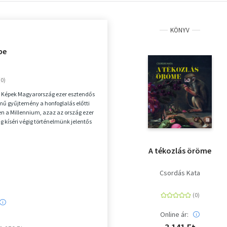
KÖNYV
pe
– Képek Magyarország ezer esztendős
mű gyűjtemény a honfoglalás előtti
en a Millennium, azaz az ország ezer
g kíséri végig történelmünk jelentős
A tékozlás öröme
Csordás Kata
Online ár: