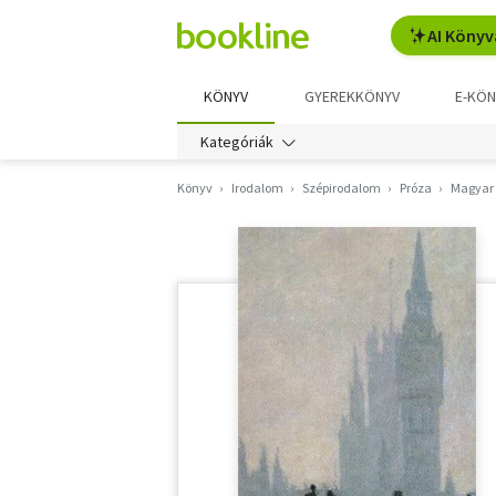
AI Könyv
KÖNYV
GYEREKKÖNYV
E-KÖN
Kategóriák
Könyv
Irodalom
Szépirodalom
Próza
Magyar