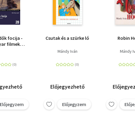
dők focija -
Csutak és a szürke ló
Robin H
ar filmek
eménye 28.
Mándy Iván
Mándy I
egyezhető
Előjegyezhető
Előjegye
Előjegyzem
Előjegyzem
Előj