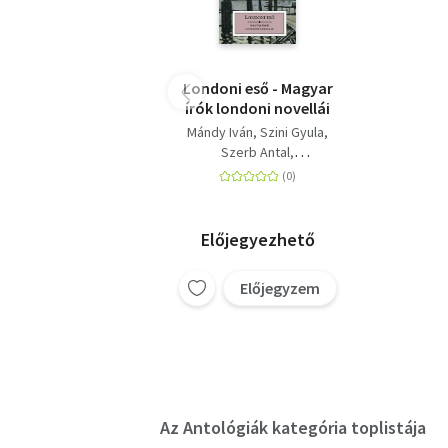
Londoni eső - Magyar
írók londoni novellái
Mándy Iván
Szini Gyula
Szerb Antal
Hunyady Sándor
Cs. Szabó LÁszló
Ady Endre
Harsányi Zsolt
Karinthy Frigyes
Előjegyezhető
Márai Sándor
Bálint György
Előjegyzem
Szomory Dezső
Az Antológiák kategória toplistája