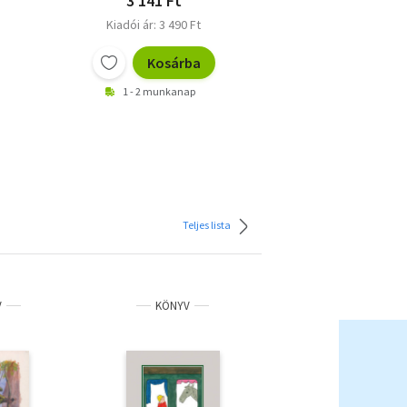
3 141 Ft
Kiadói ár: 3 490 Ft
Kosárba
1 - 2 munkanap
Teljes lista
V
KÖNYV
DVD