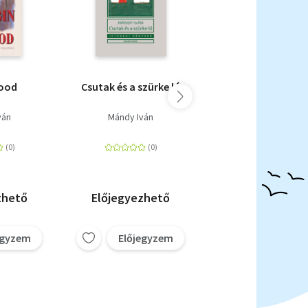
ood
Csutak és a szürke ló
Csutak a mikrof
előtt - DVD
ván
Mándy Iván
Online ár:
zhető
Előjegyezhető
299 Ft
egyzem
Előjegyzem
Előjegyz