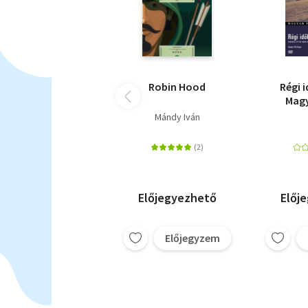
Robin Hood
Régi i
Magy
gyűjt
Mándy Iván
Előjegyezhető
Előj
Előjegyzem