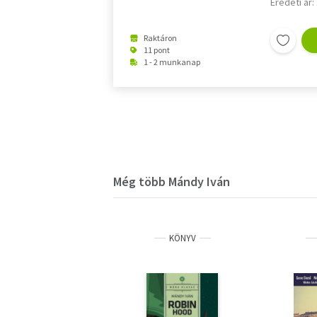
Eredeti ár:
Raktáron
11 pont
1 - 2 munkanap
Még több Mándy Iván
KÖNYV