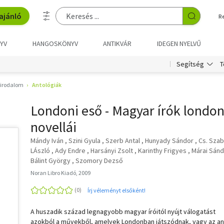
ajánló
R
YV
HANGOSKÖNYV
ANTIKVÁR
IDEGEN NYELVŰ
T
Segítség
 irodalom
Antológiák
Londoni eső - Magyar írók london
novellái
Mándy Iván
Szini Gyula
Szerb Antal
Hunyady Sándor
Cs. Sza
LÁszló
Ady Endre
Harsányi Zsolt
Karinthy Frigyes
Márai Sánd
Bálint György
Szomory Dezső
Noran Libro Kiadó, 2009
Írj véleményt elsőként!
A huszadik század legnagyobb magyar íróitól nyújt válogatást
azokból a művekből, amelyek Londonban játszódnak, vagy az an