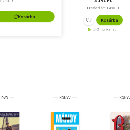
3 141 Ft
 1 250 Ft
Eredeti ár: 3 490 Ft
Kosárba
Kosárba
1 - 2 munkanap
DVD
KÖNYV
KÖNY