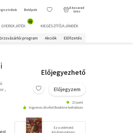
A kosarad
egisztrálok
Belépek
üres
új
GYEREKJÁTÉK
KIEGÉSZÍTŐ/AJÁNDÉK
örzsvásárlói program
Akciók
Előfizetés
i
Előjegyezhető
bó
Előjegyzem
or
23 pont
Ingyenes átvétel Bookline boltokban
Ez is elérhető
gol
kínálatunkban: