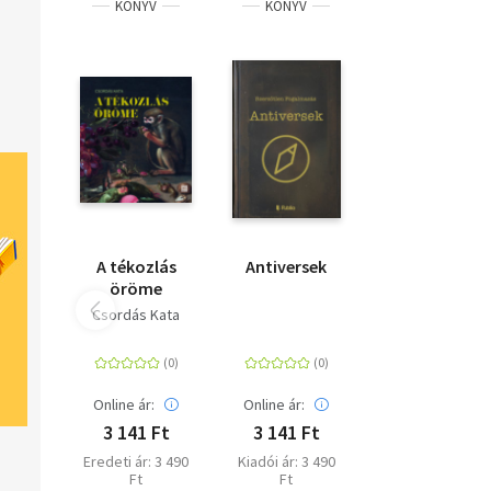
KÖNYV
KÖNYV
A tékozlás
Antiversek
öröme
Csordás Kata
Online ár:
Online ár:
3 141 Ft
3 141 Ft
Eredeti ár: 3 490
Kiadói ár: 3 490
Ft
Ft