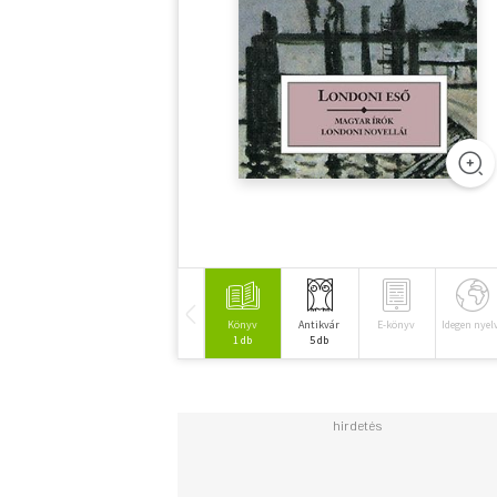
Könyv
Antikvár
E-könyv
Idegen nyel
1 db
5 db