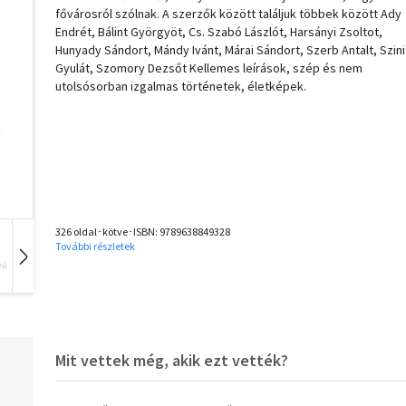
fővárosról szólnak. A szerzők között találjuk többek között Ady
Endrét, Bálint Györgyöt, Cs. Szabó Lászlót, Harsányi Zsoltot,
Hunyady Sándort, Mándy Ivánt, Márai Sándort, Szerb Antalt, Szini
Gyulát, Szomory Dezsőt Kellemes leírások, szép és nem
utolsósorban izgalmas történetek, életképek.
326 oldal･kötve･ISBN:
9789638849328
További részletek
vű
Hangoskönyv
Film
Zene
Mit vettek még, akik ezt vették?