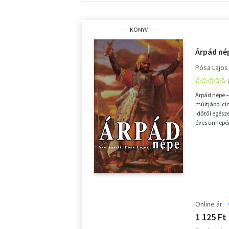
KÖNYV
Árpád né
Pósa Lajos
Árpád népe 
múltjából cí
időtől egész
éves ünnepéi
esemé...
Online ár:
1 125 Ft