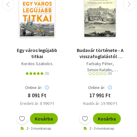
Kordos Szabolcs (42) tíz riportkönyv, az Egy város titkai
című kötet, és több ezer cikk szerzője. Dolgozott a
repülőtéren, újságíróként és lapszerkesztőként,
jótékonysági szervezetnél, élt Észak- és Dél-Amerikában,
jelenleg pedig egy kommunikációs ügynökség
társtulajdonosa.
Egy város legújabb
Budavár története - A
Kiemelt partnerünk a könyv támogatásában az E.ON.
titkai
visszafoglalástól a
reformkor végéig
Kordos Szabolcs
Farbaky Péter
(1686-1848)
Olvasd el mások véleményét is!
Simon Katalin
Géra Eleonóra
Nagy János
Online ár:
Online ár:
8 091 Ft
17 991 Ft
Eredeti ár: 8 990 Ft
Kiadói ár: 19 990 Ft
Kosárba
Kosárba
2 - 3 munkanap
2 - 3 munkanap