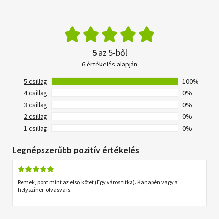
5
az 5-ből
6 értékelés alapján
5 csillag
100%
4 csillag
0%
3 csillag
0%
2 csillag
0%
1 csillag
0%
Legnépszerűbb pozitív értékelés
Remek, pont mint az első kötet (Egy város titka). Kanapén vagy a
helyszínen olvasva is.