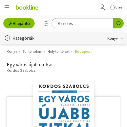
Üres
AI ajánló
Kategóriák
Könyv
Könyv
Történelem
Helytörténet
Budapest
Életmód, egészség
Egy város újabb titkai
Erotika
Kordos Szabolcs
Gyermek- és ifjúsági
Hobbi, szabadidő
Irodalom
Művészet
Szakkönyv