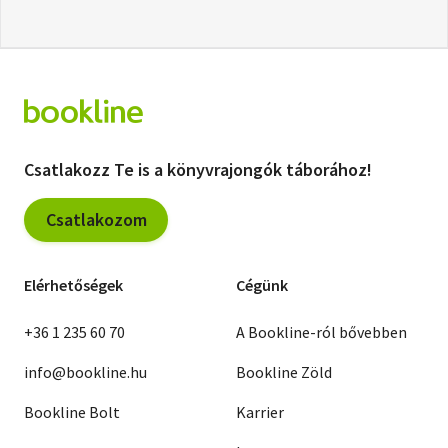
Csatlakozz Te is a könyvrajongók táborához!
Csatlakozom
Elérhetőségek
Cégünk
+36 1 235 60 70
A Bookline-ról bővebben
info@bookline.hu
Bookline Zöld
Bookline Bolt
Karrier