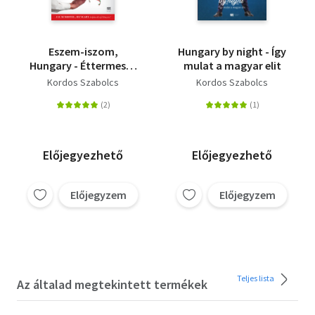
Eszem-iszom,
Hungary by night - Így
Hungary - Éttermesek
mulat a magyar elit
és Vendégek a Pácban
Kordos Szabolcs
Kordos Szabolcs
Előjegyezhető
Előjegyezhető
Előjegyzem
Előjegyzem
Teljes lista
Az általad megtekintett termékek