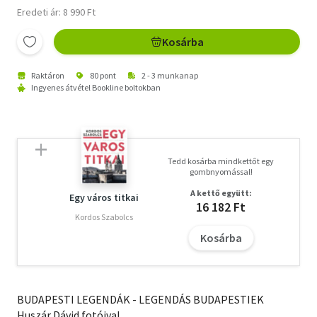
Eredeti ár: 8 990 Ft
Kosárba
Raktáron
80 pont
2 - 3 munkanap
Ingyenes átvétel Bookline boltokban
Tedd kosárba mindkettőt egy
gombnyomással!
A kettő együtt:
Egy város titkai
16 182 Ft
Kordos Szabolcs
Kosárba
BUDAPESTI LEGENDÁK - LEGENDÁS BUDAPESTIEK
Huszár Dávid fotóival