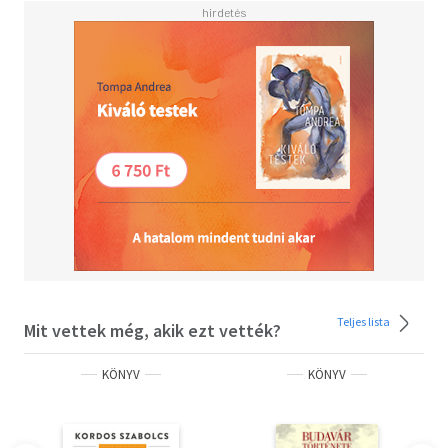
voltak a szemünk előtt, de soha nem tudtuk megfejteni
őket.
Az Egy város újabb titkai Kordos Szabolcs nagy sikerű,
több utánnyomást megért könyvének, az Egy város
titkainak folytatása, amely újabb izgalmas titkokról
lebbenti le a fátylat.
A gyönyörűen illusztrált kötet egyszerre oknyomozás,
historikus pletykálkodás, és színes alakok forgatagának
megörökítése. Képes történelemkönyv, lenyűgöző,
szórakoztató felderítőút fővárosunk megunhatatlan
történetében.
Kordos Szabolcs több sikerkötet szerzője és egyben
Teljes lista
Mit vettek még, akik ezt vették?
Budapest szerelmese is. Egykori újságíróként
beszélgetőtársai segítségével hozta el az igazi budapesti
KÖNYV
KÖNYV
meséket mindazoknak, akik könnyed, mégis tartalmas
szórakoztatásra vágynak, és szívesen megismernék a
város titkait.