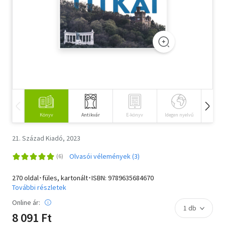
Szótár, nyelvkönyv
Tankönyv, segédkönyv
Társadalomtudomány
Természettudomány
Történelem
Könyv
Antikvár
E-könyv
Idegen nyelvű
Hangos
Vallás
21. Század Kiadó, 2023
Olvasói vélemények (3)
270 oldal･füles, kartonált･ISBN:
9789635684670
További részletek
Online ár:
8 091 Ft