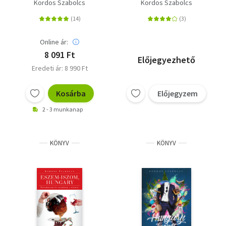
Legendás budapestiek
Kordos Szabolcs
Kordos Szabolcs
Online ár:
8 091 Ft
Előjegyezhető
Eredeti ár: 8 990 Ft
Kosárba
Előjegyzem
2 - 3 munkanap
KÖNYV
KÖNYV