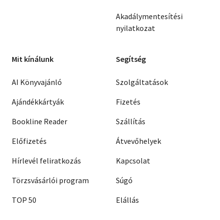
Akadálymentesítési
nyilatkozat
Mit kínálunk
Segítség
AI Könyvajánló
Szolgáltatások
Ajándékkártyák
Fizetés
Bookline Reader
Szállítás
Előfizetés
Átvevőhelyek
Hírlevél feliratkozás
Kapcsolat
Törzsvásárlói program
Súgó
TOP 50
Elállás