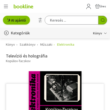
Üres
AI ajánló
Kategóriák
Könyv
Könyv
Szakkönyv
Műszaki
Elektronika
Életmód, egészség
Televízió és holográfia
Erotika
Kopülov-Tacskov
Gyermek- és ifjúsági
Hobbi, szabadidő
Irodalom
Művészet
Szakkönyv