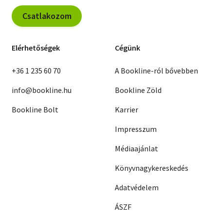
Csatlakozom
Elérhetőségek
Cégünk
+36 1 235 60 70
A Bookline-ról bővebben
info@bookline.hu
Bookline Zöld
Bookline Bolt
Karrier
Impresszum
Médiaajánlat
Könyvnagykereskedés
Adatvédelem
ÁSZF