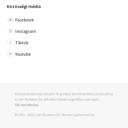
Közösségi média
Facebook
Instagram
Tiktok
Youtube
Oldalaink bármely tartalmi és grafikai elemének felhasználásához
a Libri-Bookline Zrt. előzetes írásbeli engedélye szükséges.
SSL tanúsítvány
© 2001 - 2026, Libri-Bookline Zrt. Minden jog fenntartva.