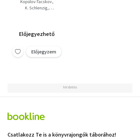
mérőkészülékek
Kopülov-Tacskov
amatőröknek,
K. Schlenzig
Elektronika hobby'78,
Boriszov-Frolov
Televízió és
J. Krempasky
holográfia.
Előjegyezhető
Előjegyzem
Csatlakozz Te is a könyvrajongók táborához!