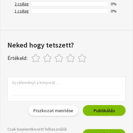
2 csillag
0%
1 csillag
0%
Neked hogy tetszett?
Értékeld:
Piszkozat mentése
Publikálás
Csak bejelentkezett felhasználók