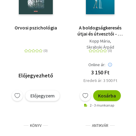
Orvosi pszichológia
A boldogságkeresés
útjai és útvesztői - Az
érett személyiségtől a
Kopp Mária
kiegyensúlyozott
Skrabski Árpád
párkapcsolatig
Online ár:
3 150 Ft
Előjegyezhető
Eredeti ár: 3 500 Ft
Előjegyzem
Kosárba
2 - 3 munkanap
KÖNYV
ANTIKVÁR