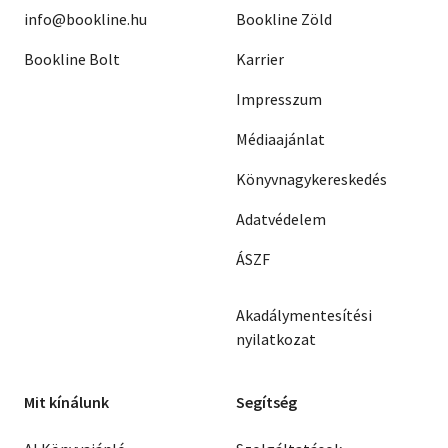
info@bookline.hu
Bookline Zöld
Bookline Bolt
Karrier
Impresszum
Médiaajánlat
Könyvnagykereskedés
Adatvédelem
ÁSZF
Akadálymentesítési
nyilatkozat
Mit kínálunk
Segítség