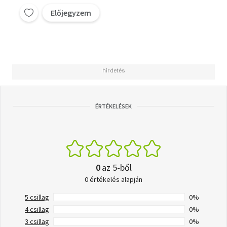
Előjegyzem
ÉRTÉKELÉSEK
0
az 5-ből
0 értékelés alapján
5 csillag
0%
4 csillag
0%
3 csillag
0%