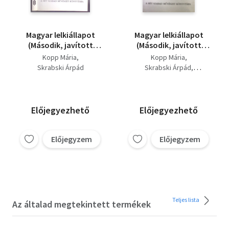
Magyar lelkiállapot
Magyar lelkiállapot
(Második, javított
(Második, javított
kiadás)
kiadás)
Kopp Mária
Kopp Mária
Skrabski Árpád
Skrabski Árpád
Szerk.: Neuman Lea
Előjegyezhető
Előjegyezhető
Előjegyzem
Előjegyzem
Teljes lista
Az általad megtekintett termékek