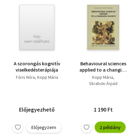
A szorongás kognitív
Behavioural sciences
viselkedésterápiája
applied to a changing
society
Fóris Nóra
Kopp Mária
Kopp Mária
Skrabski Árpád
Előjegyezhető
1 190 Ft
Előjegyzem
2 példány