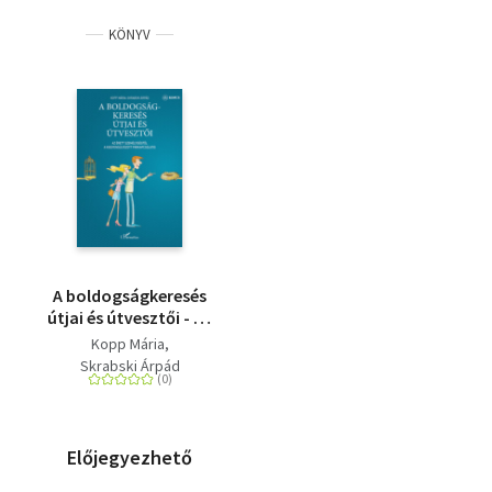
KÖNYV
A boldogságkeresés
útjai és útvesztői - Az
érett személyiségtől a
Kopp Mária
kiegyensúlyozott
Skrabski Árpád
párkapcsolatig
Előjegyezhető