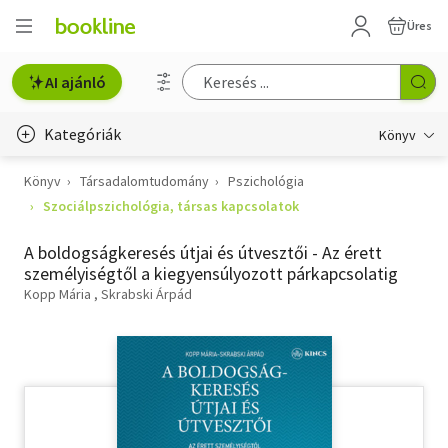
Üres
AI ajánló
Kategóriák
Könyv
Könyv
Társadalomtudomány
Pszichológia
Életmód, egészség
Szociálpszichológia, társas kapcsolatok
Erotika
A boldogságkeresés útjai és útvesztői - Az érett
Gyermek- és ifjúsági
személyiségtől a kiegyensúlyozott párkapcsolatig
Kopp Mária
Skrabski Árpád
Hobbi, szabadidő
Irodalom
Művészet
Szakkönyv