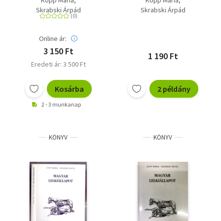
kiegyensúlyozott
Skrabski Árpád
Skrabski Árpád
párkapcsolatig
Online ár:
3 150 Ft
1 190 Ft
Eredeti ár: 3 500 Ft
Kosárba
2 példány
2 - 3 munkanap
KÖNYV
KÖNYV