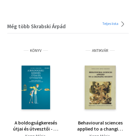
Teljes lista
Még több Skrabski Árpád
KÖNYV
ANTIKVÁR
A boldogságkeresés
Behavioural sciences
útjai és útvesztői - Az
applied to a changing
érett személyiségtől a
society
Kopp Mária
Kopp Mária