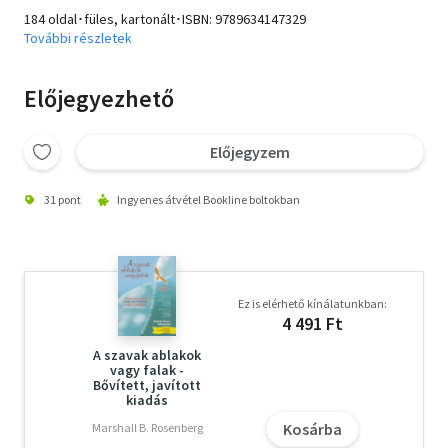
184 oldal･füles, kartonált･ISBN:
9789634147329
További részletek
Előjegyezhető
Előjegyzem
31 pont
Ingyenes átvétel Bookline boltokban
Ez is elérhető kínálatunkban:
4 491 Ft
A szavak ablakok
vagy falak -
Bővített, javított
kiadás
Kosárba
Marshall B. Rosenberg