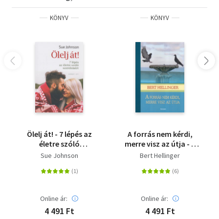
KÖNYV
KÖNYV
Ölelj át! - 7 lépés az
A forrás nem kérdi,
életre szóló
merre visz az útja - A
szerelemért
családfelállítás
Sue Johnson
Bert Hellinger
lexikonja
Online ár:
Online ár:
4 491 Ft
4 491 Ft