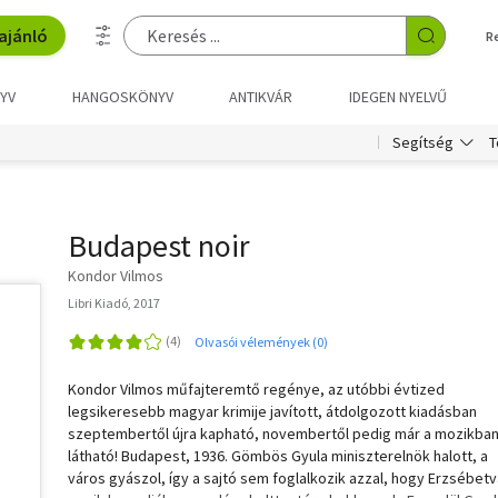
ajánló
R
YV
HANGOSKÖNYV
ANTIKVÁR
IDEGEN NYELVŰ
T
Segítség
Budapest noir
Kondor Vilmos
Libri Kiadó, 2017
Olvasói vélemények (0)
Kondor Vilmos műfajteremtő regénye, az utóbbi évtized
legsikeresebb magyar krimije javított, átdolgozott kiadásban
szeptembertől újra kapható, novembertől pedig már a mozikban
látható! Budapest, 1936. Gömbös Gyula miniszterelnök halott, a
város gyászol, így a sajtó sem foglalkozik azzal, hogy Erzsébet