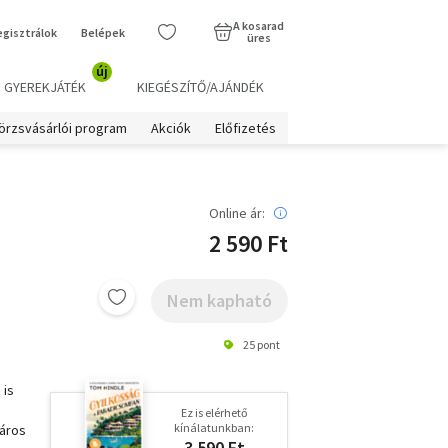
A kosarad
egisztrálok
Belépek
üres
új
GYEREKJÁTÉK
KIEGÉSZÍTŐ/AJÁNDÉK
örzsvásárlói program
Akciók
Előfizetés
Online ár:
2 590 Ft
Nem kapható
25 pont
 is
Ez is elérhető
kínálatunkban:
város
3 590 Ft