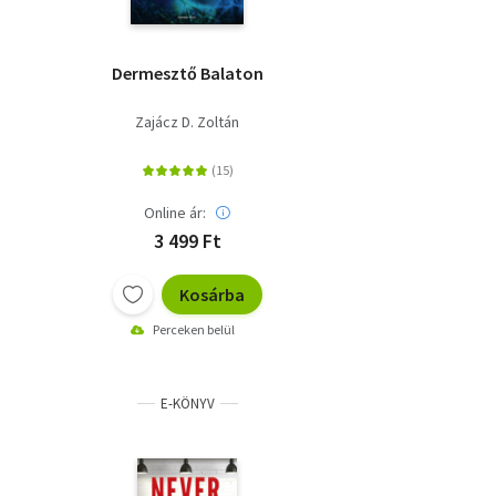
Dermesztő Balaton
Zajácz D. Zoltán
Online ár:
3 499 Ft
Kosárba
Perceken belül
E-KÖNYV