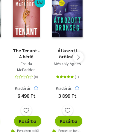
ÚJ
The Tenant -
Átkozott
Dermesztő
A bérlő
örökség
Balaton
Freida
Mészöly Ágnes
Zajácz D. Zoltán
McFadden
Kiadói ár:
Kiadói ár:
Online ár:
6 490 Ft
3 899 Ft
3 499 Ft
Kosárba
Kosárba
Kosárba
Perceken belül
Perceken belül
Perceken belül