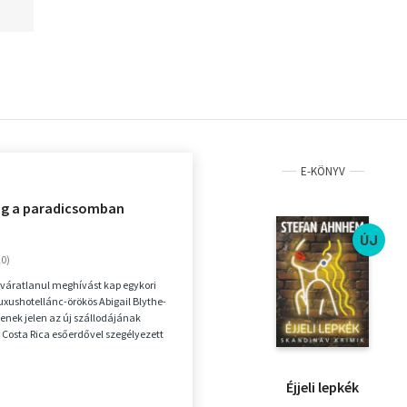
E-KÖNYV
ág a paradicsomban
ÚJ
t váratlanul meghívást kap egykori
luxushotellánc-örökös Abigail Blythe-
yenek jelen az új szállodájának
Costa Rica esőerdővel szegélyezett
Éjjeli lepkék