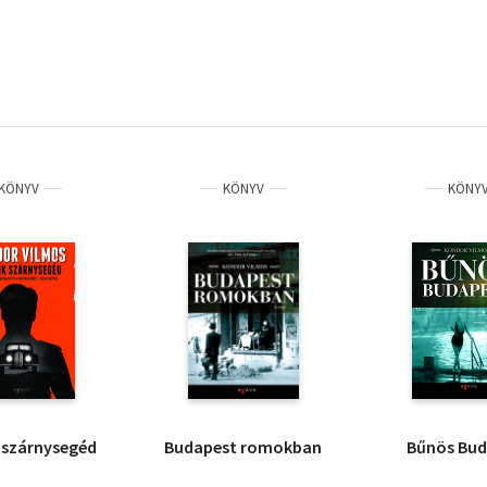
KÖNYV
KÖNYV
KÖNY
 szárnysegéd
Budapest romokban
Bűnös Bud