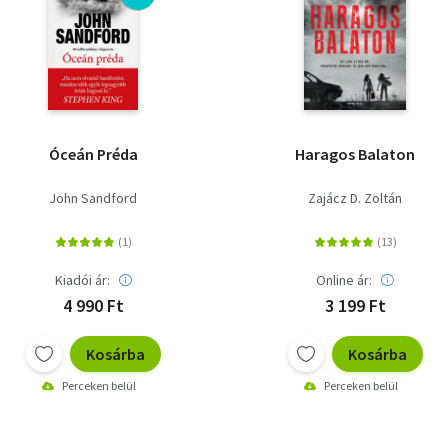
Óceán Préda
Haragos Balaton
John Sandford
Zajácz D. Zoltán
Kiadói ár:
Online ár:
4 990 Ft
3 199 Ft
Kosárba
Kosárba
Perceken belül
Perceken belül