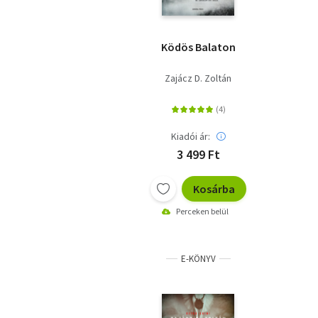
Ködös Balaton
Zajácz D. Zoltán
Kiadói ár:
3 499 Ft
Kosárba
Perceken belül
E-KÖNYV