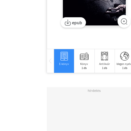
epub
E-könyv
Könyv
Antikvár
Idegen nyel
1 db
1 db
1 db