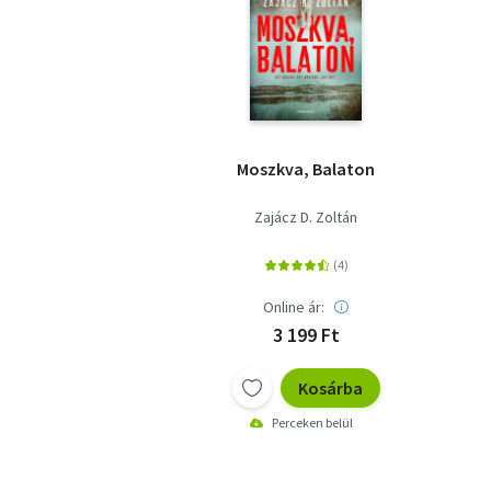
Moszkva, Balaton
Zajácz D. Zoltán
Online ár:
3 199 Ft
Kosárba
Perceken belül