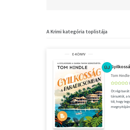
A Krimi kategória toplistája
E-KÖNYV
Gyilkoss
ÚJ
Tom Hindle
Öt régi bará
társuktól, a 
tól, hogy leg
megnyitóján 
tengerpa...