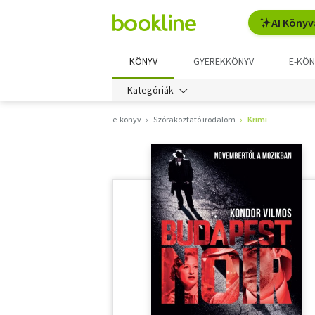
AI Könyv
KÖNYV
GYEREKKÖNYV
E-KÖN
Kategóriák
e-könyv
Szórakoztató irodalom
Krimi