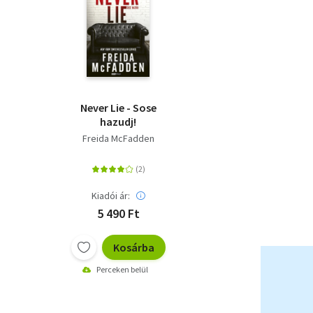
Never Lie - Sose
hazudj!
Freida McFadden
Kiadói ár:
5 490 Ft
Kosárba
Perceken belül