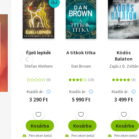
ÚJ
Éjjeli lepkék
A titkok titka
Ködös
Balaton
Stefan Ahnhem
Dan Brown
Zajácz D. Zoltán
Kiadói ár:
Kiadói ár:
Kiadói ár:
3 290 Ft
5 990 Ft
3 499 Ft
Kosárba
Kosárba
Kosárba
Perceken belül
Perceken belül
Perceken belül