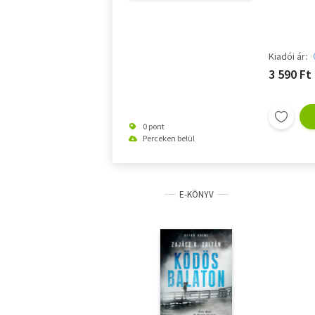
Kiadói ár:
3 590 Ft
0 pont
Perceken belül
E-KÖNYV