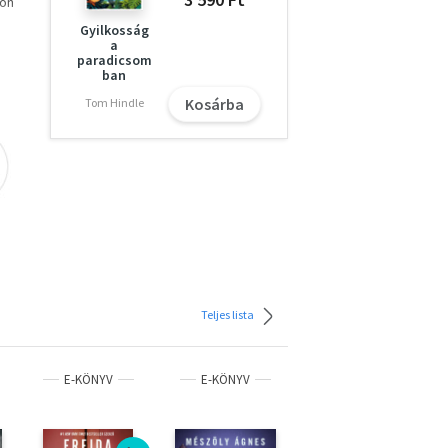
don
Gyilkosság
a
paradicsom
ban
l és
 az
Kosárba
Tom Hindle
ja
 ő
kit
s,
Teljes lista
E-KÖNYV
E-KÖNYV
E-KÖNYV