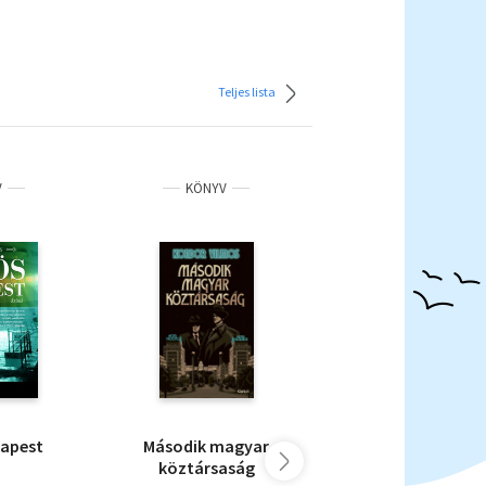
Teljes lista
V
KÖNYV
KÖNYV
apest
Második magyar
A koronaőr máso
köztársaság
tévedése