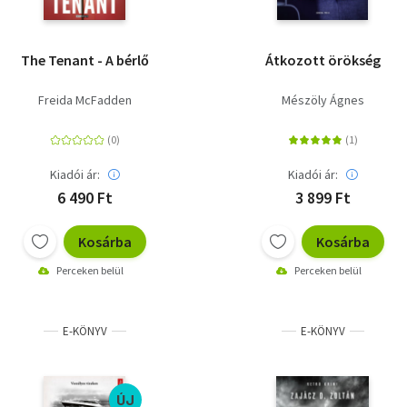
The Tenant - A bérlő
Átkozott örökség
Freida McFadden
Mészöly Ágnes
Kiadói ár:
Kiadói ár:
6 490 Ft
3 899 Ft
Kosárba
Kosárba
Perceken belül
Perceken belül
E-KÖNYV
E-KÖNYV
ÚJ