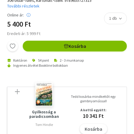
306 oldal･füles, kartonált･ISBN:
9789635727315
További részletek
Online ár:
5 400 Ft
Eredeti ár: 5 999 Ft
Kosárba
Raktáron
54 pont
2 - 3 munkanap
Ingyenes átvétel Bookline boltokban
Tedd kosárba mindkettőt egy
gombnyomással!
A kettő együtt:
Gyilkosság a
10 341 Ft
paradicsomban
Tom Hindle
Kosárba