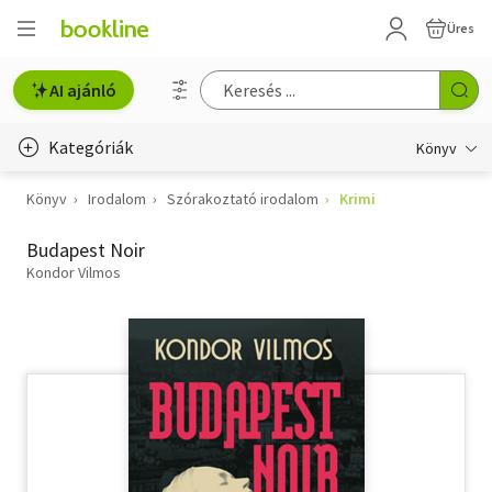
Üres
AI ajánló
Kategóriák
Könyv
Könyv
Irodalom
Szórakoztató irodalom
Krimi
Életmód, egészség
Budapest Noir
Erotika
Kondor Vilmos
Gyermek- és ifjúsági
Hobbi, szabadidő
Irodalom
Művészet
Szakkönyv