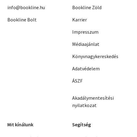
info@bookline.hu
Bookline Zöld
Bookline Bolt
Karrier
Impresszum
Médiaajánlat
Könyvnagykereskedés
Adatvédelem
ÁSZF
Akadálymentesítési
nyilatkozat
Mit kínálunk
Segítség