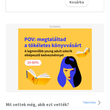
Kosárba
Kondor Vilmos műfajteremtő regényéből, az utóbbi
évtized legsikeresebb magyar krimijéből mozifilm is
készült.
Olvasd el mások véleményét is!
Teljes lista
Mit vettek még, akik ezt vették?