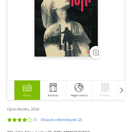
Szótár, nyelvkönyv
Tankönyv, segédkönyv
Társadalomtudomány
Természettudomány
Történelem
Vallás
Könyv
Antikvár
Idegen nyelvű
E-könyv
Hangos
Open Books, 2026
Olvasói vélemények (2)