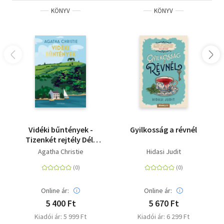
KÖNYV
KÖNYV
Vidéki bűntények -
Gyilkosság a révnél
Tizenkét rejtély Dél-
Angliából
Agatha Christie
Hidasi Judit
Online ár:
Online ár:
5 400 Ft
5 670 Ft
Kiadói ár: 5 999 Ft
Kiadói ár: 6 299 Ft