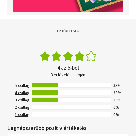
ÉRTÉKELÉSEK
4
az 5-ből
3 értékelés alapján
5 csillag
33%
4 csillag
33%
3 csillag
33%
2 csillag
0%
1 csillag
0%
Legnépszerűbb pozitív értékelés