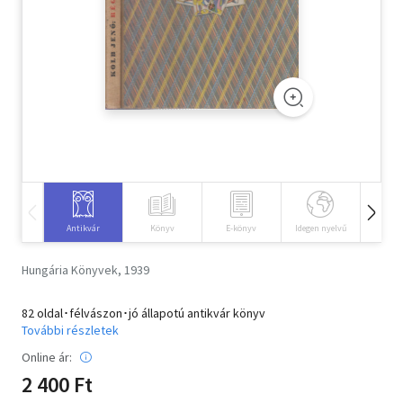
Szótár, nyelvkönyv
Tankönyv, segédkönyv
Társadalomtudomány
Természettudomány
Történelem
Vallás
Antikvár
Könyv
E-könyv
Idegen nyelvű
Hangos
Hungária Könyvek, 1939
82 oldal･félvászon･jó állapotú antikvár könyv
További részletek
Online ár:
2 400 Ft