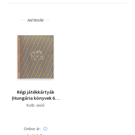
ANTIKVÁR
Régi játékkártyák
(Hungária könyvek 6.)-
nem reprint -
Kolb Jenő
Számozott
Online ár: