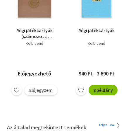
Régi játékkártyák
Régi játékkártyák
(számozott,
névreszóló)- nem
Kolb Jenő
Kolb Jenő
reprint
Előjegyezhető
940 Ft - 3 690 Ft
Előjegyzem
8 példány
Teljes lista
Az általad megtekintett termékek