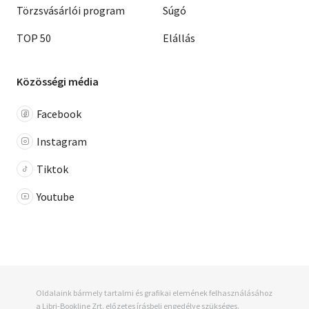
Törzsvásárlói program
Súgó
TOP 50
Elállás
Közösségi média
Facebook
Instagram
Tiktok
Youtube
Oldalaink bármely tartalmi és grafikai elemének felhasználásához
a Libri-Bookline Zrt. előzetes írásbeli engedélye szükséges.