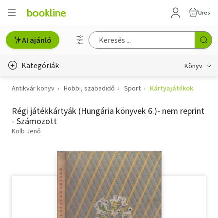
Üres
AI ajánló
Kategóriák
Könyv
Antikvár könyv
Hobbi, szabadidő
Sport
Kártyajátékok
Életmód, egészség
Régi játékkártyák (Hungária könyvek 6.)- nem reprint
Erotika
- Számozott
Gyermek- és ifjúsági
Kolb Jenő
Hobbi, szabadidő
Irodalom
Művészet
Szakkönyv