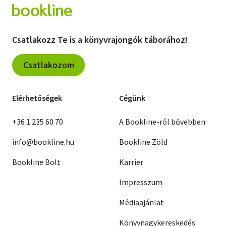
Csatlakozz Te is a könyvrajongók táborához!
Csatlakozom
Elérhetőségek
Cégünk
+36 1 235 60 70
A Bookline-ról bővebben
info@bookline.hu
Bookline Zöld
Bookline Bolt
Karrier
Impresszum
Médiaajánlat
Könyvnagykereskedés