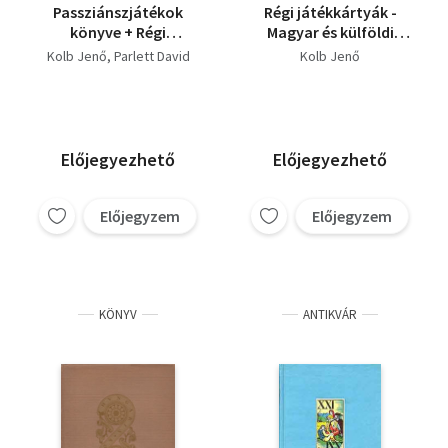
Passziánszjátékok
Régi játékkártyák -
könyve + Régi
Magyar és külföldi
játékkártyák (Magyar
kártyafestés XV.-XIX.
Kolb Jenő
Parlett David
Kolb Jenő
és külföldi
század + függelék
kártyafestés XV. - XIX.
(Hungária Könyvek 6.)
század) - Reprint
(Számozott/névre
szóló;Nem reprint)
Előjegyezhető
Előjegyezhető
Előjegyzem
Előjegyzem
KÖNYV
ANTIKVÁR