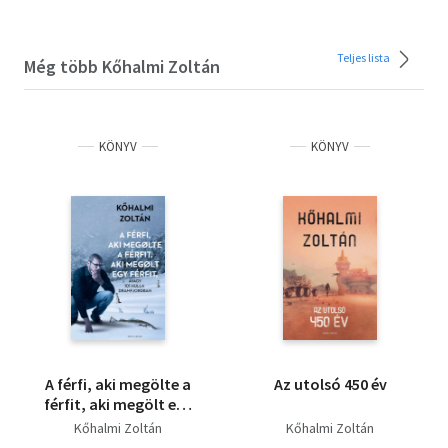
Teljes lista
Még több Kőhalmi Zoltán
KÖNYV
KÖNYV
A férfi, aki megölte a
Az utolsó 450 év
férfit, aki megölt egy
férfit - avagy 101 hulla
Kőhalmi Zoltán
Kőhalmi Zoltán
Dramfjordban