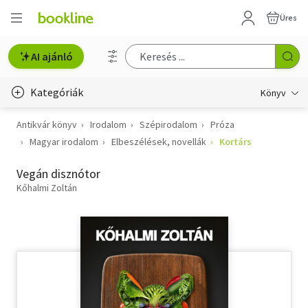
Üres
AI ajánló
Kategóriák
Könyv
Antikvár könyv
Irodalom
Szépirodalom
Próza
Életmód, egészség
Magyar irodalom
Elbeszélések, novellák
Kortárs
Erotika
Vegán disznótor
Gyermek- és ifjúsági
Kőhalmi Zoltán
Hobbi, szabadidő
Irodalom
Művészet
Szakkönyv