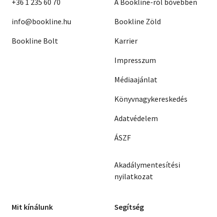
+36 1 235 60 70
A Bookline-ról bővebben
info@bookline.hu
Bookline Zöld
Bookline Bolt
Karrier
Impresszum
Médiaajánlat
Könyvnagykereskedés
Adatvédelem
ÁSZF
Akadálymentesítési
nyilatkozat
Mit kínálunk
Segítség