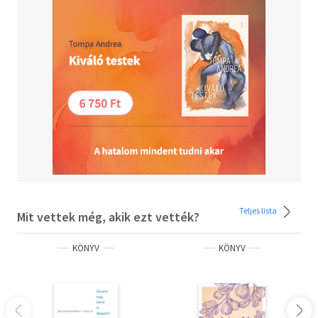
nyomott a kezébe, és szinte fenyegető hangnemben,
valamint tökéletes portugál akcentussal azt mondta: -
Nem halhat meg, doktor úr. Még sehogy se áll az új
regényével!"
Vannak ebben a könyvben receptek, kritikák,
közlemények, tesztek... - talán könnyebb lenne azt
felsorolni, mi nincs benne. Unalmas, szellemtelen, sótlan
írások, na ilyenek nem szerepelnek e kötetben. Aki ilyen
kisprózákra vágyik, kérem, semmiképpen se vásárolja meg
ezt a könyvet!
Teljes lista
Mit vettek még, akik ezt vették?
KÖNYV
KÖNYV