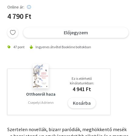
Online ár:
4 790 Ft
Előjegyzem
47 pont
Ingyenes átvétel Bookline boltokban
Ez is elérhető
kínálatunkban:
4 941 Ft
Otthonról haza
Kosárba
Csepelyi Adrienn
Szertelen novellák, bizarr paródiák, meghökkentő mesék
- a hazai stand-up egyik legeredetibb alkotója és a magyar