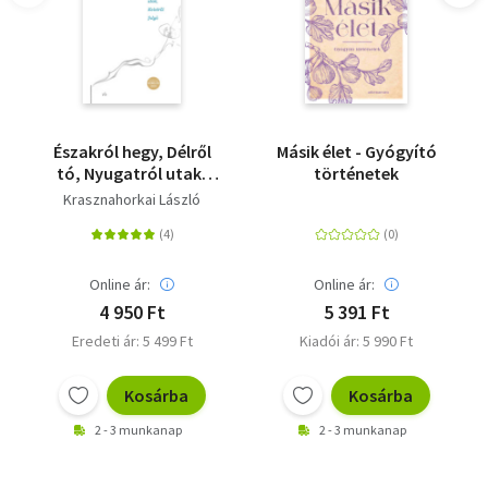
Északról hegy, Délről
Másik élet - Gyógyító
tó, Nyugatról utak,
történetek
Keletről folyó
Krasznahorkai László
Online ár:
Online ár:
4 950 Ft
5 391 Ft
Eredeti ár: 5 499 Ft
Kiadói ár: 5 990 Ft
Kosárba
Kosárba
2 - 3 munkanap
2 - 3 munkanap