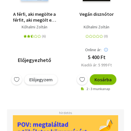
A férfi, aki megölte a
Vegán disznótor
férfit, aki megölt egy
férfit - avagy 101 hulla
Kőhalmi Zoltán
Kőhalmi Zoltán
Dramfjordban
Online ár:
5 400 Ft
Előjegyezhető
Kiadói ár: 5 999 Ft
Előjegyzem
Kosárba
2 - 3 munkanap