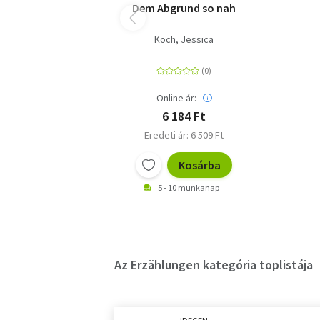
Dem Abgrund so nah
Koch, Jessica
Online ár:
6 184 Ft
Eredeti ár: 6 509 Ft
Kosárba
5 - 10 munkanap
Az Erzählungen kategória toplistája