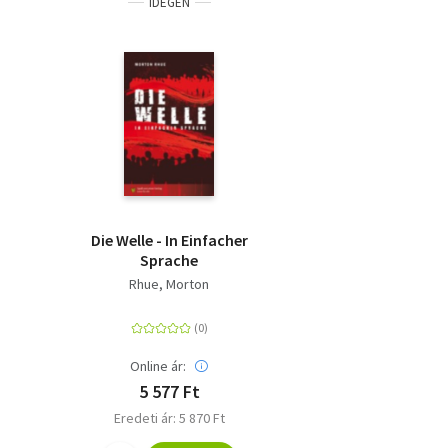
IDEGEN
Die Welle - In Einfacher
Sprache
Rhue, Morton
Online ár:
5 577 Ft
Eredeti ár: 5 870 Ft