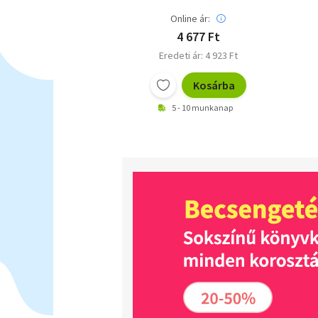
Online ár:
4 677 Ft
Eredeti ár: 4 923 Ft
Kosárba
5 - 10 munkanap