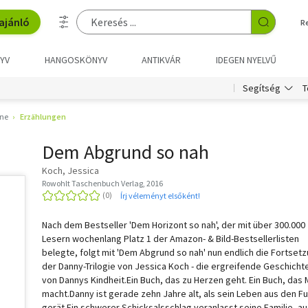
ajánló
R
YV
HANGOSKÖNYV
ANTIKVÁR
IDEGEN NYELVŰ
T
Segítség
ne
Erzählungen
Dem Abgrund so nah
Koch, Jessica
Rowohlt Taschenbuch Verlag, 2016
Írj véleményt elsőként!
Nach dem Bestseller 'Dem Horizont so nah', der mit über 300.000
Lesern wochenlang Platz 1 der Amazon- & Bild-Bestsellerlisten
belegte, folgt mit 'Dem Abgrund so nah' nun endlich die Fortset
der Danny-Trilogie von Jessica Koch - die ergreifende Geschicht
von Dannys Kindheit.Ein Buch, das zu Herzen geht. Ein Buch, das 
macht.Danny ist gerade zehn Jahre alt, als sein Leben aus den F
gerät.Ein schwerer Schicksalsschlag veranlasst seine Familie, au