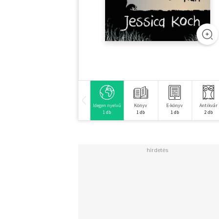
Idegen nyelvű
Könyv
E-könyv
Antikvár
1 db
1 db
1 db
2 db