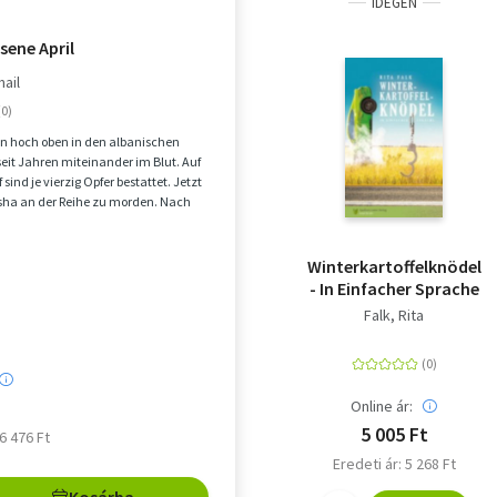
IDEGEN
ssene April
mail
n hoch oben in den albanischen
seit Jahren miteinander im Blut. Auf
sind je vierzig Opfer bestattet. Jetzt
risha an der Reihe zu morden. Nach
Winterkartoffelknödel
- In Einfacher Sprache
Falk, Rita
Online ár:
5 005 Ft
 6 476 Ft
Eredeti ár: 5 268 Ft
Kosárba