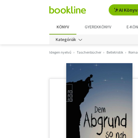
AI Könyv
KÖNYV
GYEREKKÖNYV
E-KÖN
Kategóriák
Idegen nyelvű
Taschenbücher
Belletristik
Roma