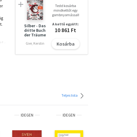
er
Tedd kosárba
mindkettőt egy
gombnyomással!
ig
t.
A kettő együtt:
Silber - Das
10 861 Ft
dritte Buch
der Träume
gt -
Kosárba
Gier, Kerstin
t
nn
Teljes lista
hat
IDEGEN
IDEGEN
.
h
hlen.
 in