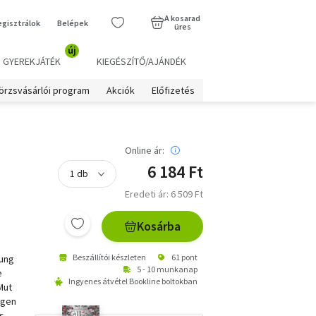
A kosarad
egisztrálok
Belépek
üres
új
GYEREKJÁTÉK
KIEGÉSZÍTŐ/AJÁNDÉK
örzsvásárlói program
Akciók
Előfizetés
Online ár:
6 184 Ft
Eredeti ár: 6 509 Ft
Kosárba
Beszállítói készleten
61 pont
zung
5 - 10 munkanap
e
Ingyenes átvétel Bookline boltokban
Mut
ugen
s