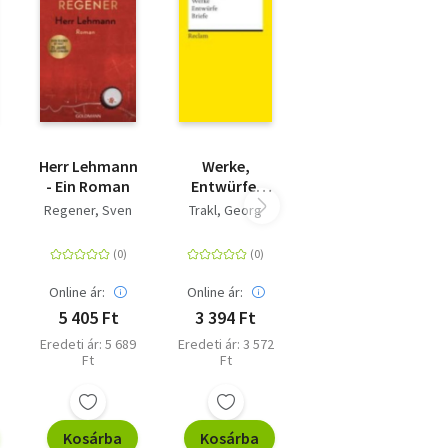
.'
ielen
lt!'
d
Herr Lehmann
Werke,
- Ein Roman
Entwürfe,
Briefe
Regener, Sven
Trakl, Georg
Online ár:
Online ár:
5 405 Ft
3 394 Ft
Eredeti ár: 5 689
Eredeti ár: 3 572
Ft
Ft
Kosárba
Kosárba