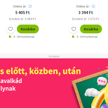
Online ár:
Online ár:
5 405 Ft
3 394 Ft
Eredeti ár: 5 689 Ft
Eredeti ár: 3 572 Ft
Kosárba
Kosárba
5 - 10 munkanap
5 - 10 munkanap