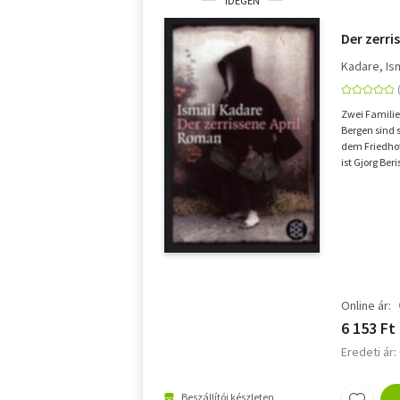
IDEGEN
Der zerri
Kadare, Is
Zwei Familie
Bergen sind 
dem Friedhof 
ist Gjorg Be
der Ta...
Online ár:
6 153 Ft
Eredeti ár:
Beszállítói készleten