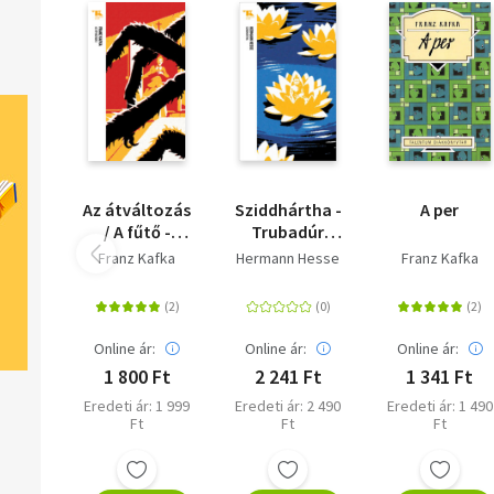
Az átváltozás
Sziddhártha -
A per
/ A fűtő -
Trubadúr
Trubadúr
Zsebkönyvek
Franz Kafka
Hermann Hesse
Franz Kafka
Zsebkönyvek
92.
23.
Online ár:
Online ár:
Online ár:
1 800 Ft
2 241 Ft
1 341 Ft
Eredeti ár: 1 999
Eredeti ár: 2 490
Eredeti ár: 1 490
Ft
Ft
Ft