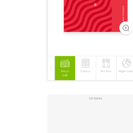
Könyv
E-könyv
Antikvár
Idegen nyel
1 db