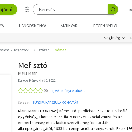
ajánló
R
YV
HANGOSKÖNYV
ANTIKVÁR
IDEGEN NYELVŰ
T
Segítség
odalom
Regények
20. század
Német
Mefisztó
Klaus Mann
Európa Könyvkiadó, 2022
Írj véleményt elsőként!
Sorozat:
EURÓPA KAPSZULA KÖNYVTÁR
Klaus Mann (1906-1949) német író, publicista. Zaklatott, vibráló
egyéniség, Thomas Mann fia. A nemzetiszocializmust és az
embertelenséget elutasító szerzőt megfosztották
állampolgárságától, 1933-ban emigrációba kényszerült. Ez az 19