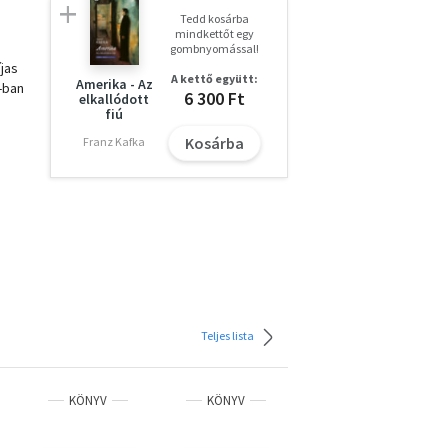
Tedd kosárba
mindkettőt egy
gombnyomással!
jas
A kettő együtt:
Amerika - Az
-ban
6 300 Ft
elkallódott
fiú
Kosárba
Franz Kafka
os,
"
ét,
m
Teljes lista
KÖNYV
KÖNYV
KÖNYV