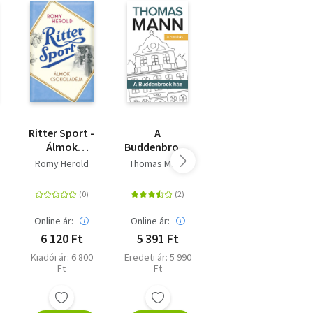
Ritter Sport -
A
Vágy nélkül,
Álmok
Buddenbrook
boldogtalan
csokoládéja -
ház - Új
Romy Herold
Thomas Mann
Handke, Peter
(Különleges
fordítás
kiadás)
Online ár:
Online ár:
Online ár:
6 120 Ft
5 391 Ft
2 241 Ft
Kiadói ár: 6 800
Eredeti ár: 5 990
Kiadói ár: 2 490
Ft
Ft
Ft