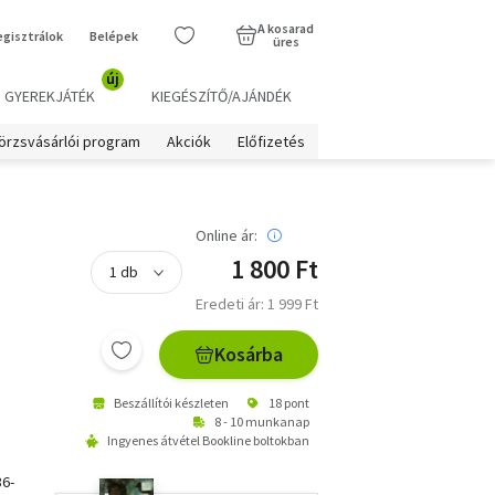
A kosarad
egisztrálok
Belépek
üres
új
GYEREKJÁTÉK
KIEGÉSZÍTŐ/AJÁNDÉK
örzsvásárlói program
Akciók
Előfizetés
Online ár:
1 800 Ft
Eredeti ár: 1 999 Ft
Kosárba
Beszállítói készleten
18 pont
8 - 10 munkanap
Ingyenes átvétel Bookline boltokban
36-