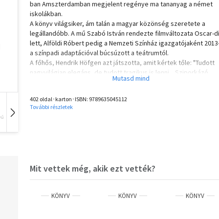
ban Amszterdamban megjelent regénye ma tananyag a német
iskolákban.
A könyv világsiker, ám talán a magyar közönség szeretete a
legállandóbb. A mű Szabó István rendezte filmváltozata Oscar-dí
lett, Alföldi Róbert pedig a Nemzeti Színház igazgatójaként 2013
a színpadi adaptációval búcsúzott a teátrumtól.
A főhős, Hendrik Höfgen azt játszotta, amit kértek tőle: "Tudott
nagyvilágian elegáns, de tudott tragikus is lenni... Sziporkázó
szellemessége elbájolt, gőgösen felszegett álla, pattogó
vezényszava és idegesen büszke magatartása imponált, alázat
402 oldal･karton･ISBN:
9789635045112
gyámoltalanul révedező tekintete, zárkózott, kedves zavara
További részletek
megindított. Jóságos volt vagy durva, dölyfös vagy gyöngéd,
vű
Hangoskönyv
Film
Zene
hetyke vagy megtört - pontosan a műsoron levő szerep szerint.
A színész az életben eljátszotta a szerető, a barát, a férj szerep
később a forradalmi színházcsinálóét, majd a Harmadik Birodalo
kegyeltjeként az udvari bolondét is. Beletanult és belehízott a
hatalomba, és mindvégig "gondosan kerülte, hogy egyetlen igaz
Mit vettek még, akik ezt vették?
szót is ejtsen".
KÖNYV
KÖNYV
KÖNYV