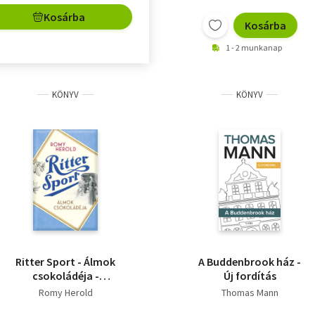
Kosárba
Kosárba
1 - 2 munkanap
KÖNYV
KÖNYV
Ritter Sport - Álmok
A Buddenbrook ház -
csokoládéja -
Új fordítás
(Különleges kiadás)
Romy Herold
Thomas Mann