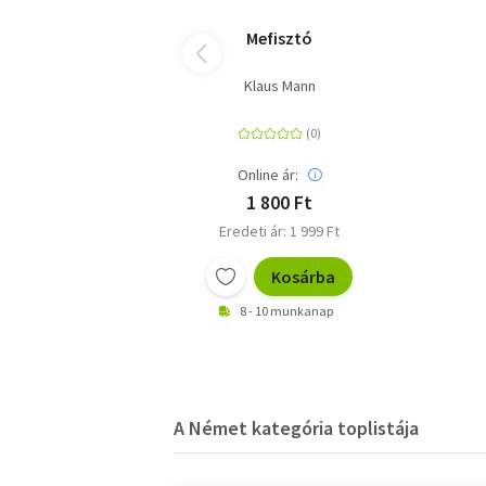
Mefisztó
Klaus Mann
Online ár:
1 800 Ft
Eredeti ár: 1 999 Ft
Kosárba
8 - 10 munkanap
A Német kategória toplistája