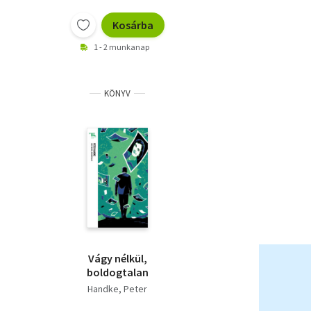
Kosárba
1 - 2 munkanap
KÖNYV
Vágy nélkül,
boldogtalan
Handke, Peter