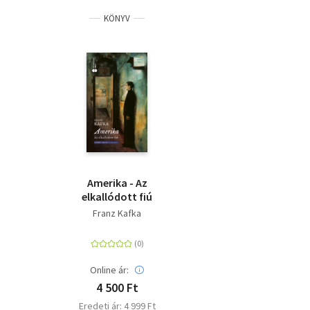
KÖNYV
Amerika - Az
elkallódott fiú
Franz Kafka
Online ár:
4 500 Ft
Eredeti ár: 4 999 Ft