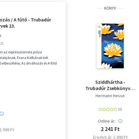
KÖNYV
ozás / A fűtő - Trubadúr
vek 23.
a
en az expresszionista próza
alakjának, Franz Kafkának két
elbeszélése, Az átváltozás és A fűtő
Sziddhártha -
Trubadúr Zsebkönyvek
92.
Hermann Hesse
Online ár:
2 241 Ft
 1 999 Ft
Eredeti ár: 2 490 Ft