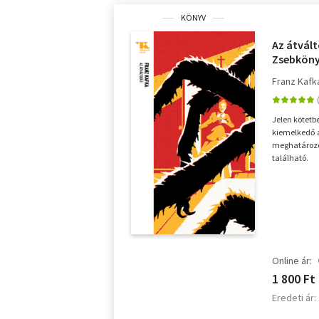
KÖNYV
Az átvált
Zsebköny
Franz Kafk
Jelen kötetb
kiemelkedő 
meghatározó 
található.
Online ár:
1 800 Ft
Eredeti ár: