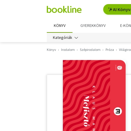
AI Könyv
KÖNYV
GYEREKKÖNYV
E-KÖN
Kategóriák
Könyv
Irodalom
Szépirodalom
Próza
Világir