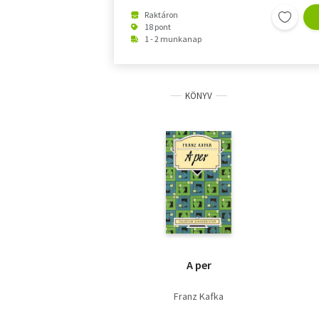
Raktáron
18 pont
1 - 2 munkanap
KÖNYV
A per
Franz Kafka