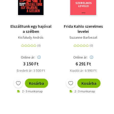
Elszálltunk egy hajóval
Frida Kahlo szerelmes
a szélben
levelei
Kisfaludy András
Suzanne Barbezat
Online ár:
Online ár:
3 150 Ft
6 291 Ft
Eredeti ár: 3 500 Ft
Kiadói ár: 6 990 Ft
Kosárba
Kosárba
2 - 3 munkanap
2 - 3 munkanap