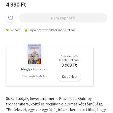
4 990 Ft
Nem kapható
49 pont
Ingyenes átvétel Bookline boltokban
Ez is elérhető
kínálatunkban:
3 960 Ft
Máglya Indiában
Kosárba
Szunyogh Szabolcs
Sokan tudják, kevesen ismerik: Kiss Tibi, a Quimby
frontembere, költő és rockikon diplomás képzőművész.
"Emlékszel, egyszer egy újságíró azt kérdezte tőled, hogy