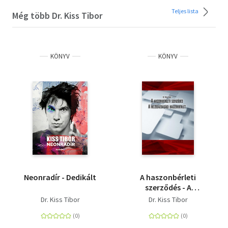
Teljes lista
Még több Dr. Kiss Tibor
KÖNYV
KÖNYV
Neonradír - Dedikált
A haszonbérleti
szerződés - A
mezőgazdasági
Dr. Kiss Tibor
Dr. Kiss Tibor
haszonbérlet