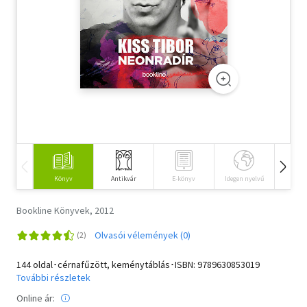
Szótár, nyelvkönyv
Tankönyv, segédkönyv
Társadalomtudomány
Természettudomány
Történelem
Vallás
Könyv
Antikvár
E-könyv
Idegen nyelvű
Hangos
Bookline Könyvek, 2012
Olvasói vélemények (0)
144 oldal･cérnafűzött, keménytáblás･ISBN:
9789630853019
További részletek
Online ár: