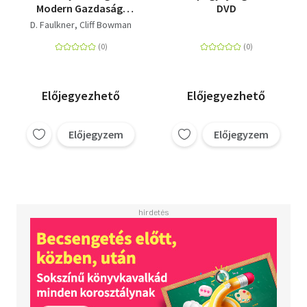
Modern Gazdasági
DVD
Ismeretek
D. Faulkner
Cliff Bowman
Előjegyezhető
Előjegyezhető
Előjegyzem
Előjegyzem