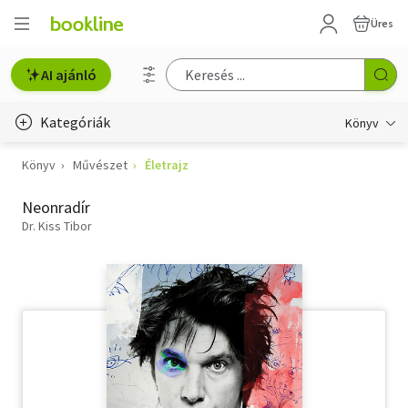
Üres
AI ajánló
Kategóriák
Könyv
Könyv
Művészet
Életrajz
Életmód, egészség
Neonradír
Erotika
Dr. Kiss Tibor
Gyermek- és ifjúsági
Hobbi, szabadidő
Irodalom
Művészet
Szakkönyv