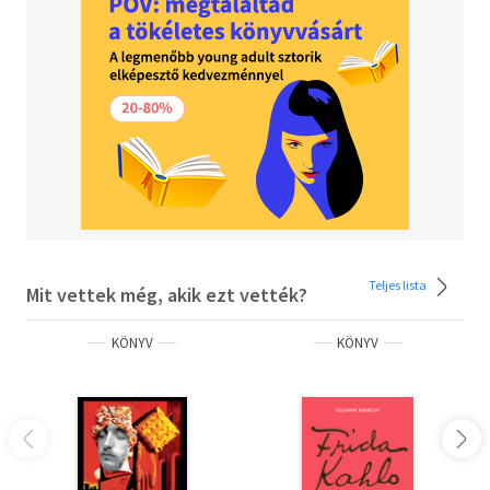
jelenetei kísérik.
"A rajz mindig jelen van az életemben, akkor is ha turnéra
megyünk, lemezt készítünk vagy utazom: egy mappa, egy
jegyzetfüzet, pár filctoll mindig van nálam, ha más nincs,
akkor firkálok."
Teljes lista
Mit vettek még, akik ezt vették?
KÖNYV
KÖNYV