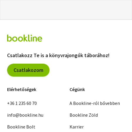
Csatlakozz Te is a könyvrajongók táborához!
Csatlakozom
Elérhetőségek
Cégünk
+36 1 235 60 70
A Bookline-ról bővebben
info@bookline.hu
Bookline Zöld
Bookline Bolt
Karrier