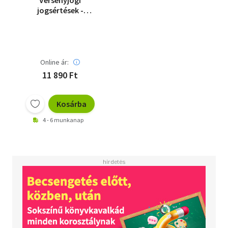
jogsértések -
magánjogi
jogkövetkezmények
Online ár:
11 890 Ft
Kosárba
4 - 6 munkanap