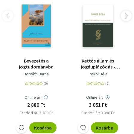
Bevezetés a
Kettős állam és
jogtudományba
jogduplázódás -
Alkotmányi jog és a
Horváth Barna
Pokol Béla
jogrendszer
duplázódása
Online ár:
Online ár:
2 880 Ft
3 051 Ft
Eredeti ár: 3 200 Ft
Eredeti ár: 3 390 Ft
Kosárba
Kosárba