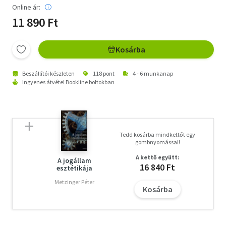
Online ár:
11 890 Ft
Kosárba
Beszállítói készleten
118 pont
4 - 6 munkanap
Ingyenes átvétel Bookline boltokban
Tedd kosárba mindkettőt egy
gombnyomással!
A kettő együtt:
A jogállam
16 840 Ft
esztétikája
Metzinger Péter
Kosárba