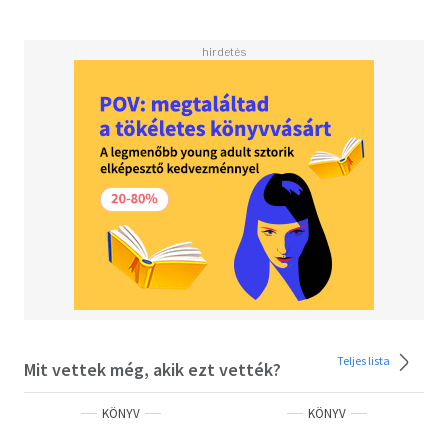
minden versenyjoggal vagy a gazdasági élet jogával
foglalkozó jogász haszonnal forgathatja, de minden
bizonnyal meríthetnek belőle a gazdaságtudományi
szakemberek is.
Teljes lista
Mit vettek még, akik ezt vették?
KÖNYV
KÖNYV