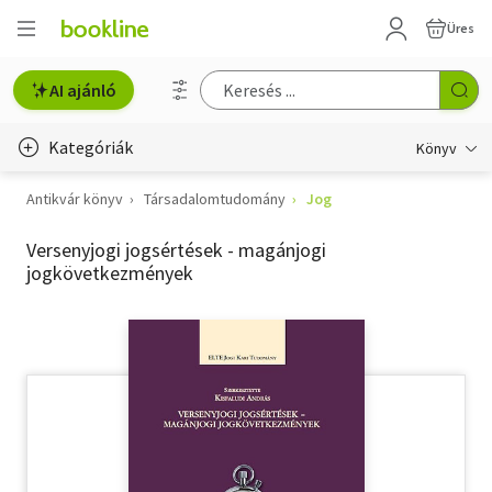
Üres
AI ajánló
Kategóriák
Könyv
Antikvár könyv
Társadalomtudomány
Jog
Életmód, egészség
Versenyjogi jogsértések - magánjogi
Erotika
jogkövetkezmények
Gyermek- és ifjúsági
Hobbi, szabadidő
Irodalom
Művészet
Szakkönyv