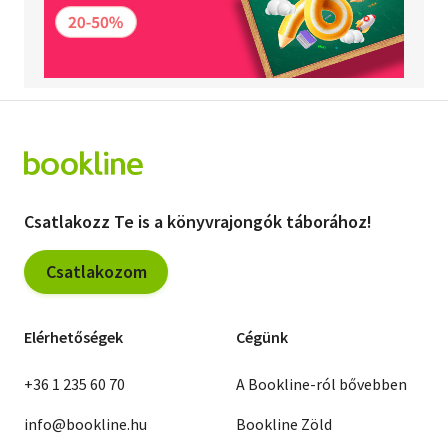
Csatlakozz Te is a könyvrajongók táborához!
Csatlakozom
Elérhetőségek
Cégünk
+36 1 235 60 70
A Bookline-ról bővebben
info@bookline.hu
Bookline Zöld