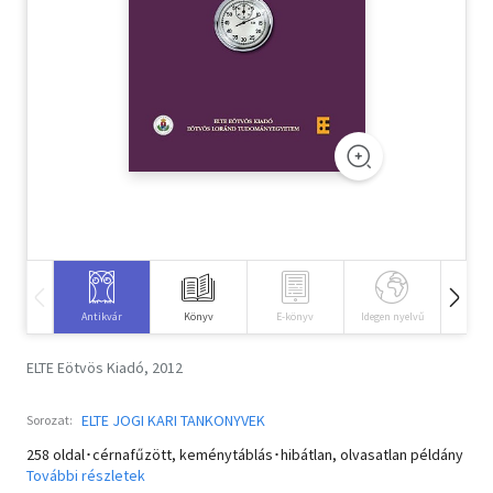
Szótár, nyelvkönyv
Tankönyv, segédkönyv
Társadalomtudomány
Természettudomány
Történelem
Vallás
Antikvár
Könyv
E-könyv
Idegen nyelvű
Hangos
ELTE Eötvös Kiadó, 2012
ELTE JOGI KARI TANKONYVEK
Sorozat:
258 oldal･cérnafűzött, keménytáblás･hibátlan, olvasatlan példány
További részletek