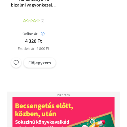
bizalmi vagyonkezelés
jogi szabályozásának
elméleti alapjairól
Online ár:
4 320 Ft
Eredeti ár: 4 800 Ft
Előjegyzem