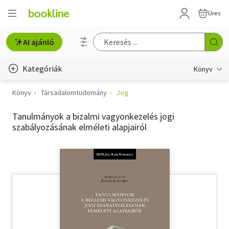
Üres
AI ajánló
Kategóriák
Könyv
Könyv
Társadalomtudomány
Jog
Életmód, egészség
Tanulmányok a bizalmi vagyonkezelés jogi
Erotika
szabályozásának elméleti alapjairól
Gyermek- és ifjúsági
Hobbi, szabadidő
Irodalom
Művészet
Szakkönyv