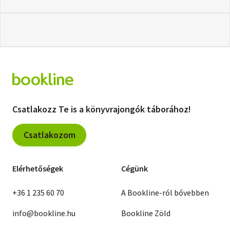
Csatlakozz Te is a könyvrajongók táborához!
Csatlakozom
Elérhetőségek
Cégünk
+36 1 235 60 70
A Bookline-ról bővebben
info@bookline.hu
Bookline Zöld