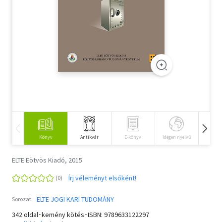
Szótár, nyelvkönyv
Tankönyv, segédkönyv
Társadalomtudomány
Természettudomány
Történelem
Vallás
Könyv
Antikvár
E-könyv
Idegen nyelvű
Hangos
ELTE Eötvös Kiadó, 2015
Írj véleményt elsőként!
ELTE JOGI KARI TUDOMÁNY
Sorozat:
342 oldal･kemény kötés･ISBN:
9789633122297