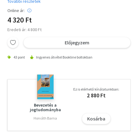
További részletek
Online ár:
4 320 Ft
Eredeti ár: 4 800 Ft
Előjegyzem
43 pont
Ingyenes átvétel Bookline boltokban
Ez is elérhető kínálatunkban:
2 880 Ft
Bevezetés a
jogtudományba
Kosárba
Horváth Barna