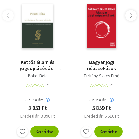
Kettős állam és
Magyar jogi
jogduplázódás -
népszokások
Alkotmányi jog és a
Pokol Béla
Tárkány Szücs Ernő
jogrendszer
duplázódása
Online ár:
Online ár:
3 051 Ft
5 859 Ft
Eredeti ár: 3 390 Ft
Eredeti ár: 6 510 Ft
Kosárba
Kosárba