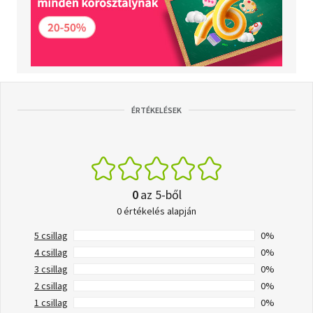
ÉRTÉKELÉSEK
0
az 5-ből
0 értékelés alapján
5 csillag
0%
4 csillag
0%
3 csillag
0%
2 csillag
0%
1 csillag
0%