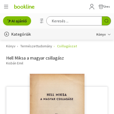
Üres
AI ajánló
Kategóriák
Könyv
Könyv
Természettudomány
Csillagászat
Életmód, egészség
Hell Miksa a magyar csillagász
Erotika
Kisbán Emil
Gyermek- és ifjúsági
Hobbi, szabadidő
Irodalom
Művészet
Szakkönyv