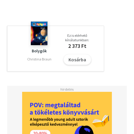
Ez is elérhető
kínálatunkban:
2 373 Ft
Bolygók
Kosárba
Christina Braun