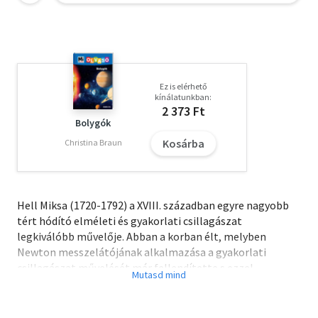
Ez is elérhető
kínálatunkban:
2 373 Ft
Bolygók
Kosárba
Christina Braun
Hell Miksa (1720-1792) a XVIII. században egyre nagyobb
tért hódító elméleti és gyakorlati csillagászat
legkiválóbb művelője. Abban a korban élt, melyben
Newton messzelátójának alkalmazása a gyakorlati
csillagászat művelését már fellendítette s ezzel
Európában egyre több megfigyelő állomás létesült.