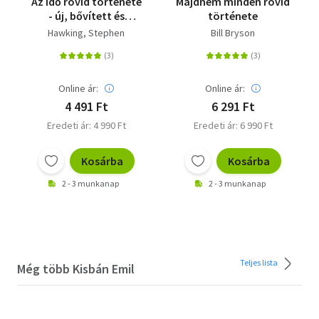
Az idő rövid története
Majdnem minden rövid
- új, bővített és
története
átdolgozott kiadás
Hawking, Stephen
Bill Bryson
Online ár:
Online ár:
4 491 Ft
6 291 Ft
Eredeti ár: 4 990 Ft
Eredeti ár: 6 990 Ft
Kosárba
Kosárba
2 - 3 munkanap
2 - 3 munkanap
Teljes lista
Még több Kisbán Emil