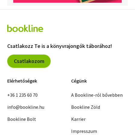
Csatlakozz Te is a könyvrajongók táborához!
Csatlakozom
Elérhetőségek
Cégünk
+36 1 235 60 70
A Bookline-ról bővebben
info@bookline.hu
Bookline Zöld
Bookline Bolt
Karrier
Impresszum