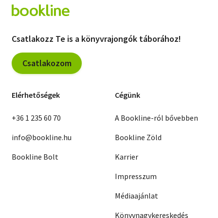
Csatlakozz Te is a könyvrajongók táborához!
Csatlakozom
Elérhetőségek
Cégünk
+36 1 235 60 70
A Bookline-ról bővebben
info@bookline.hu
Bookline Zöld
Bookline Bolt
Karrier
Impresszum
Médiaajánlat
Könyvnagykereskedés