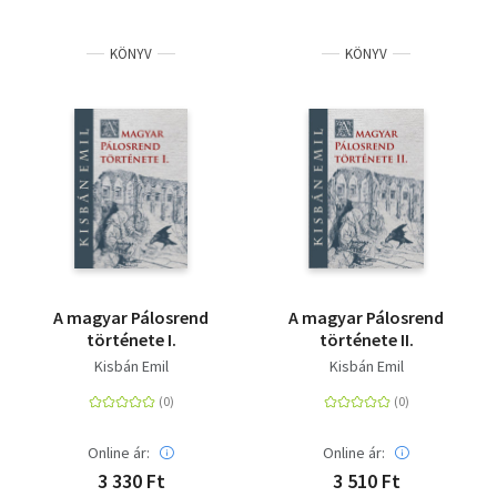
KÖNYV
KÖNYV
A magyar Pálosrend
A magyar Pálosrend
története I.
története II.
Kisbán Emil
Kisbán Emil
Online ár:
Online ár:
3 330 Ft
3 510 Ft