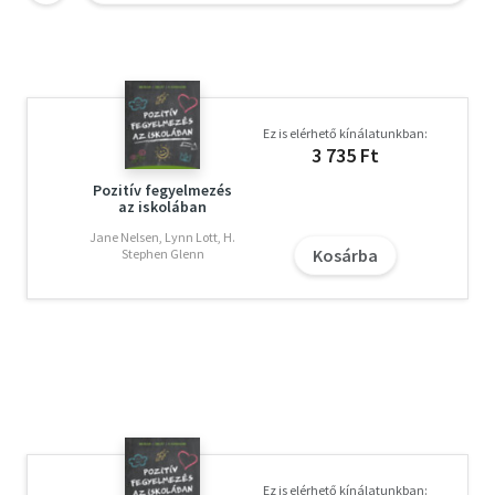
Ez is elérhető kínálatunkban:
3 735 Ft
Pozitív fegyelmezés
az iskolában
Jane Nelsen, Lynn Lott, H.
Kosárba
Stephen Glenn
Ez is elérhető kínálatunkban: