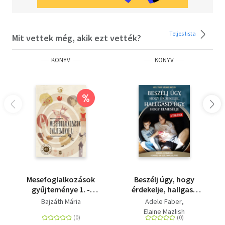
Teljes lista
Mit vettek még, akik ezt vették?
KÖNYV
KÖNYV
%
Mesefoglalkozások
Beszélj úgy, hogy
gyűjteménye 1. -
érdekelje, hallgasd
Pedagógusoknak
úgy, hogy elmesélje -
Bajzáth Mária
Adele Faber
tini évek - Gyakorlati
Elaine Mazlish
tanácsok a sikeres