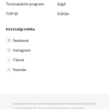
Törzsvásárlói program
Súgó
TOP 50
Elállás
Közösségi média
Facebook
Instagram
Tiktok
Youtube
Oldalaink bármely tartalmi és grafikai elemének felhasználásához
a Libri-Bookline Zrt. előzetes írásbeli engedélye szükséges.