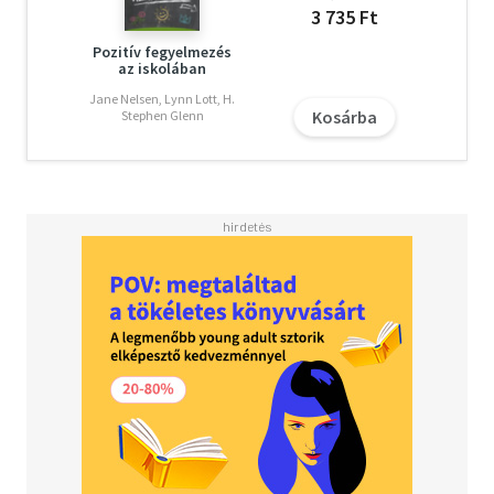
3 735 Ft
Pozitív fegyelmezés
az iskolában
Jane Nelsen, Lynn Lott, H.
Kosárba
Stephen Glenn