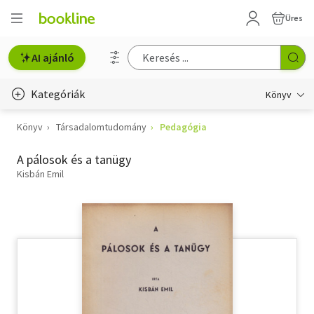
Üres
AI ajánló
Kategóriák
Könyv
Könyv
Társadalomtudomány
Pedagógia
Életmód, egészség
A pálosok és a tanügy
Erotika
Kisbán Emil
Gyermek- és ifjúsági
Hobbi, szabadidő
Irodalom
Művészet
Szakkönyv