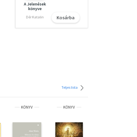
A Jelenések
könyve
Kosárba
Dér Katalin
Teljes lista
KÖNYV
KÖNYV
KÖNYV