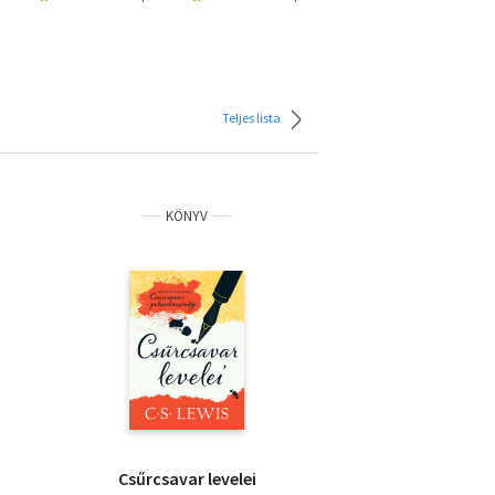
Teljes lista
KÖNYV
Csűrcsavar levelei