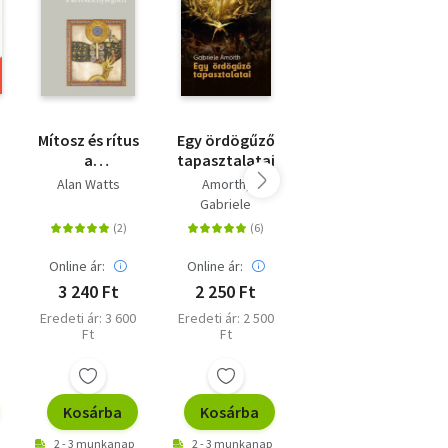
Mítosz és rítus
Egy ördögűző
Isten
a
tapasztalatai
városáról I. -
kereszténységben
De Civitate
Alan Watts
Amorth,
Szent Ágoston
Dei
Gabriele
Online ár:
Online ár:
Online ár:
3 240 Ft
2 250 Ft
4 950 Ft
Eredeti ár: 3 600
Eredeti ár: 2 500
Eredeti ár: 5 500
Ft
Ft
Ft
Kosárba
Kosárba
Kosárba
2 - 3 munkanap
2 - 3 munkanap
2 - 3 munkanap