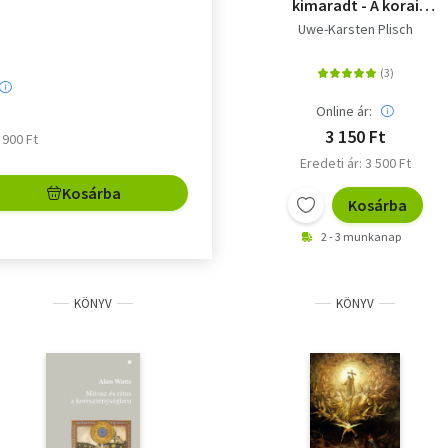
kimaradt - A korai
keresztyénség apokrif
Uwe-Karsten Plisch
iratai
Online ár:
3 150 Ft
5 900 Ft
Eredeti ár: 3 500 Ft
Kosárba
Kosárba
2 - 3 munkanap
KÖNYV
KÖNYV