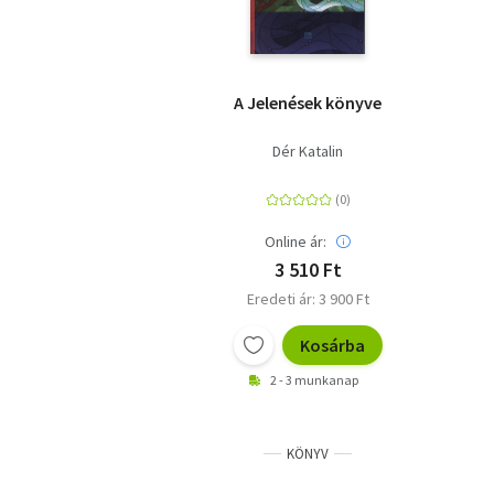
A Jelenések könyve
Dér Katalin
Online ár:
3 510 Ft
Eredeti ár: 3 900 Ft
Kosárba
2 - 3 munkanap
KÖNYV