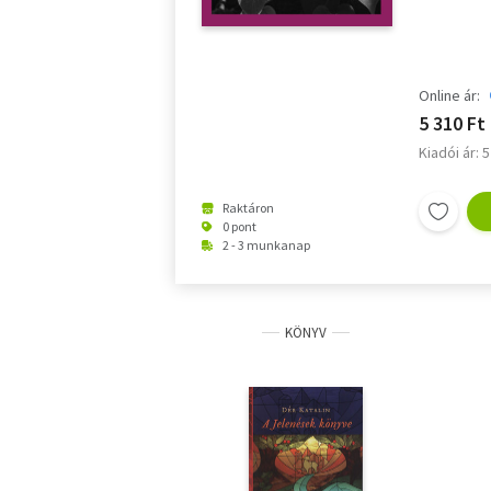
Online ár:
5 310 Ft
Kiadói ár: 
Raktáron
0 pont
2 - 3 munkanap
KÖNYV