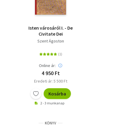
Isten városáról I. - De
Civitate Dei
Szent Ágoston
Online ár:
4 950 Ft
Eredeti ár: 5 500 Ft
Kosárba
2 - 3 munkanap
KÖNYV