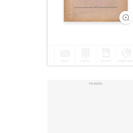
Könyv
E-könyv
Antikvár
Idegen nyel