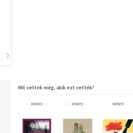
vű
Hangoskönyv
Film
Zene
Mit vettek még, akik ezt vették?
KÖNYV
KÖNYV
KÖNYV