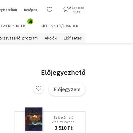
A kosarad
egisztrálok
Belépek
üres
új
GYEREKJÁTÉK
KIEGÉSZÍTŐ/AJÁNDÉK
örzsvásárlói program
Akciók
Előfizetés
Előjegyezhető
Előjegyzem
Ez is elérhető
kínálatunkban:
3 510 Ft