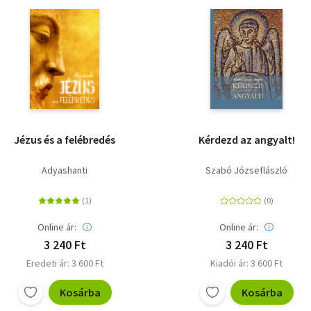
Jézus és a felébredés
Kérdezd az angyalt!
Adyashanti
Szabó Józseflászló
Online ár:
Online ár:
3 240 Ft
3 240 Ft
Eredeti ár: 3 600 Ft
Kiadói ár: 3 600 Ft
Kosárba
Kosárba