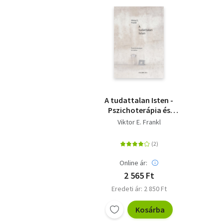
A tudattalan Isten -
Pszichoterápia és
vallás
Viktor E. Frankl
Online ár:
2 565 Ft
Eredeti ár: 2 850 Ft
Kosárba