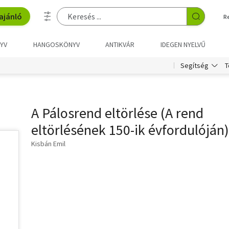
ajánló
R
YV
HANGOSKÖNYV
ANTIKVÁR
IDEGEN NYELVŰ
T
Segítség
A Pálosrend eltörlése (A rend
eltörlésének 150-ik évfordulóján)
Kisbán Emil