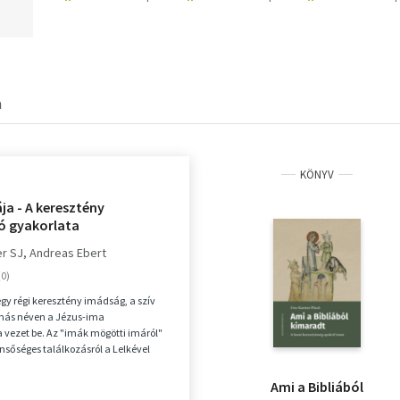
a
KÖNYV
ája - A keresztény
ó gyakorlata
er SJ
Andreas Ebert
egy régi keresztény imádság, a szív
más néven a Jézus-ima
 vezet be. Az "imák mögötti imáról"
ensőséges találkozásról a Lelkével
zó, ugyan...
Ami a Bibliából