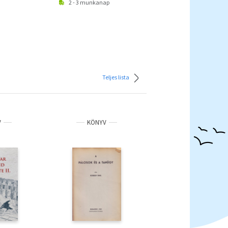
2 - 3 munkanap
Teljes lista
V
KÖNYV
KÖNYV