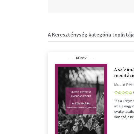
A Kereszténység kategória toplistáj
KÖNYV
A szív im
meditáci
Mustó Pét
"Ez a könyv 
imája vagy 
gyakorlatába
van szó, a b
bennünk lako