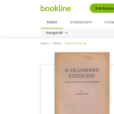
AI Könyv
KÖNYV
GYEREKKÖNYV
E-KÖN
Kategóriák
Könyv
Vallás
Kereszténység