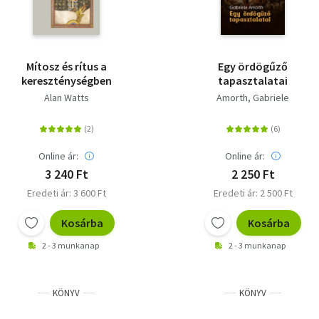
Mítosz és rítus a
Egy ördögűző
kereszténységben
tapasztalatai
Alan Watts
Amorth, Gabriele
Online ár:
Online ár:
3 240 Ft
2 250 Ft
Eredeti ár: 3 600 Ft
Eredeti ár: 2 500 Ft
Kosárba
Kosárba
2 - 3 munkanap
2 - 3 munkanap
KÖNYV
KÖNYV