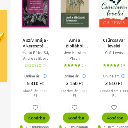
A szív imája -
Ami a
Csűrcsavar
A keresztény
Bibliából
levelei
meditáció
kimaradt - A
Mustó Péter SJ
Uwe-Karsten
C. S. Lewis
gyakorlata
korai
Andreas Ebert
Plisch
keresztyénség
apokrif iratai
Online ár:
Online ár:
Online ár:
5 310 Ft
3 150 Ft
3 510 Ft
Kiadói ár: 5 900
Eredeti ár: 3 500
Eredeti ár: 3 900
Ft
Ft
Ft
Kosárba
Kosárba
Kosárba
2 - 3 munkanap
2 - 3 munkanap
7 - 10 munkanap