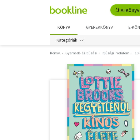
AI Könyv
KÖNYV
GYEREKKÖNYV
E-KÖN
Kategóriák
Könyv
Gyermek- és ifjúsági
Ifjúsági irodalom
10-