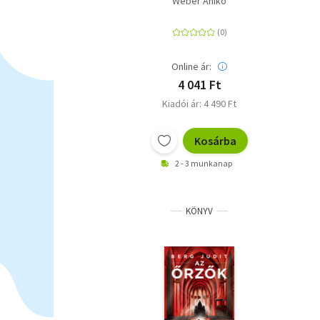
Wéber Anikó
Online ár:
4 041 Ft
Kiadói ár: 4 490 Ft
Kosárba
2 - 3 munkanap
KÖNYV