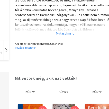
legjobb barátnője elköltözött, és még a világtörténelem
legunalmasabb barna haja is az ő fején nőtt ki. Akár fel is adhatná
téli álomba vonulhatna hörcsögeivel, Vinnyoghy Barnabás
professzorral és Harmadik Szőrgolyóval... De Lottie nem futamo
meg, az új tanévre kidolgozza a nagy tervet. Naplóírásba kezd, 
fantasztikus humorral dokumentálja, hogyan válik napról napra
félénk kislányból magabiztos középiskolássá. Ebben a
fantasztikusan vicces, illusztrált sorozatban Lottie-val együtt
élhetjük át a felnőtté válás kihívásait, tele barátsággal, kínos
421 oldal･karton･ISBN:
9789635848485
pillanatokkal és sok szívvel, rengeteg nevetéssel. Tökéletes
További részletek
választás 9-12 éves olvasóknak, akik maguk is keresik a
vű
Hangoskönyv
Film
Zene
menekülőutat a felnövés káoszából.
Mit vettek még, akik ezt vették?
KÖNYV
KÖNYV
KÖNYV