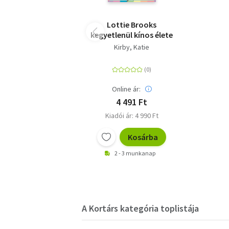
Lottie Brooks
kegyetlenül kínos élete
Kirby, Katie
Online ár:
4 491 Ft
Kiadói ár: 4 990 Ft
Kosárba
2 - 3 munkanap
A Kortárs kategória toplistája