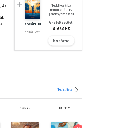
Tedd kosárba
, és
mindkettőt egy
gombnyomással!
dik
A kettő együtt:
és
Kosársuli
8 973 Ft
Kollár Betti
Kosárba
Teljes lista
KÖNYV
KÖNYV
KÖNYV