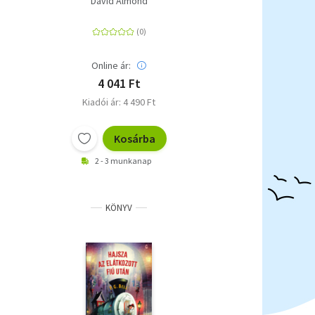
David Almond
Online ár:
4 041 Ft
Kiadói ár: 4 490 Ft
Kosárba
2 - 3 munkanap
KÖNYV