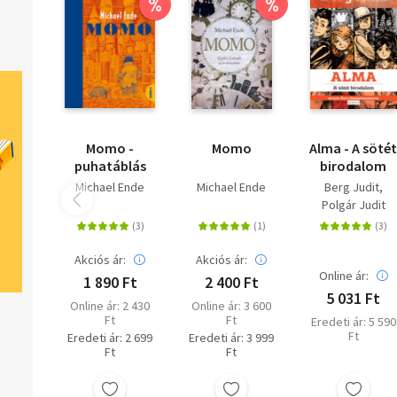
%
%
Momo -
Momo
Alma - A söté
puhatáblás
birodalom
Michael Ende
Michael Ende
Berg Judit
Polgár Judit
Akciós ár:
Akciós ár:
Online ár:
1 890 Ft
2 400 Ft
5 031 Ft
Online ár: 2 430
Online ár: 3 600
Ft
Ft
Eredeti ár: 5 590
Ft
Eredeti ár: 2 699
Eredeti ár: 3 999
Ft
Ft