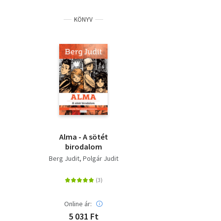
KÖNYV
Alma - A sötét
birodalom
Berg Judit
Polgár Judit
Online ár:
5 031 Ft