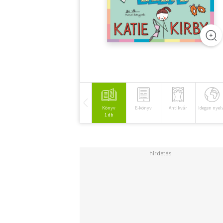
Könyv
E-könyv
Antikvár
Idegen nyel
1 db