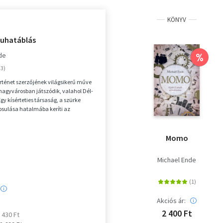
KÖNYV
uhatáblás
de
%
örténet szerzőjének világsikerű műve
agyvárosban játszódik, valahol Dél-
gy kísérteties társaság, a szürke
osulása hatalmába keríti az
 a...
Momo
Michael Ende
Akciós ár:
2 400 Ft
2 430 Ft