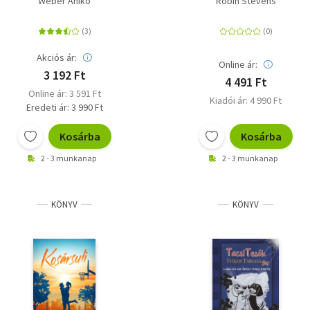
Wéber Anikó
Robin Stevens
(Különleges kiadás)
Akciós ár:
Online ár:
3 192 Ft
4 491 Ft
Online ár: 3 591 Ft
Kiadói ár: 4 990 Ft
Eredeti ár: 3 990 Ft
Kosárba
Kosárba
2 - 3 munkanap
2 - 3 munkanap
KÖNYV
KÖNYV