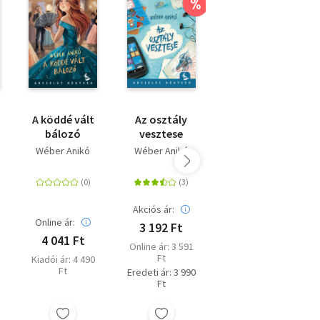
%
t
A köddé vált
Az osztály
Halál
bálozó
vesztese
rivaldafényben
- Úrilányok
Wéber Anikó
Wéber Anikó
Robin Stevens
nem
gyilkolnak 7. -
(Különleges
kiadás)
Akciós ár:
Online ár:
Online ár:
3 192 Ft
4 041 Ft
4 491 Ft
Online ár: 3 591
Ft
Kiadói ár: 4 490
Kiadói ár: 4 990
Ft
Ft
Eredeti ár: 3 990
Ft