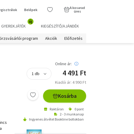
A kosarad
egisztrálok
Belépek
üres
új
GYEREKJÁTÉK
KIEGÉSZÍTŐ/AJÁNDÉK
örzsvásárlói program
Akciók
Előfizetés
Online ár:
4 491 Ft
Kiadói ár: 4 990 Ft
Kosárba
Raktáron
0 pont
2 - 3 munkanap
Ingyenes átvétel Bookline boltokban
incs
a