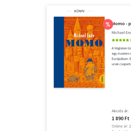
KÖNYV
Momo - p
%
Michael En
A Végtelen t
egy modern n
Európában. E
urak csoport
embereket, és
Akciós ár:
1 890 Ft
Online ár: 