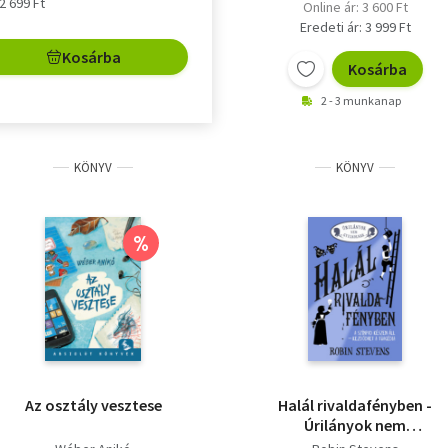
 2 699 Ft
Online ár: 3 600 Ft
Eredeti ár: 3 999 Ft
Kosárba
Kosárba
2 - 3 munkanap
KÖNYV
KÖNYV
%
Az osztály vesztese
Halál rivaldafényben -
Úrilányok nem
gyilkolnak 7. -