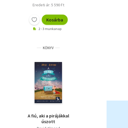
Eredeti ár: 5 590 Ft
Kosárba
2 - 3 munkanap
KÖNYV
A fiú, aki a pirájákkal
úszott