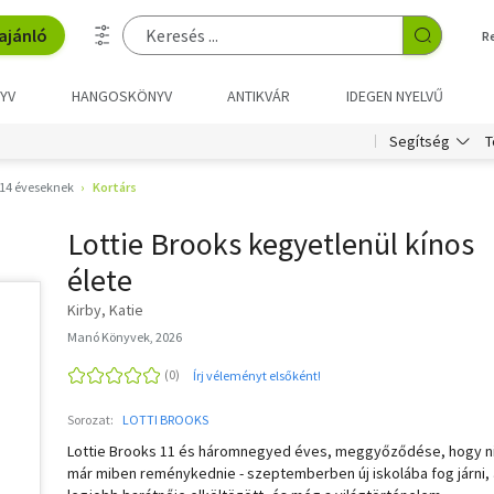
ajánló
R
YV
HANGOSKÖNYV
ANTIKVÁR
IDEGEN NYELVŰ
T
Segítség
14 éveseknek
Kortárs
Lottie Brooks kegyetlenül kínos
élete
Kirby, Katie
Manó Könyvek, 2026
Írj véleményt elsőként!
Sorozat:
LOTTI BROOKS
Lottie Brooks 11 és háromnegyed éves, meggyőződése, hogy n
már miben reménykednie - szeptemberben új iskolába fog járni, 