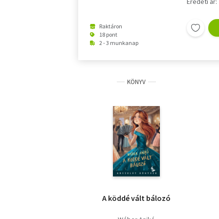
Eredeti ár:
Raktáron
18 pont
2 - 3 munkanap
KÖNYV
A köddé vált bálozó