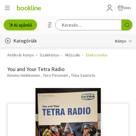
Üres
AI ajánló
Kategóriák
Könyv
Antikvár könyv
Szakkönyv
Műszaki
Elektronika
Életmód, egészség
You and Your Tetra Radio
Erotika
Kimmo Heikkonen
Tero Pesonen
Tiina Saaristo
Gyermek- és ifjúsági
Hobbi, szabadidő
Irodalom
Művészet
Szakkönyv