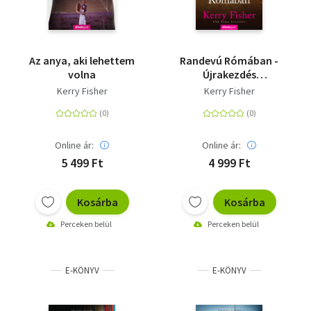
Az anya, aki lehettem
Randevú Rómában -
volna
Újrakezdés
Olaszországban 1.
Kerry Fisher
Kerry Fisher
Online ár:
Online ár:
5 499 Ft
4 999 Ft
Kosárba
Kosárba
Perceken belül
Perceken belül
E-KÖNYV
E-KÖNYV