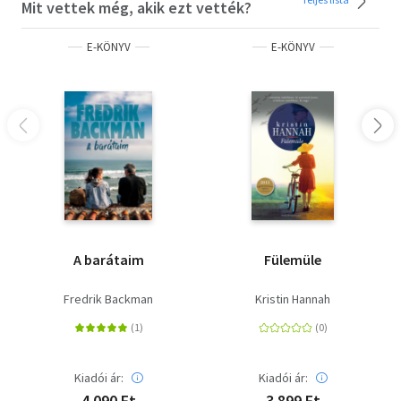
Mit vettek még, akik ezt vették?
E-KÖNYV
E-KÖNYV
A barátaim
Fülemüle
Fredrik Backman
Kristin Hannah
Kiadói ár:
Kiadói ár:
4 090 Ft
3 899 Ft