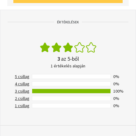
ÉRTÉKELÉSEK
3
az 5-ből
1 értékelés alapján
5 csillag
0%
4 csillag
0%
3 csillag
100%
2 csillag
0%
1 csillag
0%