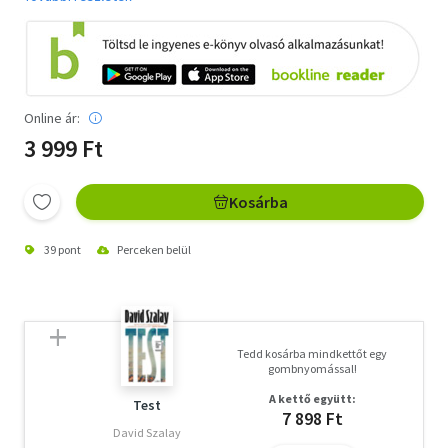
Online ár:
3 999 Ft
Kosárba
39 pont
Perceken belül
Tedd kosárba mindkettőt egy
gombnyomással!
A kettő együtt:
Test
7 898 Ft
David Szalay