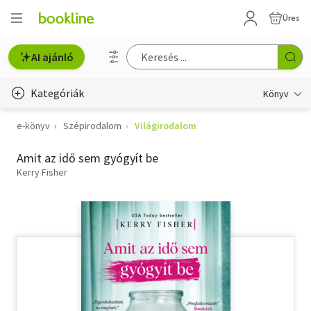
Üres
AI ajánló
Kategóriák
Könyv
e-könyv
Szépirodalom
Világirodalom
Életmód, egészség
Amit az idő sem gyógyít be
Erotika
Kerry Fisher
Gyermek- és ifjúsági
Hobbi, szabadidő
Irodalom
Művészet
Szakkönyv