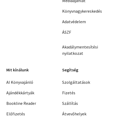
Médiaajánlat
Könyvnagykereskedés
Adatvédelem
ÁSZF
Akadálymentesítési
nyilatkozat
Mit kínálunk
Segítség
AI Könyvajánló
Szolgáltatások
Ajándékkártyák
Fizetés
Bookline Reader
Szállítás
Előfizetés
Átvevőhelyek