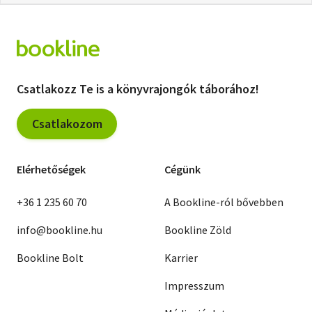
Csatlakozz Te is a könyvrajongók táborához!
Csatlakozom
Elérhetőségek
Cégünk
+36 1 235 60 70
A Bookline-ról bővebben
info@bookline.hu
Bookline Zöld
Bookline Bolt
Karrier
Impresszum