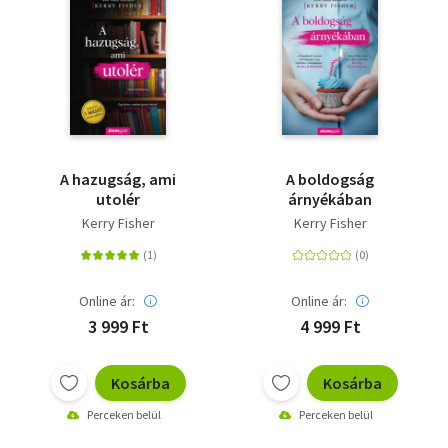
A hazugság, ami
A boldogság
utolér
árnyékában
Kerry Fisher
Kerry Fisher
Online ár:
Online ár:
3 999 Ft
4 999 Ft
Kosárba
Kosárba
Perceken belül
Perceken belül