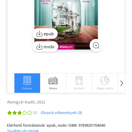
Szótár, nyelvkönyv
Tankönyv, segédkönyv
epub
Társadalomtudomány
mobi
Természettudomány
Történelem
Vallás
E-könyv
Könyv
Antikvár
Idegen nyelvű
Hangos
Álomgyár Kiadó, 2022
Olvasói vélemények (0)
Elérhető formátumok: epub, mobi･ISBN:
9789635704040
További részletek