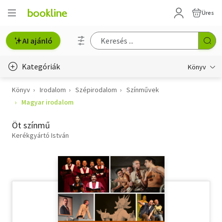
Üres
AI ajánló
Kategóriák
Könyv
Könyv
Irodalom
Szépirodalom
Színművek
Életmód, egészség
Magyar irodalom
Erotika
Öt színmű
Gyermek- és ifjúsági
Kerékgyártó István
Hobbi, szabadidő
Irodalom
Művészet
Szakkönyv