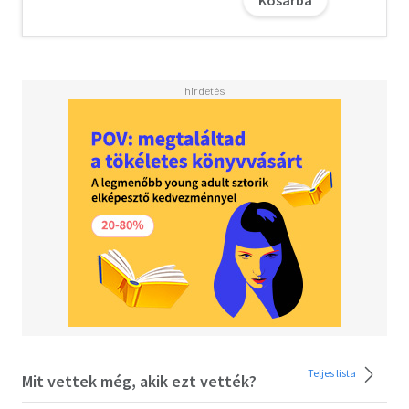
László
SKORPIÓ
2024. Orlai produkció - Belvárosi színház, rendező: Máté
Gábor
2026. Zsolnai Városi Színház (Mestské divadlo Žilina),
rendező: Czajlik József (a darab szlovák fordítása
Škorpión címen)
Teljes lista
Mit vettek még, akik ezt vették?