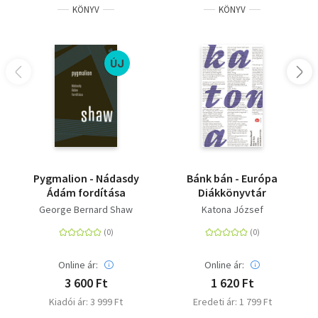
KÖNYV
KÖNYV
ÚJ
Pygmalion - Nádasdy
Bánk bán - Európa
Ádám fordítása
Diákkönyvtár
George Bernard Shaw
Katona József
Online ár:
Online ár:
3 600 Ft
1 620 Ft
Kiadói ár: 3 999 Ft
Eredeti ár: 1 799 Ft