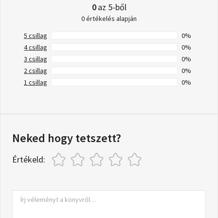
0
az 5-ből
0 értékelés alapján
5 csillag
0%
4 csillag
0%
3 csillag
0%
2 csillag
0%
1 csillag
0%
Neked hogy tetszett?
Értékeld: