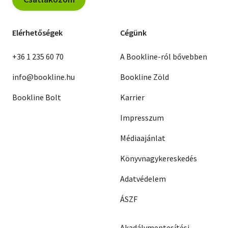
Elérhetőségek
Cégünk
+36 1 235 60 70
A Bookline-ról bővebben
info@bookline.hu
Bookline Zöld
Bookline Bolt
Karrier
Impresszum
Médiaajánlat
Könyvnagykereskedés
Adatvédelem
ÁSZF
Akadálymentesítési