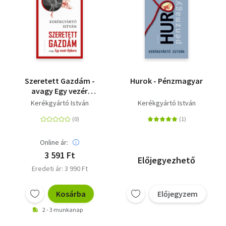
Szeretett Gazdám -
Hurok - Pénzmagyar
avagy Egy vezér
ifjúkora
Kerékgyártó István
Kerékgyártó István
Online ár:
3 591 Ft
Előjegyezhető
Eredeti ár: 3 990 Ft
Kosárba
Előjegyzem
2 - 3 munkanap