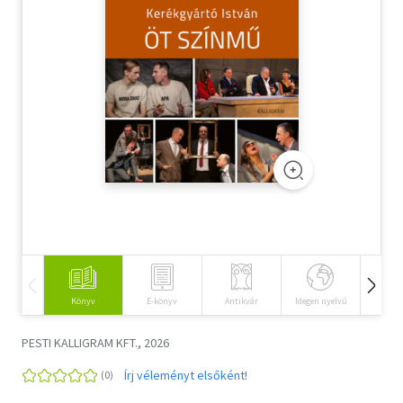
Szótár, nyelvkönyv
Tankönyv, segédkönyv
Társadalomtudomány
Természettudomány
Történelem
Vallás
Könyv
E-könyv
Antikvár
Idegen nyelvű
Hangos
PESTI KALLIGRAM KFT., 2026
Írj véleményt elsőként!