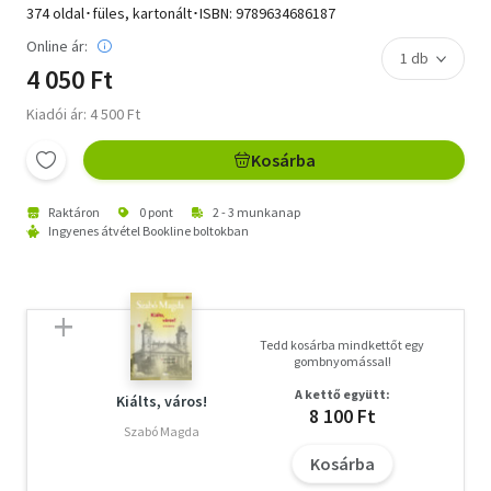
374 oldal･füles, kartonált･ISBN:
9789634686187
Online ár:
4 050 Ft
Kiadói ár: 4 500 Ft
Kosárba
Raktáron
0 pont
2 - 3 munkanap
Ingyenes átvétel Bookline boltokban
Tedd kosárba mindkettőt egy
gombnyomással!
A kettő együtt:
Kiálts, város!
8 100 Ft
Szabó Magda
Kosárba