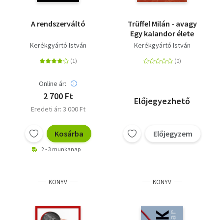
A rendszerváltó
Trüffel Milán - avagy
Egy kalandor élete
Kerékgyártó István
Kerékgyártó István
Online ár:
2 700 Ft
Előjegyezhető
Eredeti ár: 3 000 Ft
Kosárba
Előjegyzem
2 - 3 munkanap
KÖNYV
KÖNYV