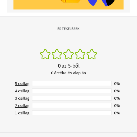
ÉRTÉKELÉSEK
0
az 5-ből
0 értékelés alapján
5 csillag
0%
4 csillag
0%
3 csillag
0%
2 csillag
0%
1 csillag
0%