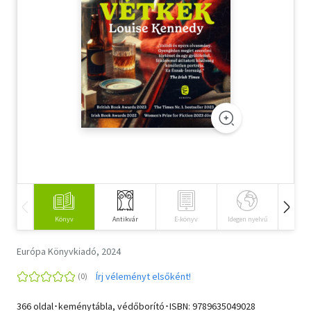
Szótár, nyelvkönyv
Tankönyv, segédkönyv
Társadalomtudomány
Természettudomány
Történelem
Vallás
Könyv
Antikvár
E-könyv
Idegen nyelvű
Hangos
Európa Könyvkiadó, 2024
Írj véleményt elsőként!
366 oldal･keménytábla, védőborító･ISBN:
9789635049028