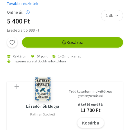
További részletek
Online ár:
5 400 Ft
Eredeti ár: 5 999 Ft
Kosárba
Raktáron
54 pont
1 - 2 munkanap
Ingyenes átvétel Bookline boltokban
Tedd kosárba mindkettőt egy
gombnyomással!
A kettő együtt:
Lázadó nők klubja
11 700 Ft
Kathryn Stockett
Kosárba