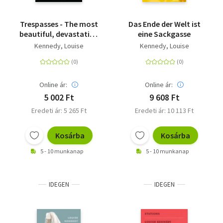
Trespasses - The most
Das Ende der Welt ist
beautiful, devastating
eine Sackgasse
love story you'll read
Kennedy, Louise
Kennedy, Louise
this year
Online ár:
Online ár:
5 002 Ft
9 608 Ft
Eredeti ár: 5 265 Ft
Eredeti ár: 10 113 Ft
Kosárba
Kosárba
5 - 10 munkanap
5 - 10 munkanap
IDEGEN
IDEGEN