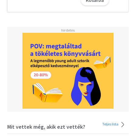
Kosárba
számolnának be.
Egyik éjjel Cushla kedvenc diákjának apját majdnem
halálra verik, és ez váratlan láncreakciót indít el. A lány
megpróbálja védelmébe venni a tanítványát és annak
családját, ám szép lassan minden veszélybe kerül, ami
fontos neki az életben.
A Vétkek nagyszerűsége abban rejlik, hogy az elsőre
komornak és nyomasztónak tűnő világa ellenére egy idő
után valahogy mégis otthonosan kezdjük érezni
magunkat benne.
Kennedy rendkívül megrendítő módon, a hétköznapi élet
legapróbb mozzanatain keresztül mutatja be, hogyan
lehet egy zavaros történelmi időszakban boldogulni, és
milyen az, amikor az erőszak része a mindennapoknak.
Teljes lista
Mit vettek még, akik ezt vették?