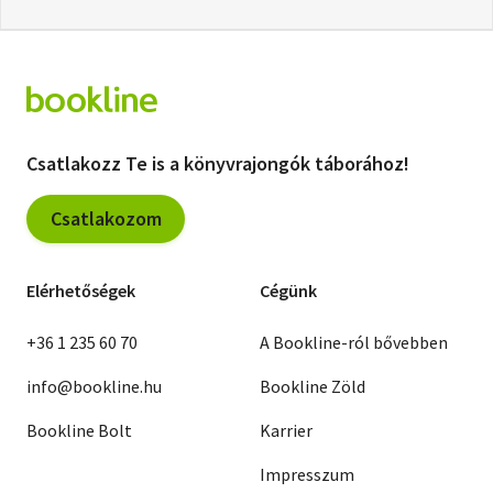
Csatlakozz Te is a könyvrajongók táborához!
Csatlakozom
Elérhetőségek
Cégünk
+36 1 235 60 70
A Bookline-ról bővebben
info@bookline.hu
Bookline Zöld
Bookline Bolt
Karrier
Impresszum