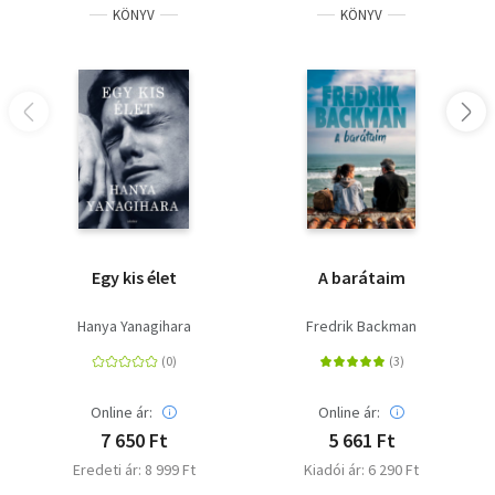
KÖNYV
KÖNYV
Egy kis élet
A barátaim
Hanya Yanagihara
Fredrik Backman
Online ár:
Online ár:
7 650 Ft
5 661 Ft
Eredeti ár: 8 999 Ft
Kiadói ár: 6 290 Ft