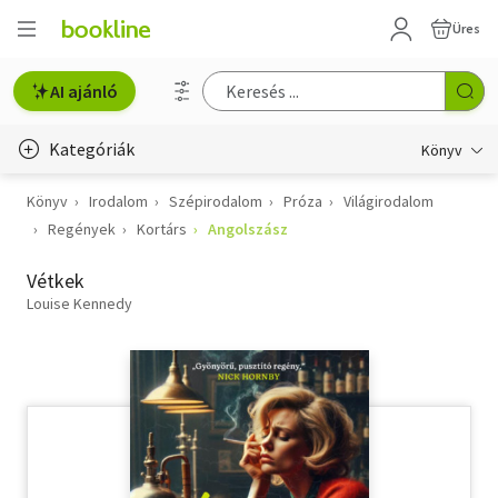
Üres
AI ajánló
Kategóriák
Könyv
Könyv
Irodalom
Szépirodalom
Próza
Világirodalom
Életmód, egészség
Regények
Kortárs
Angolszász
Erotika
Vétkek
Gyermek- és ifjúsági
Louise Kennedy
Hobbi, szabadidő
Irodalom
Művészet
Szakkönyv