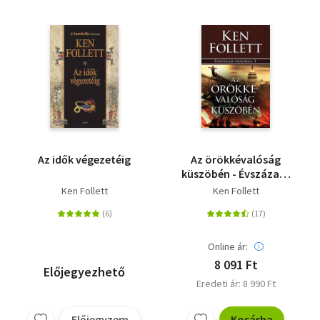
Az idők végezetéig
Az örökkévalóság
küszöbén - Évszázad-
trilógia 3.
Ken Follett
Ken Follett
Online ár:
8 091 Ft
Előjegyezhető
Eredeti ár: 8 990 Ft
Előjegyzem
Kosárba