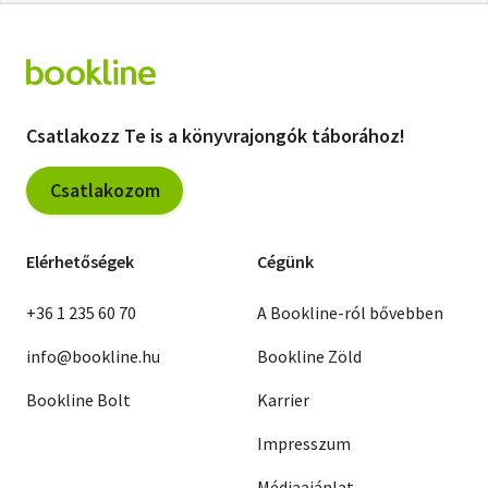
Csatlakozz Te is a könyvrajongók táborához!
Csatlakozom
Elérhetőségek
Cégünk
+36 1 235 60 70
A Bookline-ról bővebben
info@bookline.hu
Bookline Zöld
Bookline Bolt
Karrier
Impresszum
Médiaajánlat