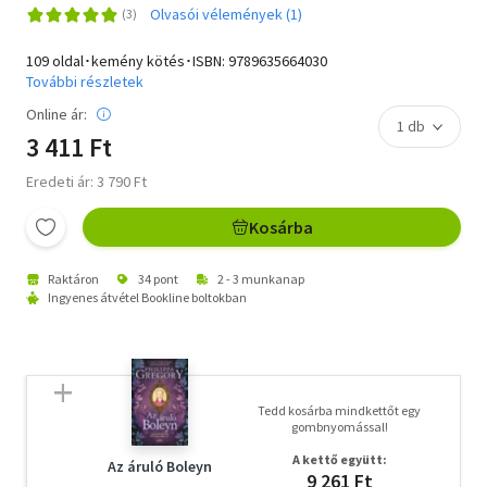
Olvasói vélemények (1)
109 oldal･kemény kötés･ISBN:
9789635664030
További részletek
Online ár:
3 411 Ft
Eredeti ár: 3 790 Ft
Kosárba
Raktáron
34 pont
2 - 3 munkanap
Ingyenes átvétel Bookline boltokban
Tedd kosárba mindkettőt egy
gombnyomással!
A kettő együtt:
Az áruló Boleyn
9 261 Ft