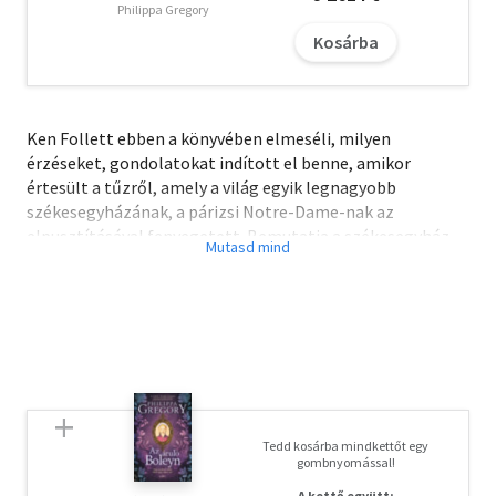
Philippa Gregory
Kosárba
Ken Follett ebben a könyvében elmeséli, milyen
érzéseket, gondolatokat indított el benne, amikor
értesült a tűzről, amely a világ egyik legnagyobb
székesegyházának, a párizsi Notre-Dame-nak az
elpusztításával fenyegetett. Bemutatja a székesegyház
történetét, az építéstől kezdve a történelem során
betöltött szerepéig, és feltárja, hogy a Notre-Dame
milyen hatással volt a világ katedrálisaira, valamint
Follett egyik leghíresebb művének A katedrálisnak a
megírására.
„A Notre-Dame Párizs csodálatos székesegyháza, az
európai civilizáció egyik csúcsteljesítménye lángokban
Tedd kosárba mindkettőt egy
állt. A látvány megrázott és feldúlt minket. Engem a sírás
gombnyomással!
kerülgetett. Itt, a szemünk láttára semmisül meg valami,
A kettő együtt: