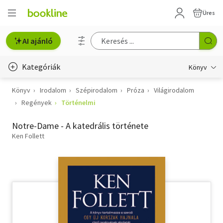
Üres
AI ajánló
Kategóriák
Könyv
Könyv
Irodalom
Szépirodalom
Próza
Világirodalom
Életmód, egészség
Regények
Történelmi
Erotika
Notre-Dame - A katedrális története
Gyermek- és ifjúsági
Ken Follett
Hobbi, szabadidő
Irodalom
Művészet
Szakkönyv