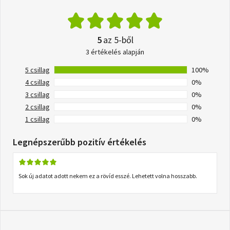
5
az 5-ből
3 értékelés alapján
5 csillag
100%
4 csillag
0%
3 csillag
0%
2 csillag
0%
1 csillag
0%
Legnépszerűbb pozitív értékelés
Sok új adatot adott nekem ez a rövíd esszé. Lehetett volna hosszabb.