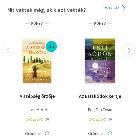
Teljes lista
Mit vettek még, akik ezt vették?
KÖNYV
KÖNYV
ÚJ
A szépség őrzője
Az Esti ködök kertje
Laura Morelli
Eng Tan Twan
Online ár:
Online ár: