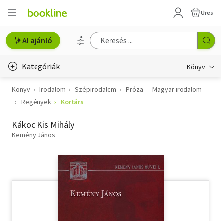
Üres
AI ajánló
Kategóriák
Könyv
Könyv
Irodalom
Szépirodalom
Próza
Magyar irodalom
Életmód, egészség
Regények
Kortárs
Erotika
Kákoc Kis Mihály
Gyermek- és ifjúsági
Kemény János
Hobbi, szabadidő
Irodalom
Művészet
Szakkönyv