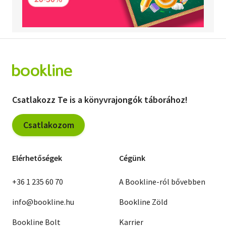
Csatlakozz Te is a könyvrajongók táborához!
Csatlakozom
Elérhetőségek
Cégünk
+36 1 235 60 70
A Bookline-ról bővebben
info@bookline.hu
Bookline Zöld
Bookline Bolt
Karrier