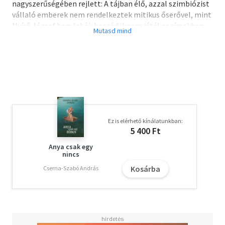
nagyszerűségében rejlett: A tájban élő, azzal szimbiózist
vállaló emberek nem rendelkeztek mitikus őserővel, mint
Nyírő József hegylakói, beszédük sem játékos rímekben
csilingel, mint Tamási Áron góbéinak, és az országos
politikában sincsen szerepük, mint a Kós Károly havasi
tisztásán, a Pojanán élőknek. Mindezeknél nehezebb volt
Kemény János feladata: az erdélyi mindennapok eposzát
fogalmazta meg.
Sas Péter
Ez is elérhető kínálatunkban:
5 400 Ft
Anya csak egy
nincs
Kosárba
Cserna-Szabó András