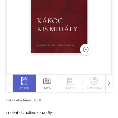
Szótár, nyelvkönyv
Tankönyv, segédkönyv
Társadalomtudomány
Természettudomány
Történelem
Vallás
Antikvár
Könyv
E-könyv
Idegen nyelvű
Hangos
Pallas Akadémia, 2010
Eredeti név: Kákoc Kis Mihály