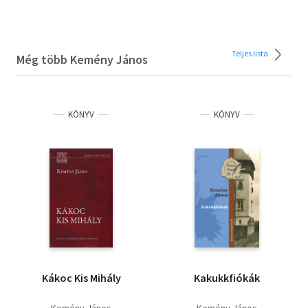
Teljes lista
Még több Kemény János
KÖNYV
KÖNYV
Kákoc Kis Mihály
Kakukkfiókák
Kemény János
Kemény János