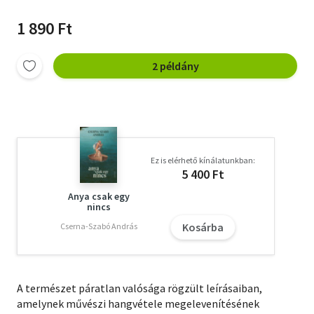
1 890 Ft
2 példány
Ez is elérhető kínálatunkban:
5 400 Ft
Anya csak egy
nincs
Kosárba
Cserna-Szabó András
A természet páratlan valósága rögzült leírásaiban,
amelynek művészi hangvétele megelevenítésének