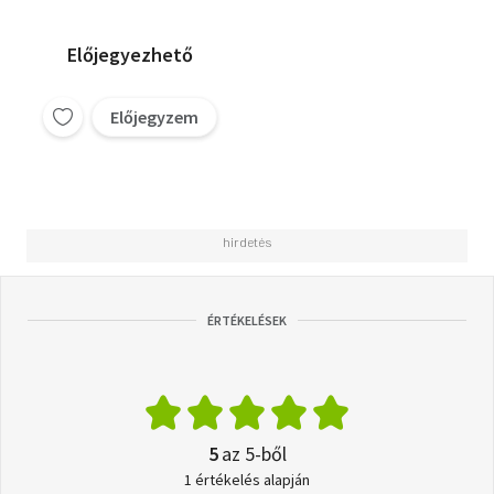
Előjegyezhető
Előjegyzem
ÉRTÉKELÉSEK
5
az 5-ből
1 értékelés alapján