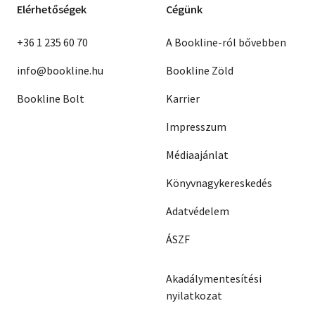
Elérhetőségek
Cégünk
+36 1 235 60 70
A Bookline-ról bővebben
info@bookline.hu
Bookline Zöld
Bookline Bolt
Karrier
Impresszum
Médiaajánlat
Könyvnagykereskedés
Adatvédelem
ÁSZF
Akadálymentesítési
nyilatkozat