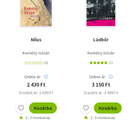
Darvasi László
Garaczi László
Esterházy Péter
Dragomán György
Karafiáth Orsolya
Grecsó Krisztián
Nílus
Lúdbőr
Kemény István
Kemény István
Online ár:
Online ár:
2 430 Ft
3 150 Ft
Eredeti ár: 2 699 Ft
Eredeti ár: 3 499 Ft
Kosárba
Kosárba
2 - 3 munkanap
2 - 3 munkanap