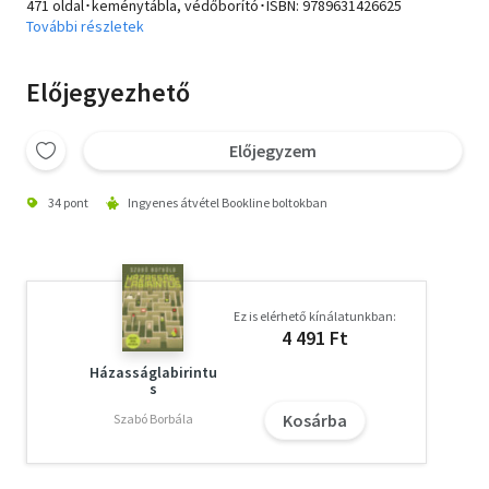
471 oldal･keménytábla, védőborító･ISBN:
9789631426625
További részletek
Előjegyezhető
Előjegyzem
34 pont
Ingyenes átvétel Bookline boltokban
Ez is elérhető kínálatunkban:
4 491 Ft
Házasságlabirintu
s
Kosárba
Szabó Borbála