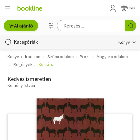
Üres
AI ajánló
Kategóriák
Könyv
Könyv
Irodalom
Szépirodalom
Próza
Magyar irodalom
Életmód, egészség
Regények
Kortárs
Erotika
Kedves ismeretlen
Gyermek- és ifjúsági
Kemény István
Hobbi, szabadidő
Irodalom
Művészet
Szakkönyv