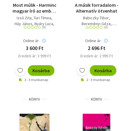
Most múlik - Harminc
A másik forradalom -
magyar író az emberi
Alternatív ötvenhat
méltóságról
Izsó Zita
Turi Tímea
Babiczky Tibor
Háy János
Nyáry Luca
Bereményi Géza
Kanjo Nada
Polcz Alaine
Berg Judit
Bödőcs Tibor
Szőcs Géza
Cserna-Szabó András
Online ár:
Online ár:
Tompa Andrea
Dragomán György
Hartay Csaba
Gerlóczy Márton
3 600 Ft
2 696 Ft
Ugron Zsolna
Háy János
Horváth Viktor
Eredeti ár: 3 999 Ft
Eredeti ár: 2 995 Ft
Lackfi János
Nádas Péter
Kemény István
Kepes András
Kiss Tibor Noé
Kosárba
Kosárba
Schein Gábor
Maros András
Simon Márton
Márton László
2 - 3 munkanap
2 - 3 munkanap
Haász János
Rainer M. János
Szabó T. Anna
Szécsi Noémi
Demény Péter
Totth Benedek
KÖNYV
KÖNYV
Nádasdy Ádám
Vámos Miklós
Kemény István
Tóth Krisztina
Kiss Tibor Noé
Parti Nagy Lajos
Rakovszky Zsuzsa