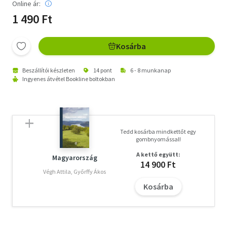
Online ár:
1 490 Ft
Kosárba
Beszállítói készleten
14 pont
6 - 8 munkanap
Ingyenes átvétel Bookline boltokban
Tedd kosárba mindkettőt egy
gombnyomással!
A kettő együtt:
Magyarország
14 900 Ft
Végh Attila, Győrffy Ákos
Kosárba