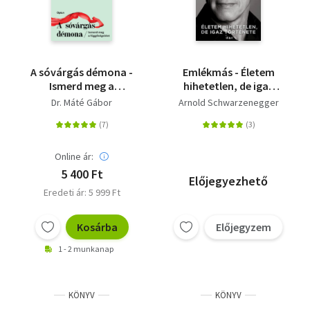
A sóvárgás démona -
Emlékmás - Életem
Ismerd meg a
hihetetlen, de igaz
függőségeidet
története
Dr. Máté Gábor
Arnold Schwarzenegger
Online ár:
5 400 Ft
Előjegyezhető
Eredeti ár: 5 999 Ft
Kosárba
Előjegyzem
1 - 2 munkanap
KÖNYV
KÖNYV