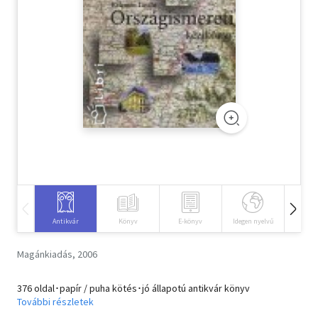
Szótár, nyelvkönyv
Tankönyv, segédkönyv
Társadalomtudomány
Természettudomány
Történelem
Vallás
Antikvár
Könyv
E-könyv
Idegen nyelvű
Hangos
Magánkiadás, 2006
376 oldal･papír / puha kötés･jó állapotú antikvár könyv
További részletek