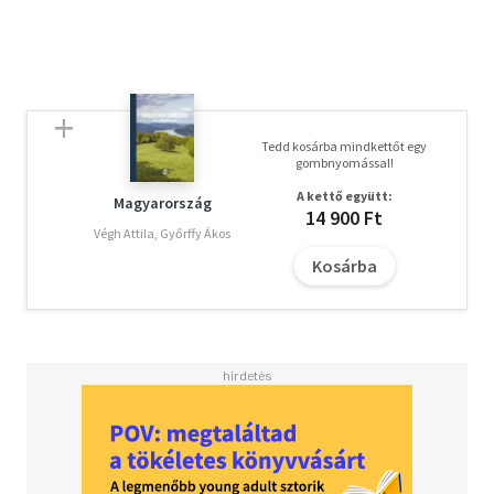
Tedd kosárba mindkettőt egy
gombnyomással!
A kettő együtt:
Magyarország
14 900 Ft
Végh Attila, Győrffy Ákos
Kosárba