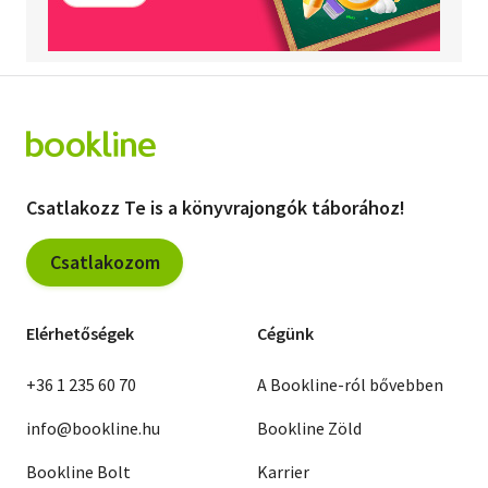
Csatlakozz Te is a könyvrajongók táborához!
Csatlakozom
Elérhetőségek
Cégünk
+36 1 235 60 70
A Bookline-ról bővebben
info@bookline.hu
Bookline Zöld
Bookline Bolt
Karrier