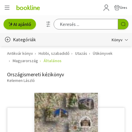
Üres
AI ajánló
Kategóriák
Könyv
Antikvár könyv
Hobbi, szabadidő
Utazás
Útikönyvek
Életmód, egészség
Magyarország
Általános
Erotika
Országismereti kézikönyv
Gyermek- és ifjúsági
Kelemen László
Hobbi, szabadidő
Irodalom
Művészet
Szakkönyv