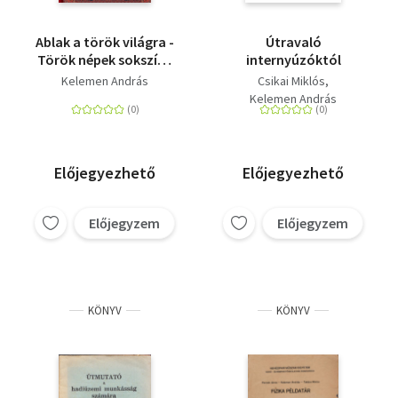
Ablak a török világra -
Útravaló
Török népek sokszínű
internyúzóktól
világa
Kelemen András
Csikai Miklós
Kelemen András
Előjegyezhető
Előjegyezhető
Előjegyzem
Előjegyzem
KÖNYV
KÖNYV