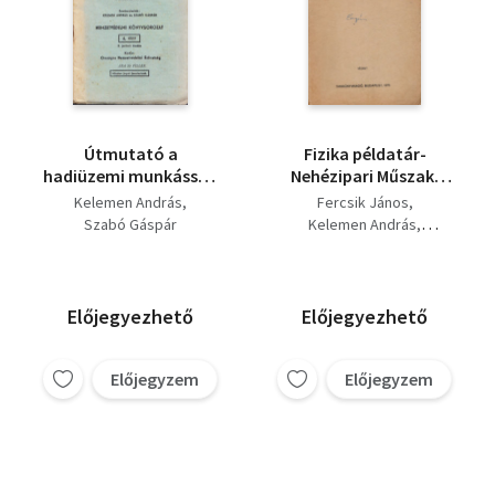
Útmutató a
Fizika példatár-
hadiüzemi munkásság
Nehézipari Műszaki
számára
Egyetem Kohó- és
Kelemen András
Fercsik János
(Nemzetvédelmi
Fémipari Főiskolai Kar
Szabó Gáspár
Kelemen András
könyvsorozat 4. szám)
Dunaújváros
Takács Miklós
Előjegyezhető
Előjegyezhető
Előjegyzem
Előjegyzem