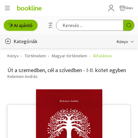
Üres
AI ajánló
Kategóriák
Könyv
Könyv
Történelem
Magyar történelem
Általános
Életmód, egészség
Út a szemedben, cél a szívedben - I-II. kötet egyben
Erotika
Kelemen András
Gyermek- és ifjúsági
Hobbi, szabadidő
Irodalom
Művészet
Szakkönyv