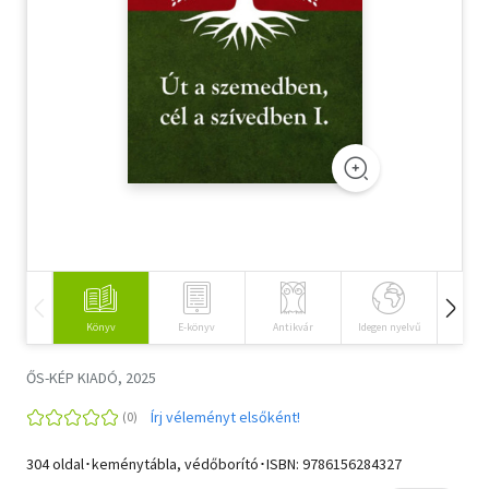
Szótár, nyelvkönyv
Tankönyv, segédkönyv
Társadalomtudomány
Természettudomány
Történelem
Vallás
Könyv
E-könyv
Antikvár
Idegen nyelvű
Hangos
ŐS-KÉP KIADÓ, 2025
Írj véleményt elsőként!
304 oldal･keménytábla, védőborító･ISBN:
9786156284327