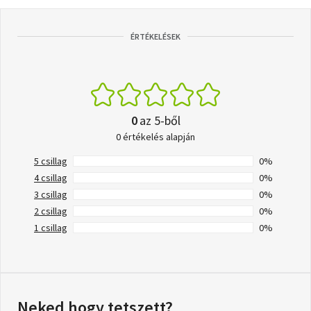
ÉRTÉKELÉSEK
0
az 5-ből
0 értékelés alapján
5 csillag
0%
4 csillag
0%
3 csillag
0%
2 csillag
0%
1 csillag
0%
Neked hogy tetszett?