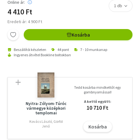
Online ár:
4 410 Ft
Eredeti ár: 4 900 Ft
Kosárba
Beszállítói készleten
44 pont
7 - 10 munkanap
Ingyenes átvétel Bookline boltokban
Tedd kosárba mindkettőt egy
gombnyomással!
A kettő együtt:
Nyitra-Zólyom-Túróc
10 710 Ft
vármegye középkori
templomai
Kovács László, Görföl
Kosárba
Jenő