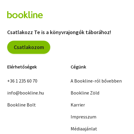
Csatlakozz Te is a könyvrajongók táborához!
Csatlakozom
Elérhetőségek
Cégünk
+36 1 235 60 70
A Bookline-ról bővebben
info@bookline.hu
Bookline Zöld
Bookline Bolt
Karrier
Impresszum
Médiaajánlat