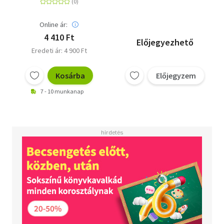
könyvsorozat 4. szám)
Online ár:
4 410 Ft
Előjegyezhető
Eredeti ár: 4 900 Ft
Kosárba
Előjegyzem
7 - 10 munkanap