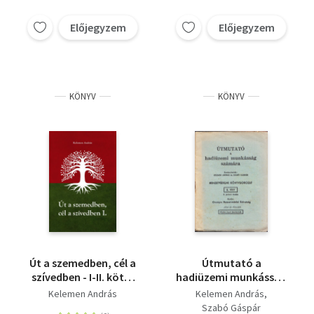
Előjegyzem
Előjegyzem
KÖNYV
KÖNYV
Út a szemedben, cél a
Útmutató a
szívedben - I-II. kötet
hadiüzemi munkásság
egyben
számára
Kelemen András
Kelemen András
(Nemzetvédelmi
Szabó Gáspár