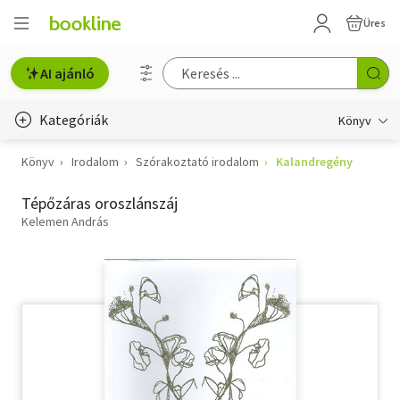
Üres
AI ajánló
Kategóriák
Könyv
Könyv
Irodalom
Szórakoztató irodalom
Kalandregény
Életmód, egészség
Tépőzáras oroszlánszáj
Erotika
Kelemen András
Gyermek- és ifjúsági
Hobbi, szabadidő
Irodalom
Művészet
Szakkönyv