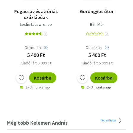
Pugacsov és az óriás
Göröngyös úton
százlábúak
Leslie L. Lawrence
Bán Mór
Online ár:
Online ár:
5 400 Ft
5 400 Ft
Kiadói ár: 5 999 Ft
Kiadói ár: 5 999 Ft
Kosárba
Kosárba
2 - 3 munkanap
2 - 3 munkanap
Teljes lista
Még több Kelemen András