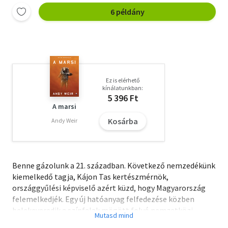
6 példány
Ez is elérhető
kínálatunkban:
5 396 Ft
A marsi
Kosárba
Andy Weir
Benne gázolunk a 21. században. Következő nemzedékünk
kiemelkedő tagja, Kájon Tas kertészmérnök,
országgyűlési képviselő azért küzd, hogy Magyarország
felemelkedjék. Egy új hatóanyag felfedezése közben
belekeveredik a színfalak mögött folyó nemzetközi
hatalmi harcba.