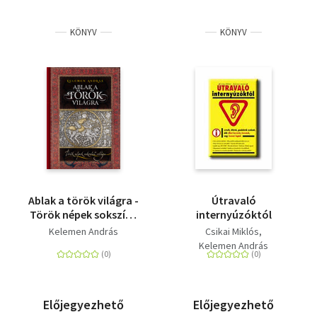
KÖNYV
KÖNYV
Ablak a török világra -
Útravaló
Török népek sokszínű
internyúzóktól
világa
Kelemen András
Csikai Miklós
Kelemen András
Előjegyezhető
Előjegyezhető