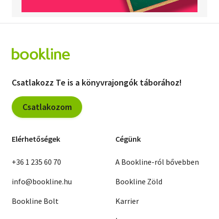
Csatlakozz Te is a könyvrajongók táborához!
Csatlakozom
Elérhetőségek
Cégünk
+36 1 235 60 70
A Bookline-ról bővebben
info@bookline.hu
Bookline Zöld
Bookline Bolt
Karrier