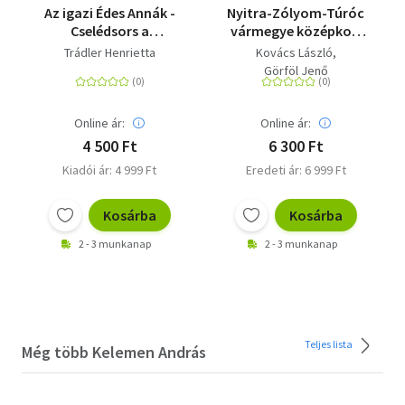
Az igazi Édes Annák -
Nyitra-Zólyom-Túróc
Cselédsors a
vármegye középkori
fővárosban
templomai
Trádler Henrietta
Kovács László
Görföl Jenő
Online ár:
Online ár:
4 500 Ft
6 300 Ft
Kiadói ár: 4 999 Ft
Eredeti ár: 6 999 Ft
Kosárba
Kosárba
2 - 3 munkanap
2 - 3 munkanap
Teljes lista
Még több Kelemen András