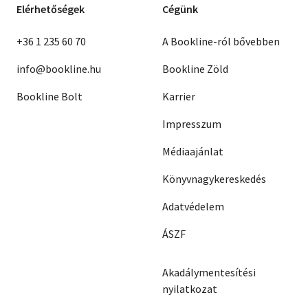
Elérhetőségek
Cégünk
+36 1 235 60 70
A Bookline-ról bővebben
info@bookline.hu
Bookline Zöld
Bookline Bolt
Karrier
Impresszum
Médiaajánlat
Könyvnagykereskedés
Adatvédelem
ÁSZF
Akadálymentesítési
nyilatkozat