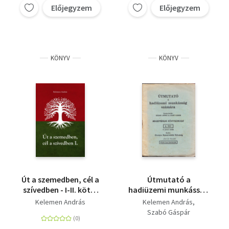
Előjegyzem
Előjegyzem
KÖNYV
KÖNYV
Út a szemedben, cél a
Útmutató a
szívedben - I-II. kötet
hadiüzemi munkásság
egyben
számára
Kelemen András
Kelemen András
(Nemzetvédelmi
Szabó Gáspár
könyvsorozat 4. szám)