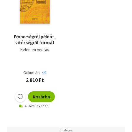
Emberségről példát,
vitézségről formát
Kelemen András
Online ár:
2 810 Ft
Kosárba
4 - 6 munkanap