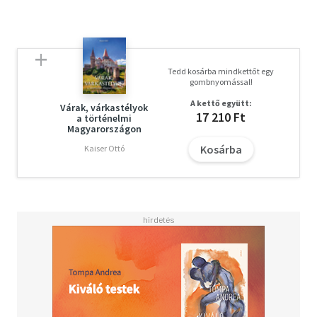
Tedd kosárba mindkettőt egy
gombnyomással!
A kettő együtt:
Várak, várkastélyok
17 210 Ft
a történelmi
Magyarországon
Kosárba
Kaiser Ottó