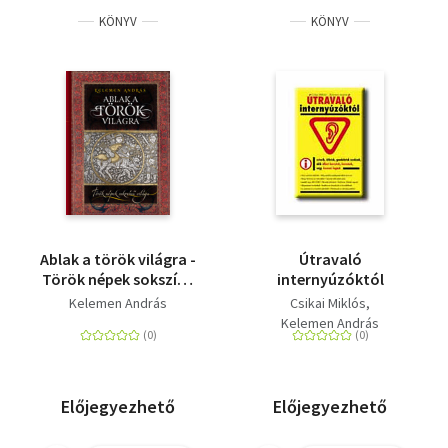
KÖNYV
KÖNYV
Ablak a török világra -
Útravaló
Török népek sokszínű
internyúzóktól
világa
Kelemen András
Csikai Miklós
Kelemen András
Előjegyezhető
Előjegyezhető