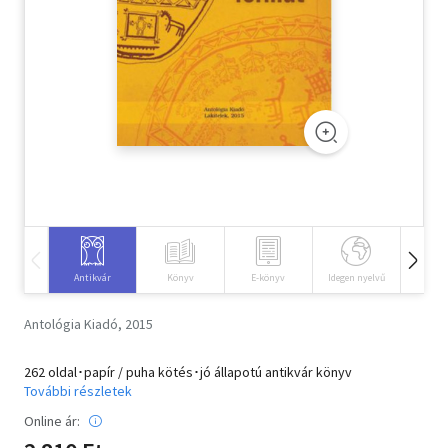
Szótár, nyelvkönyv
Tankönyv, segédkönyv
Társadalomtudomány
Természettudomány
Történelem
Vallás
Antikvár
Könyv
E-könyv
Idegen nyelvű
Hangos
Antológia Kiadó, 2015
262 oldal･papír / puha kötés･jó állapotú antikvár könyv
További részletek
Online ár: