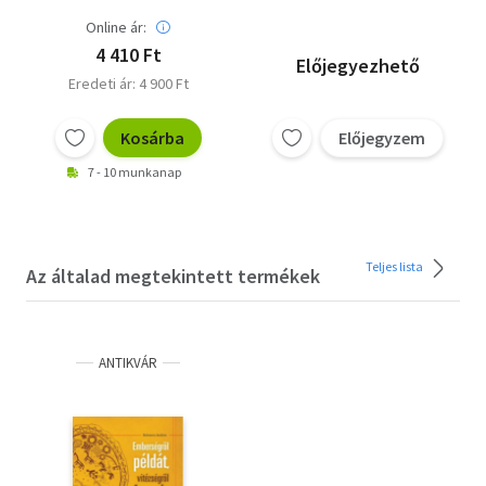
Online ár:
4 410 Ft
Előjegyezhető
Eredeti ár: 4 900 Ft
Kosárba
Előjegyzem
7 - 10 munkanap
Teljes lista
Az általad megtekintett termékek
ANTIKVÁR