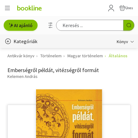
Üres
AI ajánló
Kategóriák
Könyv
Antikvár könyv
Történelem
Magyar történelem
Általános
Életmód, egészség
Emberségről példát, vitézségről formát
Erotika
Kelemen András
Gyermek- és ifjúsági
Hobbi, szabadidő
Irodalom
Művészet
Szakkönyv