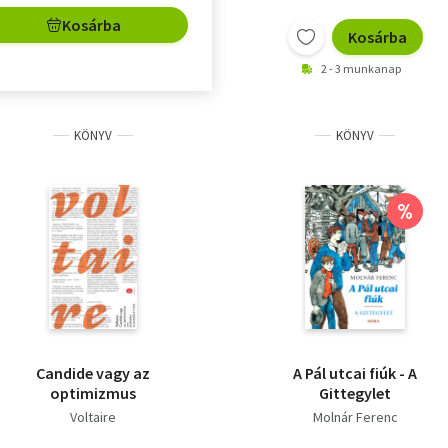
Kosárba
Kosárba
2 - 3 munkanap
KÖNYV
KÖNYV
%
Candide vagy az
A Pál utcai fiúk - A
optimizmus
Gittegylet
Voltaire
Molnár Ferenc