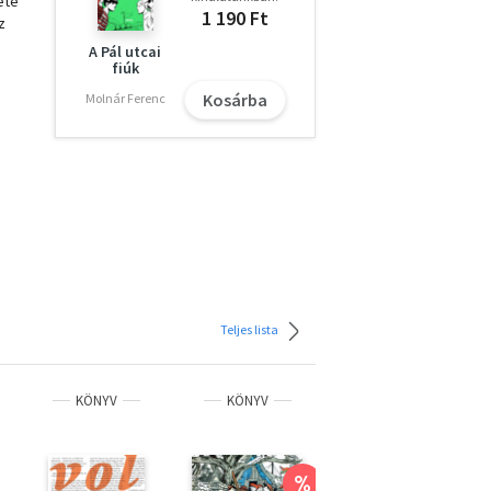
ete
1 190 Ft
z
A Pál utcai
fiúk
Kosárba
Molnár Ferenc
Teljes lista
KÖNYV
KÖNYV
KÖNYV
%