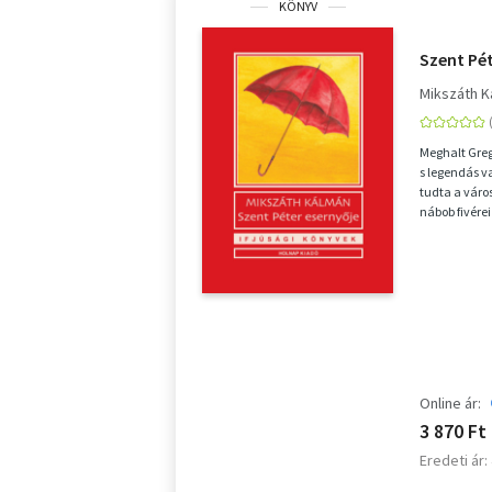
KÖNYV
Szent Pét
Mikszáth 
Meghalt Greg
s legendás v
tudta a város
nábob fivérei
Online ár:
3 870 Ft
Eredeti ár: