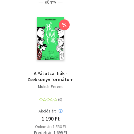
KÖNYV
%
A Pál utcai fiúk -
Zsebkönyv formátum
Molnár Ferenc
Akciós ár:
1 190 Ft
Online ár: 1 530 Ft
Eredeti ár: 1 699 Ft