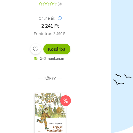
Online ár:
2 241 Ft
Eredeti ár: 2 490 Ft
Kosárba
2 - 3 munkanap
KÖNYV
%