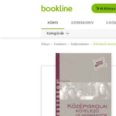
AI Könyv
KÖNYV
GYEREKKÖNYV
E-KÖN
Kategóriák
Könyv
Irodalom
Szépirodalom
Kötelező olvas