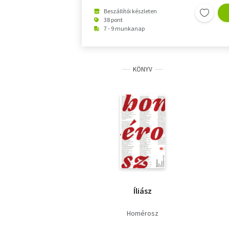
Beszállítói készleten
38 pont
7 - 9 munkanap
KÖNYV
Íliász
Homérosz