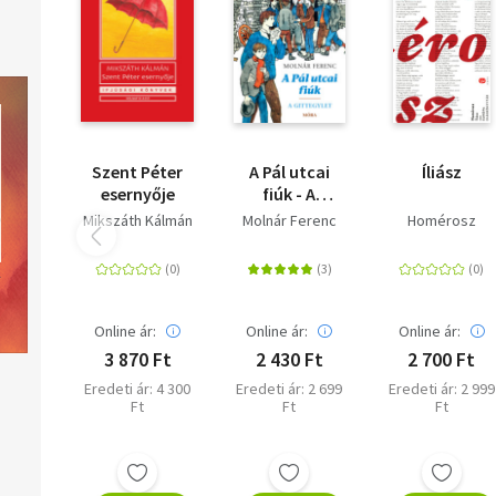
Szent Péter
A Pál utcai
Íliász
esernyője
fiúk - A
Gittegylet -
Mikszáth Kálmán
Molnár Ferenc
Homérosz
puha kötés
Online ár:
Online ár:
Online ár:
3 870 Ft
2 430 Ft
2 700 Ft
Eredeti ár: 4 300
Eredeti ár: 2 699
Eredeti ár: 2 999
Ft
Ft
Ft