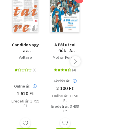
Candide vagy
A Pál utcai
Kinizsi Pál
az
fiúk - A
optimizmus
Gittegylet
Voltaire
Molnár Ferenc
Tatay Sándor
Akciós ár:
Online ár:
Online ár:
2 100 Ft
1 620 Ft
2 241 Ft
Online ár: 3 150
Ft
Eredeti ár: 1 799
Eredeti ár: 2 490
Ft
Ft
Eredeti ár: 3 499
Ft