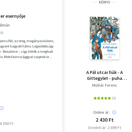
KÖNYV
er esernyője
Kálmán
orics Pál, az öreg, magányos különc,
agyont hagyott hátra. Legalábbis így
 - Beszterve -, s így hitték a meghalt
 is. Mohó kincsvággyal csaptak le ...
A Pál utcai fiúk - A
Gittegylet - puha
kötés
Molnár Ferenc
Online ár:
2 430 Ft
 4 300 Ft
Eredeti ár: 2 699 Ft