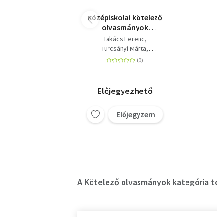
Középiskolai kötelező
olvasmányok
elemzése
Takács Ferenc
Turcsányi Márta
Osztovics Szabolcs
Kelecsényi László Zoltán
Előjegyezhető
Előjegyzem
A Kötelező olvasmányok kategória to