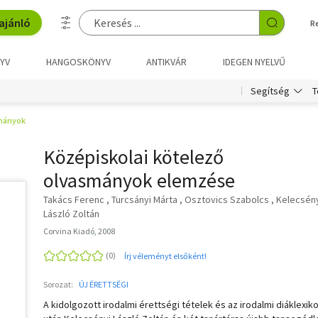
ajánló
R
YV
HANGOSKÖNYV
ANTIKVÁR
IDEGEN NYELVŰ
T
Segítség
mányok
Középiskolai kötelező
olvasmányok elemzése
Takács Ferenc
Turcsányi Márta
Osztovics Szabolcs
Kelecsén
László Zoltán
Corvina Kiadó, 2008
Írj véleményt elsőként!
Sorozat:
ÚJ ÉRETTSÉGI
A kidolgozott irodalmi érettségi tételek és az irodalmi diáklexik