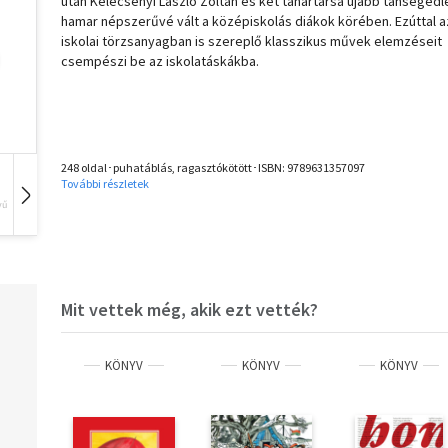
után Kelecsényi László Zoltán és két tanártársa újabb tansegédl
hamar népszerűvé vált a középiskolás diákok körében. Ezúttal a
iskolai törzsanyagban is szereplő klasszikus művek elemzéseit
csempészi be az iskolatáskákba.
248 oldal･puhatáblás, ragasztókötött･ISBN:
9789631357097
További részletek
vű
Hangoskönyv
Film
Zene
Mit vettek még, akik ezt vették?
KÖNYV
KÖNYV
KÖNYV