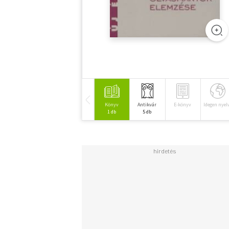
Könyv
Antikvár
E-könyv
Idegen nyel
1 db
5 db