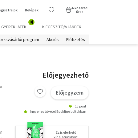
A kosarad
egisztrálok
Belépek
üres
új
GYEREKJÁTÉK
KIEGÉSZÍTŐ/AJÁNDÉK
örzsvásárlói program
Akciók
Előfizetés
Előjegyezhető
yi
Előjegyzem
13 pont
Ingyenes átvétel Bookline boltokban
on
Ez is elérhető
kínálatunkban: