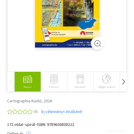
Szótár, nyelvkönyv
Tankönyv, segédkönyv
Társadalomtudomány
Természettudomány
Történelem
Vallás
Könyv
E-könyv
Antikvár
Idegen nyelvű
Hangos
Cartographia Kiadó, 2026
Írj véleményt elsőként!
172 oldal･spirál･ISBN:
9789636800222
Online ár: