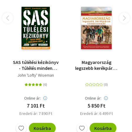
SAS túlélési kézikönyv
Magyarország
- Túlélés minden
legszebb kerékpáros
körülmények között
túraútvonalai -
John 'Lofty' Wiseman
Túrázók nagykönyve
Online ár:
Online ár:
7 101 Ft
5 850 Ft
Eredeti ár: 7 890 Ft
Eredeti ár: 6 499 Ft
Kosárba
Kosárba