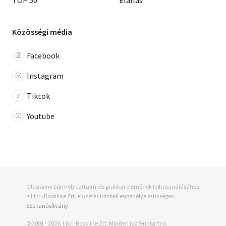
TOP 50
Elállás
Közösségi média
Facebook
Instagram
Tiktok
Youtube
Oldalaink bármely tartalmi és grafikai elemének felhasználásához
a Libri-Bookline Zrt. előzetes írásbeli engedélye szükséges.
SSL tanúsítvány
© 2001 - 2026, Libri-Bookline Zrt. Minden jog fenntartva.