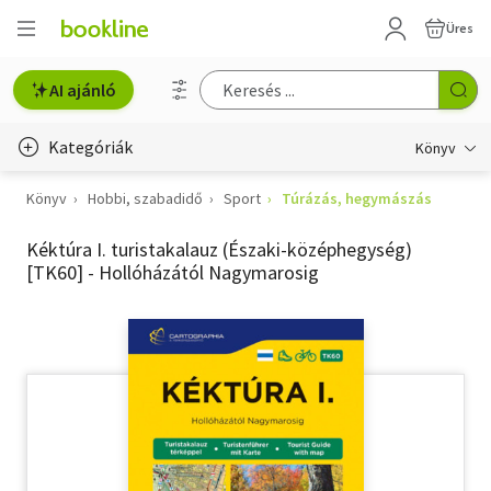
Üres
AI ajánló
Kategóriák
Könyv
Könyv
Hobbi, szabadidő
Sport
Túrázás, hegymászás
Életmód, egészség
Kéktúra I. turistakalauz (Északi-középhegység)
Erotika
[TK60] - Hollóházától Nagymarosig
Gyermek- és ifjúsági
Hobbi, szabadidő
Irodalom
Művészet
Szakkönyv