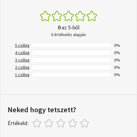
0
az 5-ből
0 értékelés alapján
5 csillag
0%
4 csillag
0%
3 csillag
0%
2 csillag
0%
1 csillag
0%
Neked hogy tetszett?
Értékeld: