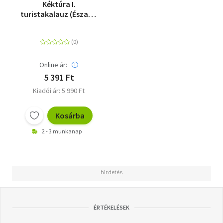
Kéktúra I.
turistakalauz (Északi-
középhegység) [TK60]
- Hollóházától
Nagymarosig
Online ár:
5 391 Ft
Kiadói ár: 5 990 Ft
Kosárba
2 - 3 munkanap
ÉRTÉKELÉSEK