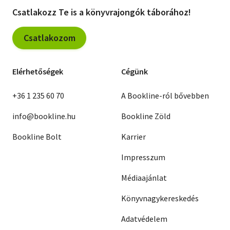
Csatlakozz Te is a könyvrajongók táborához!
Csatlakozom
Elérhetőségek
Cégünk
+36 1 235 60 70
A Bookline-ról bővebben
info@bookline.hu
Bookline Zöld
Bookline Bolt
Karrier
Impresszum
Médiaajánlat
Könyvnagykereskedés
Adatvédelem