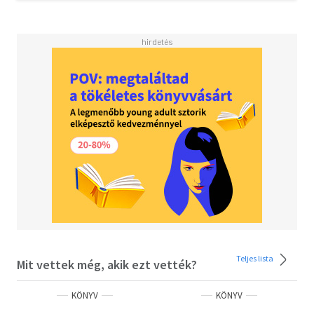
Változások az előző kiadáshoz képest:
A kapcsolódó turistaút-hálózat módosítása
Az alaptérkép nagy mértékű frissítése (növényzet,
tömegközlekedés, látnivalók)
A térképi változások átvezetése a túraleírásban
A fényképes településismertetők aktualizálása
Az atlasz könnyen lapozható, nem foglal el nagy helyet,
és emiatt jól kezelhető Az áttekintő térkép segítségével a
túra szakaszolása előzetesen is megtervezhető.
3 nyelvű jelmagyarázat
Teljes lista
Mit vettek még, akik ezt vették?
KÖNYV
KÖNYV