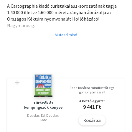
A Cartographia kiadó turistakalauz-sorozatának tagja
1:40 000 illetve 1:60 000 méretarányban ábrázolja az
Országos Kéktúra nyomvonalát Hollóházától
Nagymarosig.
Tartalom:
turistautak, túraleírás
az érintett települések fényképes bemutatása
látnivalóknemzeti parkok, védett területek, világörökségi
helyszínek, természeti
épített látnivalók (vár, várrom, kastély, templom,
monostor, kilátó)
Tedd kosárba mindkettőt egy
részletes áttekintő térkép a Kéktúra nyomvonaláról a
gombnyomással!
turisztikai szolgáltatók fényképes ismertetői
A kettő együtt:
Túrázók és
9 441 Ft
kempingezők könyve
Az új kiadású turistakalauzban aktualizálásra kerültek a
Kéktúra nyomvonalának változásai, az ezekhez
Douglas, Ed, Douglas,
Kosárba
Kate
kapcsolódó egyéb jelzések módosulásai, valamint a
túraleírások. Az alaptérkép jelentős frissítésen esett át.