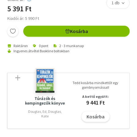
5 391 Ft
Kiadói ár: 5 990 Ft
Kosárba
Raktáron
0 pont
2 - 3 munkanap
Ingyenes átvétel Bookline boltokban
Tedd kosárba mindkettőt egy
gombnyomással!
A kettő együtt:
Túrázók és
9 441 Ft
kempingezők könyve
Douglas, Ed, Douglas,
Kosárba
Kate