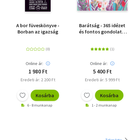
A bor füveskönyve -
Barátság - 365 idézet
Borban az igazság
és fontos gondolat a
barátságról
Online ár:
Online ár:
1 980 Ft
5 400 Ft
Eredeti ár: 2 200 Ft
Eredeti ár: 5 999 Ft
Kosárba
Kosárba
6 - 8 munkanap
1 - 2 munkanap
Teljes lista