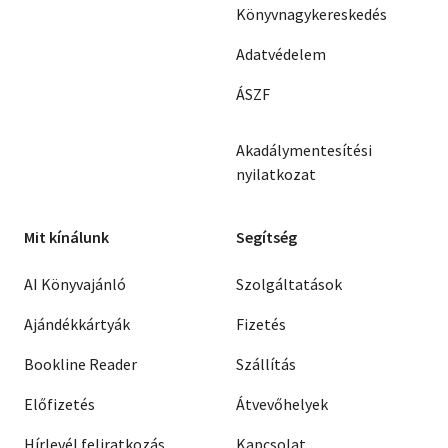
Könyvnagykereskedés
Adatvédelem
ÁSZF
Akadálymentesítési
nyilatkozat
Mit kínálunk
Segítség
AI Könyvajánló
Szolgáltatások
Ajándékkártyák
Fizetés
Bookline Reader
Szállítás
Előfizetés
Átvevőhelyek
Hírlevél feliratkozás
Kapcsolat