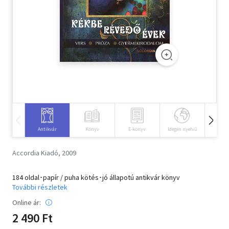
Szótár, nyelvkönyv
Tankönyv, segédkönyv
Társadalomtudomány
Természettudomány
Történelem
Vallás
Antikvár
Könyv
E-könyv
Idegen nyelvű
Hangos
Accordia Kiadó, 2009
184 oldal･papír / puha kötés･jó állapotú antikvár könyv
További részletek
Online ár:
2 490 Ft