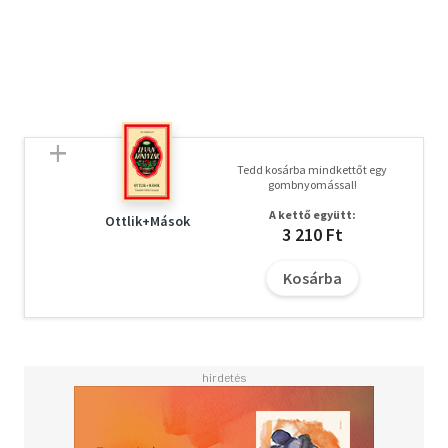
Tedd kosárba mindkettőt egy
gombnyomással!
A kettő együtt:
Ottlik+Mások
3 210 Ft
Kosárba