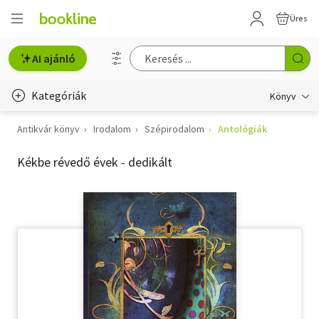
Üres
AI ajánló
Kategóriák
Könyv
Antikvár könyv
Irodalom
Szépirodalom
Antológiák
Életmód, egészség
Kékbe révedő évek - dedikált
Erotika
Gyermek- és ifjúsági
Hobbi, szabadidő
Irodalom
Művészet
Szakkönyv