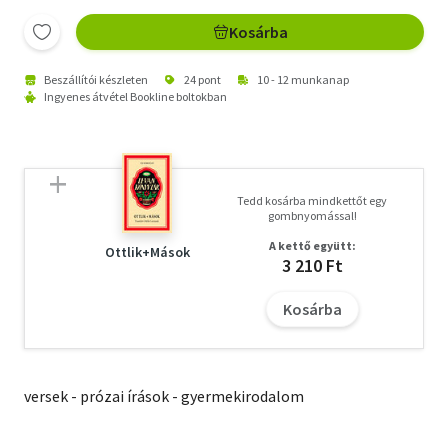
Kosárba
Beszállítói készleten
24 pont
10 - 12 munkanap
Ingyenes átvétel Bookline boltokban
Tedd kosárba mindkettőt egy
gombnyomással!
A kettő együtt:
Ottlik+Mások
3 210 Ft
Kosárba
versek - prózai írások - gyermekirodalom