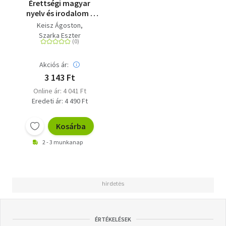
Érettségi magyar
nyelv és irodalom -
Feladatsorok a
Keisz Ágoston
középszintű írásbeli
Szarka Eszter
vizsgára - 2024-től
érvényes érettségi
szerint
Akciós ár:
3 143 Ft
Online ár: 4 041 Ft
Eredeti ár: 4 490 Ft
Kosárba
2 - 3 munkanap
ÉRTÉKELÉSEK