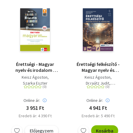
Érettségi - Magyar
Érettségi felkészítő -
nyelv és irodalom -
Magyar nyelv és
Feladatsorok a
irodalom közép- és
Keisz Ágoston
Keisz Ágoston
középszintű írásbeli
emelt szint
Szarka Eszter
Dr.raátz Judit
vizsgára - A 2024-től
Antalné dr. Szabó Ágnes
érvényes középszintű
érettséginek
Online ár:
Online ár:
megfelelő
3 951 Ft
4 941 Ft
feladatsorok
Eredeti ár: 4 390 Ft
Eredeti ár: 5 490 Ft
Előjegyzem
Kosárba