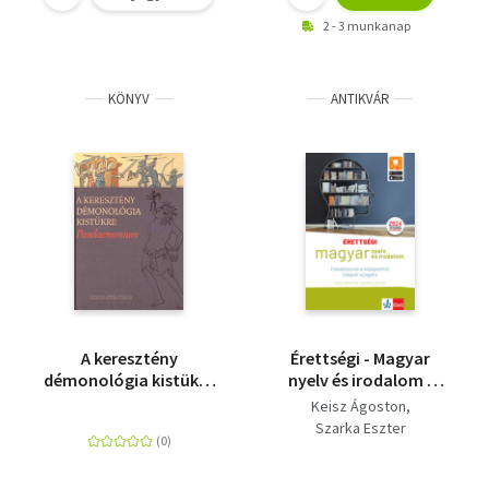
2 - 3 munkanap
KÖNYV
ANTIKVÁR
A keresztény
Érettségi - Magyar
démonológia kistükre
nyelv és irodalom -
- Pandaemonium
Feladatsorok a
Keisz Ágoston
középszintű írásbeli
Szarka Eszter
vizsgára