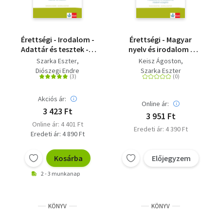
Érettségi - Irodalom -
Érettségi - Magyar
Adattár és tesztek - A
nyelv és irodalom -
2024-től érvényes
Feladatsorok a
Szarka Eszter
Keisz Ágoston
érettségire felkészítő
középszintű írásbeli
Diószegi Endre
Szarka Eszter
adattár, mely az új
vizsgára - A 2024-től
típusú tesztsorokat is
érvényes középszintű
tartalmazza
érettséginek
Akciós ár:
Online ár:
megfelelő
3 423 Ft
3 951 Ft
feladatsorok
Online ár: 4 401 Ft
Eredeti ár: 4 390 Ft
Eredeti ár: 4 890 Ft
Kosárba
Előjegyzem
2 - 3 munkanap
KÖNYV
KÖNYV