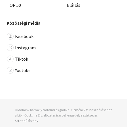
TOP 50
Elállás
Közösségi média
Facebook
Instagram
Tiktok
Youtube
Oldalaink bármely tartalmi és grafikai elemének felhasználásához
a Libri-Bookline Zrt. előzetes írásbeli engedélye szükséges.
SSL tanúsítvány