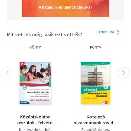
Teljes lista
Mit vettek még, akik ezt vették?
KÖNYV
KÖNYV
Középiskolába
Kötelező
készülök - felvételi
olvasmányok röviden
felkészítő - Magyar
felsősöknek - 5-8.
Kertész Józsefné
Szabó M. Ágnes