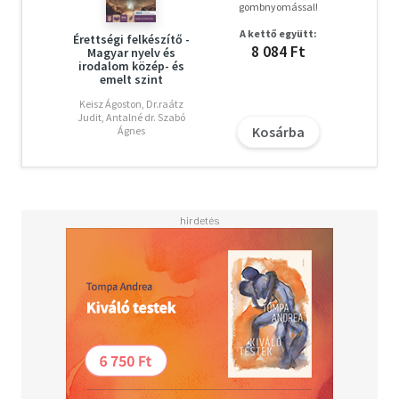
Minden, ami a sikeres felkészüléshez kell!
gombnyomással!
A kettő együtt:
Érettségi felkészítő -
8 084 Ft
Magyar nyelv és
irodalom közép- és
emelt szint
Keisz Ágoston, Dr.raátz
Judit, Antalné dr. Szabó
Kosárba
Ágnes