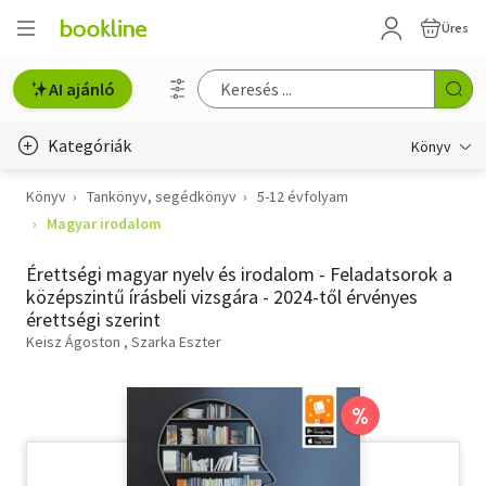
Üres
AI ajánló
Kategóriák
Könyv
Könyv
Tankönyv, segédkönyv
5-12 évfolyam
Életmód, egészség
Magyar irodalom
Erotika
Érettségi magyar nyelv és irodalom - Feladatsorok a
Gyermek- és ifjúsági
középszintű írásbeli vizsgára - 2024-től érvényes
érettségi szerint
Hobbi, szabadidő
Keisz Ágoston
Szarka Eszter
Irodalom
%
Művészet
Szakkönyv