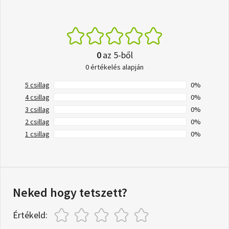
0
az 5-ből
0 értékelés alapján
5 csillag
0%
4 csillag
0%
3 csillag
0%
2 csillag
0%
1 csillag
0%
Neked hogy tetszett?
Értékeld: