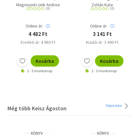
nyelv és irodalom -
osztályosoknak
Magonynéczink Andrea
Zoltán Kata
Elmélet, gyakorlat,
mintafeladatsorok 7-
8. évfolyam - MS-
Online ár:
Online ár:
2385U
4 482 Ft
3 141 Ft
Eredeti ár: 4 980 Ft
Kiadói ár: 3 490 Ft
Kosárba
Kosárba
2 - 3 munkanap
2 - 3 munkanap
Teljes lista
Még több Keisz Ágoston
KÖNYV
KÖNYV