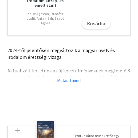
irodalom közép- és
emelt szint
Keisz Ágoston, Dr.raátz
Judit, Antalné dr. Szabó
Kosárba
Ágnes
2024-től jelentősen megváltozik a magyar nyelv és
irodalom érettségi vizsga.
Aktualizált kötetünk az új követelményeknek megfelelő 8
teljes mintafeladatsort tartalmaz, valamint további 4
irodalmi feladatlapot, amelyeket szerzőink az új
vizsgaelőírásoknak megfelelően állították össze.
A feladatsorok megoldása és a javítási útmutató
megtalálható a honlapunkon (a További információk és
letölthető anyagok között), valamint az ingyenesen
letölthető Raabe Klett alkalmazásunkban.
Tedd kosárba mindkettőt egy