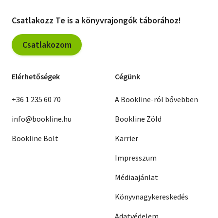
Csatlakozz Te is a könyvrajongók táborához!
Csatlakozom
Elérhetőségek
Cégünk
+36 1 235 60 70
A Bookline-ról bővebben
info@bookline.hu
Bookline Zöld
Bookline Bolt
Karrier
Impresszum
Médiaajánlat
Könyvnagykereskedés
Adatvédelem