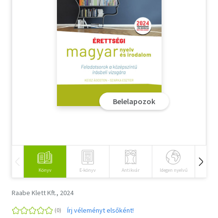
Szótár, nyelvkönyv
Tankönyv, segédkönyv
Társadalomtudomány
Természettudomány
Belelapozok
Történelem
Vallás
Könyv
E-könyv
Antikvár
Idegen nyelvű
Hangos
Raabe Klett Kft., 2024
Írj véleményt elsőként!