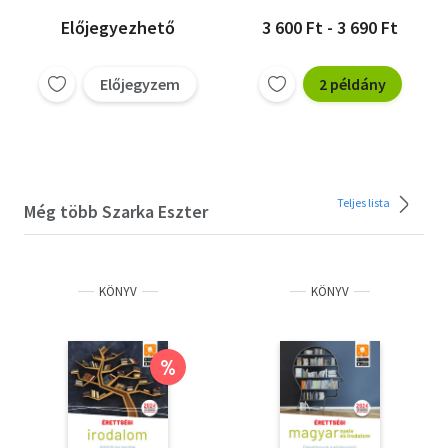
Előjegyezhető
3 600 Ft - 3 690 Ft
Előjegyzem
2 példány
Teljes lista
Még több Szarka Eszter
KÖNYV
KÖNYV
%