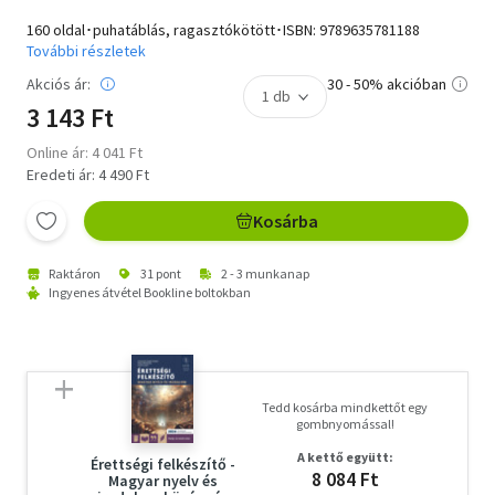
160 oldal･puhatáblás, ragasztókötött･ISBN:
9789635781188
További részletek
Akciós ár:
30 - 50% akcióban
3 143 Ft
Online ár: 4 041 Ft
Eredeti ár: 4 490 Ft
Kosárba
Raktáron
31 pont
2 - 3 munkanap
Ingyenes átvétel Bookline boltokban
Tedd kosárba mindkettőt egy
gombnyomással!
A kettő együtt:
Érettségi felkészítő -
8 084 Ft
Magyar nyelv és