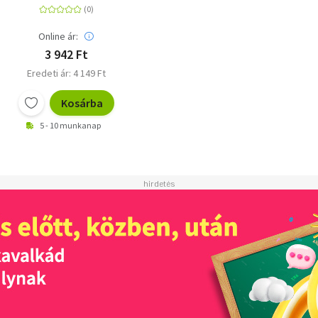
Online ár:
3 942 Ft
Eredeti ár: 4 149 Ft
Kosárba
5 - 10 munkanap