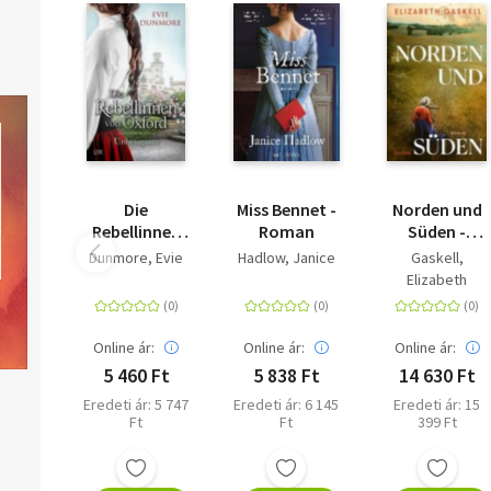
Die
Miss Bennet -
Norden und
Rebellinnen
Roman
Süden -
von Oxford -
Roman.
Dunmore, Evie
Hadlow, Janice
Gaskell,
Unbeugsam
Reclams
Elizabeth
Klassikerinne
- Ein großer
Roman über
Online ár:
Online ár:
Online ár:
Liebe und
5 460 Ft
5 838 Ft
14 630 Ft
Gerechtigkeit
Eredeti ár: 5 747
Eredeti ár: 6 145
Eredeti ár: 15
Ft
Ft
399 Ft