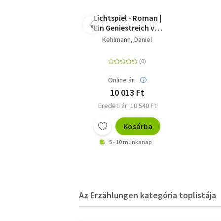
Lichtspiel - Roman |
"Ein Geniestreich von
einem Roman, ein
Kehlmann, Daniel
Buch, das bleiben
wird." ARD Druckfrisch
Online ár:
10 013 Ft
Eredeti ár: 10 540 Ft
Kosárba
5 - 10 munkanap
Az Erzählungen kategória toplistája