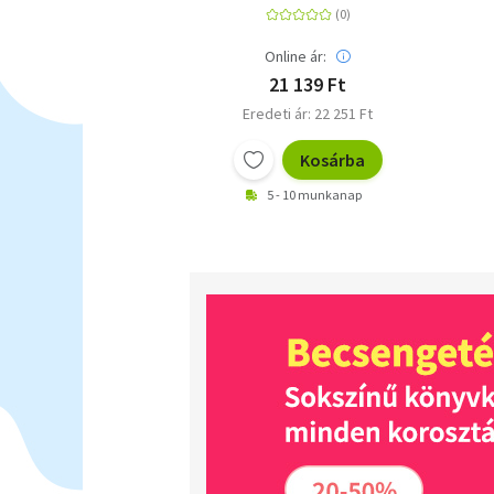
Online ár:
21 139 Ft
Eredeti ár: 22 251 Ft
Kosárba
5 - 10 munkanap