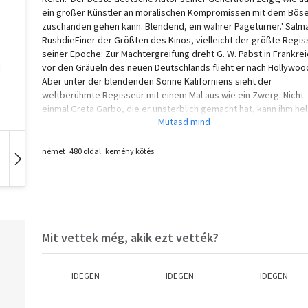
ein großer Künstler an moralischen Kompromissen mit dem Bös
zuschanden gehen kann. Blendend, ein wahrer Pageturner.' Salm
RushdieEiner der Größten des Kinos, vielleicht der größte Regis
seiner Epoche: Zur Machtergreifung dreht G. W. Pabst in Frankrei
vor den Gräueln des neuen Deutschlands flieht er nach Hollywoo
Aber unter der blendenden Sonne Kaliforniens sieht der
weltberühmte Regisseur mit einem Mal aus wie ein Zwerg. Nicht
einmal Greta Garbo, die er unsterblich gemacht hat, kann ihm hel
Und so findet Pabst sich, fast wie ohne eigenes Zutun, in seiner
Heimat Österreich wieder, die nun Ostmark heißt. Die barbarisch
Natur des Regimes spürt die heimgekehrte Familie mit aller
német･480 oldal･kemény kötés
Deutlichkeit. Doch der Propagandaminister in Berlin will das
Hangoskönyv
Film
Zene
Filmgenie haben, er kennt keinen Widerspruch, und er verspricht
viel. Während Pabst noch glaubt, dass er dem Werben widersteh
dass er sich keiner Diktatur als der der Kunst fügen wird, ist er 
den ersten Schritt in die rettungslose Verstrickung gegangen.
Mit vettek még, akik ezt vették?
IDEGEN
IDEGEN
IDEGEN