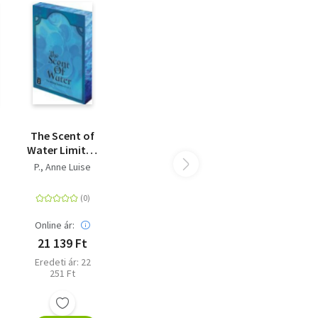
The Scent of
Water Limited
Editon (The
P., Anne Luise
Wrong
n
Scents:
Roman 3)
Online ár:
21 139 Ft
Eredeti ár: 22
251 Ft