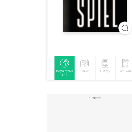
Idegen nyelvű
Könyv
E-könyv
Antikvár
1 db