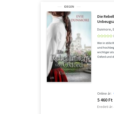
IDEGEN
Die Rebel
Unbeugs
Dunmore, 
Wer in stille 
und hochbega
wichtiger als
Oxford und 
sehnt si...
Online ár:
5 460 Ft
Eredeti ár: