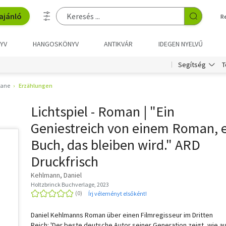
ajánló
R
YV
HANGOSKÖNYV
ANTIKVÁR
IDEGEN NYELVŰ
T
Segítség
ane
Erzählungen
Lichtspiel - Roman | "Ein
Geniestreich von einem Roman, 
Buch, das bleiben wird." ARD
Druckfrisch
Kehlmann, Daniel
Holtzbrinck Buchverlage, 2023
Írj véleményt elsőként!
Daniel Kehlmanns Roman über einen Filmregisseur im Dritten
Reich: 'Der beste deutsche Autor seiner Generation zeigt, wie a