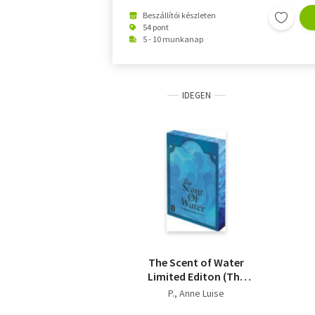
Beszállítói készleten
54 pont
5 - 10 munkanap
IDEGEN
The Scent of Water
Limited Editon (The
Wrong Scents: Roman
P., Anne Luise
3)