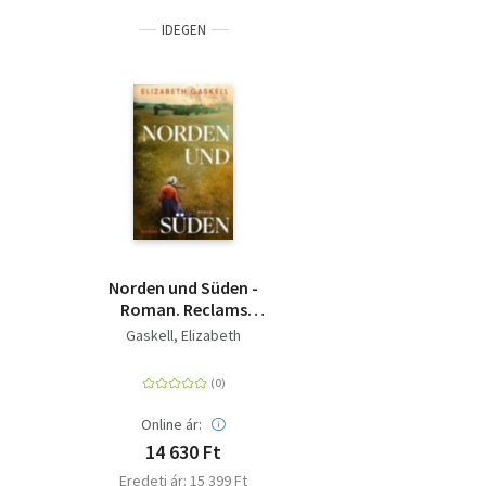
IDEGEN
Norden und Süden -
Roman. Reclams
Klassikerinnen - Ein
Gaskell, Elizabeth
großer Roman über
Liebe und
Gerechtigkeit
Online ár:
14 630 Ft
Eredeti ár: 15 399 Ft