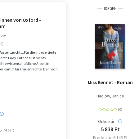
IDEGEN
linnen von Oxford -
am
Evie
Wasser taucht ...Für die introvertierte
bte Lady Catriona ist nichts
 ihre wissenschaftliche Arbeit in
der Kampf für Frauenrechte. Dennoch
Miss Bennet - Roman
Hadlow, Janice
Online ár:
5 838 Ft
 5 747 Ft
Eredeti ár: 6 145 Ft