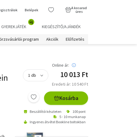
A kosarad
egisztrálok
Belépek
üres
új
GYEREKJÁTÉK
KIEGÉSZÍTŐ/AJÁNDÉK
örzsvásárlói program
Akciók
Előfizetés
Online ár:
10 013 Ft
ein
Eredeti ár: 10 540 Ft
Kosárba
Beszállítói készleten
100 pont
5 - 10 munkanap
Ingyenes átvétel Bookline boltokban
uch