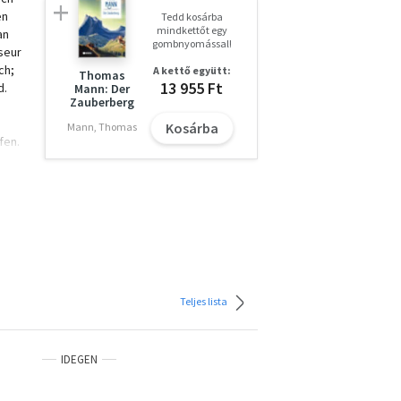
en
Tedd kosárba
mindkettőt egy
an
gombnyomással!
seur
ch;
A kettő együtt:
Thomas
13 955 Ft
d.
Mann: Der
Zauberberg
Kosárba
Mann, Thomas
fen.
e
en,
schon
Teljes lista
IDEGEN