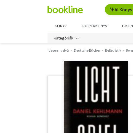
AI Könyv
KÖNYV
GYEREKKÖNYV
E-KÖN
Kategóriák
Idegen nyelvű
Deutsche Bücher
Belletristik
Rom