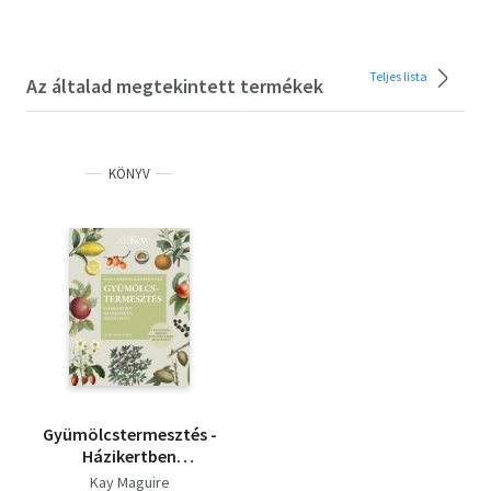
Teljes lista
Az általad megtekintett termékek
KÖNYV
Gyümölcstermesztés -
Házikertben
szakszerűen,
Kay Maguire