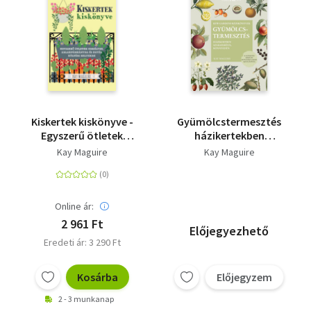
Kiskertek kiskönyve -
Gyümölcstermesztés
Egyszerű ötletek
házikertekben
erkélyre,
szakszerűen,
Kay Maguire
Kay Maguire
ablakpárkányra és
könnyedén
egyéb kültéri helyekre
Online ár:
2 961 Ft
Előjegyezhető
Eredeti ár: 3 290 Ft
Kosárba
Előjegyzem
2 - 3 munkanap