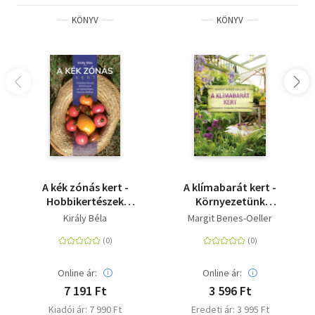
KÖNYV
KÖNYV
A kék zónás kert -
A klímabarát kert -
Hobbikertészek
Környezetünk
kézikönyve az
természetes
Király Béla
Margit Benes-Oeller
egészséges, hosszú
klímaberendezése
élethez
Online ár:
Online ár:
7 191 Ft
3 596 Ft
Kiadói ár: 7 990 Ft
Eredeti ár: 3 995 Ft