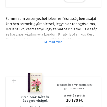
Semmi sem versenyezhet ízben és frissességben a saját
kertben termelt gyümölccsel, legyen az ropogós alma,
lédús szilva, cseresznye vagy zamatos ribiszke. Ez a szép
és hasznos kézikönyv a Londoni Királyi Botanikus Kert
(Kew) szakértőinek közreműködésével készült.
Alapos, érthető és szakszerű termesztési, metszési,
betakarítási és szaporítási tanácsokkal látja el az olvasót.
Az almától a szamócáig minden kedvelt gyümölcsöt
megtalálunk a kötetben, mind a 75 fajhoz tartozik egy
lista a kiskerti termesztésre legalkalmasabb fajtákról.
Ráadásként a szerzők 12 kreatív ötlet részletes leírásával
adnak hasznos gyakorlati útmutatókat a termények
felhasználásához és egyes fajok különleges módszerekkel
Tedd kosárba mindkettőt egy
történő termesztéséhez.
gombnyomással!
A KEW GARDEN, A VILÁGHÍRŰ BRIT KIRÁLYI BOTANIKUS
A kettő együtt:
KERT több mint 250 éves. Itt található a világ
Orchideák, Rózsák
10 170 Ft
és egyéb virágok
legváltozatosabb növénygyűjteménye, jelenleg több