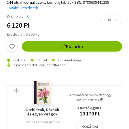
144 oldal･cérnafűzött, keménytáblás･ISBN:
9789635441235
További részletek
Online ár:
6 120 Ft
Eredeti ár: 6 800 Ft
Kosárba
Raktáron
61 pont
2 - 3 munkanap
Ingyenes átvétel Bookline boltokban
Tedd kosárba mindkettőt egy
gombnyomással!
A kettő együtt:
Orchideák, Rózsák
10 170 Ft
és egyéb virágok
Lamas, Pérsico Lucrecia
Kosárba