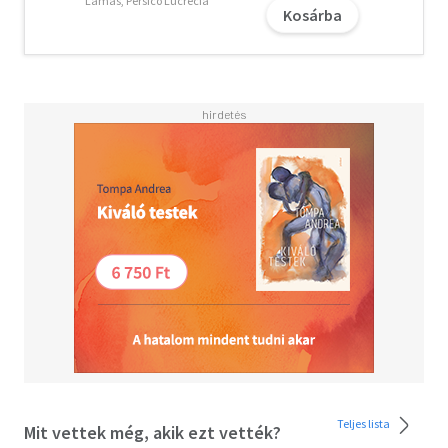
mint 19 000 fajt gondoznak itt féltő gonddal a
Lamas, Pérsico Lucrecia
Kosárba
szakemberek.
Teljes lista
Mit vettek még, akik ezt vették?