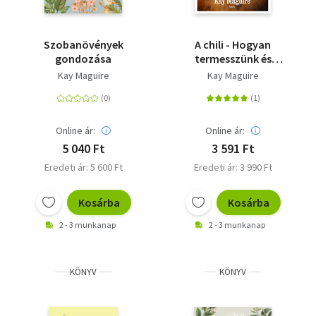
Szobanövények
A chili - Hogyan
gondozása
termesszünk és
tartósítsunk chiliket
Kay Maguire
Kay Maguire
és más paprikákat
Online ár:
Online ár:
5 040 Ft
3 591 Ft
Eredeti ár: 5 600 Ft
Eredeti ár: 3 990 Ft
Kosárba
Kosárba
2 - 3 munkanap
2 - 3 munkanap
KÖNYV
KÖNYV