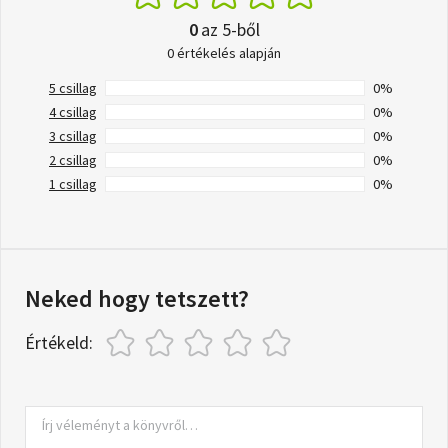
0
az 5-ből
0 értékelés alapján
5 csillag
0%
4 csillag
0%
3 csillag
0%
2 csillag
0%
1 csillag
0%
Neked hogy tetszett?
Értékeld: