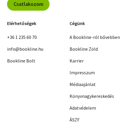
Csatlakozom
Elérhetőségek
Cégünk
+36 1 235 60 70
A Bookline-ról bővebben
info@bookline.hu
Bookline Zöld
Bookline Bolt
Karrier
Impresszum
Médiaajánlat
Könyvnagykereskedés
Adatvédelem
ÁSZF