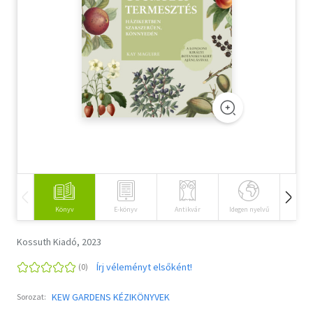
Szótár, nyelvkönyv
Tankönyv, segédkönyv
Társadalomtudomány
Természettudomány
Történelem
Vallás
Könyv
E-könyv
Antikvár
Idegen nyelvű
Hangos
Kossuth Kiadó, 2023
Írj véleményt elsőként!
KEW GARDENS KÉZIKÖNYVEK
Sorozat: