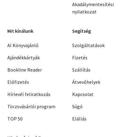
Akadálymentesítési
nyilatkozat
Mit kínálunk
Segítség
AI Könyvajánló
Szolgáltatások
Ajándékkártyák
Fizetés
Bookline Reader
Szállítás
Előfizetés
Átvevőhelyek
Hírlevél feliratkozás
Kapcsolat
Törzsvásárlói program
Súgó
TOP 50
Elállás