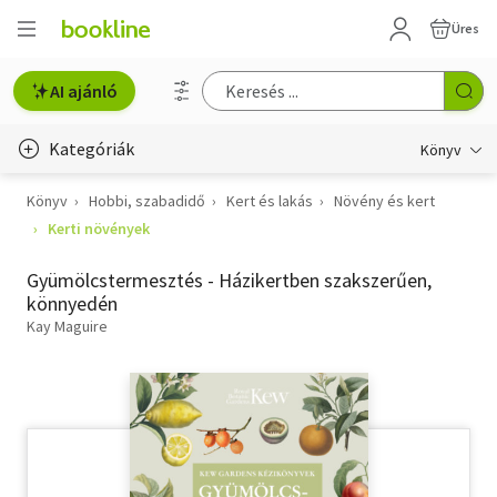
Üres
AI ajánló
Kategóriák
Könyv
Könyv
Hobbi, szabadidő
Kert és lakás
Növény és kert
Életmód, egészség
Kerti növények
Erotika
Gyümölcstermesztés - Házikertben szakszerűen,
Gyermek- és ifjúsági
könnyedén
Kay Maguire
Hobbi, szabadidő
Irodalom
Művészet
Szakkönyv