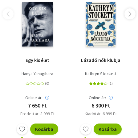
Egy kis élet
Lázadó nők klubja
Hanya Yanagihara
Kathryn Stockett
Online ár:
Online ár:
7 650 Ft
6 300 Ft
Eredeti ár: 8 999 Ft
Kiadói ár: 6 999 Ft
Kosárba
Kosárba