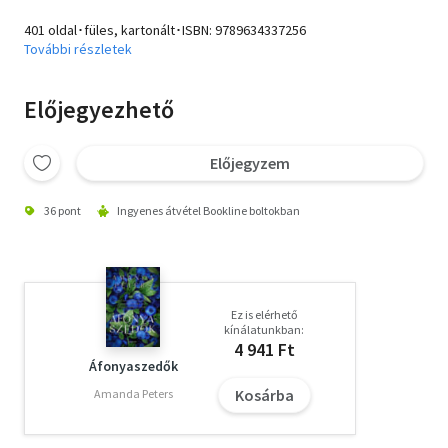
401 oldal･füles, kartonált･ISBN:
9789634337256
További részletek
Előjegyezhető
Előjegyzem
36 pont
Ingyenes átvétel Bookline boltokban
Ez is elérhető
kínálatunkban:
4 941 Ft
Áfonyaszedők
Kosárba
Amanda Peters