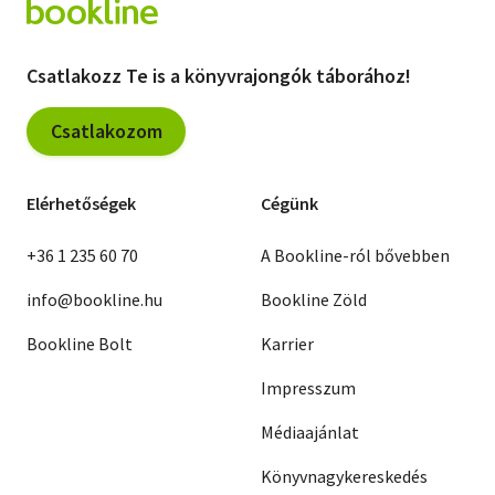
Csatlakozz Te is a könyvrajongók táborához!
Csatlakozom
Elérhetőségek
Cégünk
+36 1 235 60 70
A Bookline-ról bővebben
info@bookline.hu
Bookline Zöld
Bookline Bolt
Karrier
Impresszum
Médiaajánlat
Könyvnagykereskedés