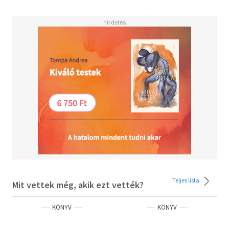
párhuzamosan Cara lélekben is messzire jut, s útja
egészen máshová vezet, mint ahogy azt kezdetben
gondolta.”
Olvasd el mások véleményét is!
Teljes lista
Mit vettek még, akik ezt vették?
KÖNYV
KÖNYV