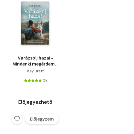
Varázsolj haza! -
Mindenki megérdemel
egy esélyt a
Kay Bratt
boldogságra
Előjegyezhető
Előjegyzem