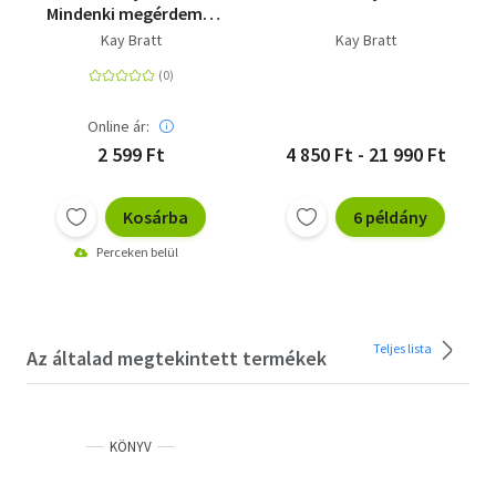
Mindenki megérdemel
egy esélyt a
Kay Bratt
Kay Bratt
boldogságra
Online ár:
2 599 Ft
4 850 Ft - 21 990 Ft
Kosárba
6 példány
Perceken belül
Teljes lista
Az általad megtekintett termékek
KÖNYV