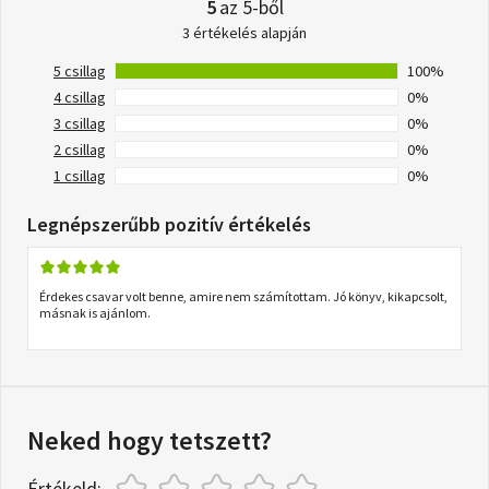
5
az 5-ből
3 értékelés alapján
5 csillag
100%
4 csillag
0%
3 csillag
0%
2 csillag
0%
1 csillag
0%
Legnépszerűbb pozitív értékelés
Érdekes csavar volt benne, amire nem számítottam. Jó könyv, kikapcsolt,
másnak is ajánlom.
Neked hogy tetszett?
Értékeld: