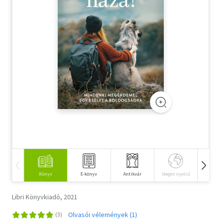
Szótár, nyelvkönyv
Tankönyv, segédkönyv
Társadalomtudomány
Természettudomány
Történelem
Vallás
Könyv
E-könyv
Antikvár
Idegen nyelvű
Hangos
Libri Könyvkiadó, 2021
Olvasói vélemények (1)