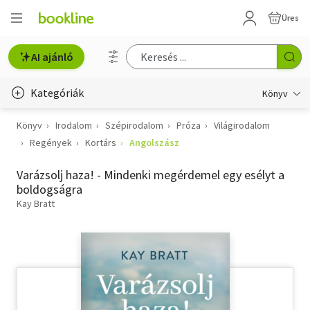
Üres
AI ajánló
Kategóriák
Könyv
Könyv
Irodalom
Szépirodalom
Próza
Világirodalom
Életmód, egészség
Regények
Kortárs
Angolszász
Erotika
Varázsolj haza! - Mindenki megérdemel egy esélyt a
Gyermek- és ifjúsági
boldogságra
Kay Bratt
Hobbi, szabadidő
Irodalom
Művészet
Szakkönyv