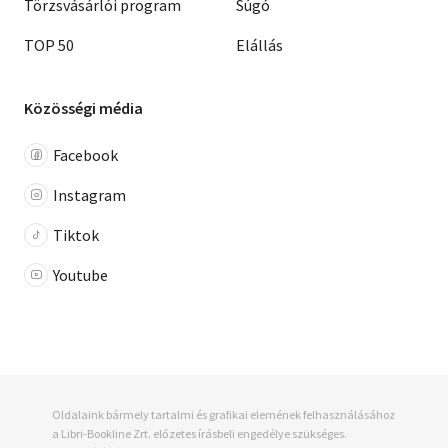
Törzsvásárlói program
Súgó
TOP 50
Elállás
Közösségi média
Facebook
Instagram
Tiktok
Youtube
Oldalaink bármely tartalmi és grafikai elemének felhasználásához
a Libri-Bookline Zrt. előzetes írásbeli engedélye szükséges.