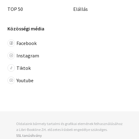
TOP 50
Elállás
Közösségi média
Facebook
Instagram
Tiktok
Youtube
Oldalaink bármely tartalmi és grafikai elemének felhasználásához
a Libri-Bookline Zrt. előzetes írásbeli engedélye szükséges.
SSL tanúsítvány