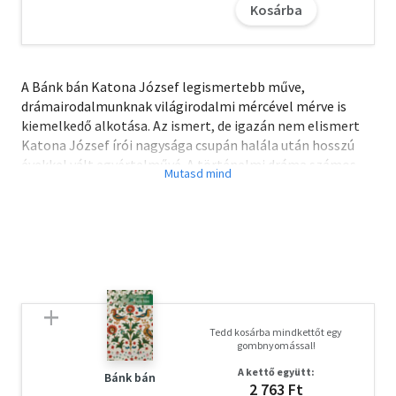
Kosárba
A Bánk bán Katona József legismertebb műve,
drámairodalmunknak világirodalmi mércével mérve is
kiemelkedő alkotása. Az ismert, de igazán nem elismert
Katona József írói nagysága csupán halála után hosszú
évekkel vált egyértelművé. A történelmi dráma számos
kérdést és problémát vet föl: a nemzeti gondoktól a
magánéletig. Nem véletlen, hogy sikeres színre kerülése,
tehát 1848 óta minden kor talált benne a leginkább
jelenhez szólót.
Tedd kosárba mindkettőt egy
gombnyomással!
A kettő együtt:
Bánk bán
2 763 Ft