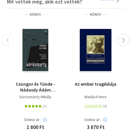
Mit vettek még, akik ezt vették?
KÖNYV
KÖNYV
Csongor és Tünde -
Az ember tragédiája
Nádasdy Ádám
magyarázó
Vörösmarty Mihály
Madách Imre
jegyzeteivel
Online ár:
Online ár:
1 800 Ft
3 870 Ft