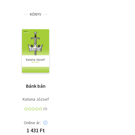
KÖNYV
Bánk bán
Katona József
Online ár:
1 431 Ft