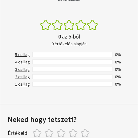
0
az 5-ből
0 értékelés alapján
5 csillag
0%
4 csillag
0%
3 csillag
0%
2 csillag
0%
1 csillag
0%
Neked hogy tetszett?
Értékeld: