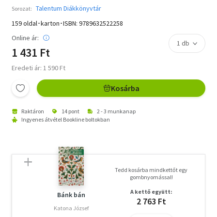
Talentum Diákkönyvtár
Sorozat:
159 oldal･karton･ISBN:
9789632522258
Online ár:
1 431 Ft
Eredeti ár: 1 590 Ft
Kosárba
Raktáron
14 pont
2 - 3 munkanap
Ingyenes átvétel Bookline boltokban
Tedd kosárba mindkettőt egy
gombnyomással!
A kettő együtt:
Bánk bán
2 763 Ft
Katona József