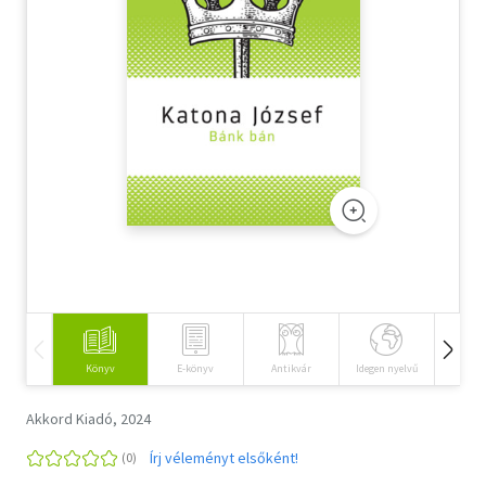
Szótár, nyelvkönyv
Tankönyv, segédkönyv
Társadalomtudomány
Természettudomány
Történelem
Vallás
Könyv
E-könyv
Antikvár
Idegen nyelvű
Hangos
Akkord Kiadó, 2024
Írj véleményt elsőként!