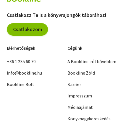
Csatlakozz Te is a könyvrajongók táborához!
Csatlakozom
Elérhetőségek
Cégünk
+36 1 235 60 70
A Bookline-ról bővebben
info@bookline.hu
Bookline Zöld
Bookline Bolt
Karrier
Impresszum
Médiaajánlat
Könyvnagykereskedés