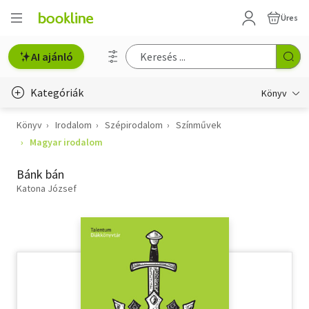
Üres
AI ajánló
Kategóriák
Könyv
Könyv
Irodalom
Szépirodalom
Színművek
Életmód, egészség
Magyar irodalom
Erotika
Bánk bán
Gyermek- és ifjúsági
Katona József
Hobbi, szabadidő
Irodalom
Művészet
Szakkönyv