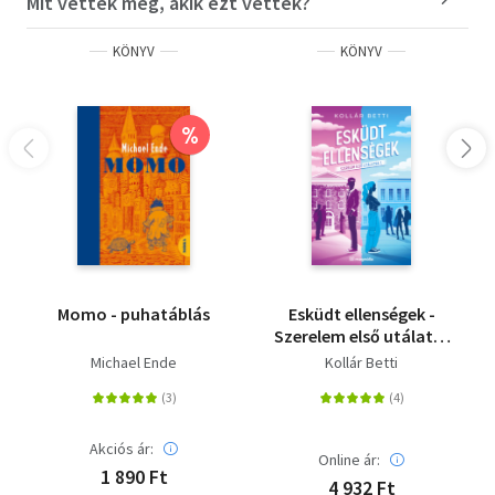
Mit vettek még, akik ezt vették?
KÖNYV
KÖNYV
%
Momo - puhatáblás
Esküdt ellenségek -
Szerelem első utálatra
1. - (Különleges kiadás)
Michael Ende
Kollár Betti
Akciós ár:
Online ár:
1 890 Ft
4 932 Ft