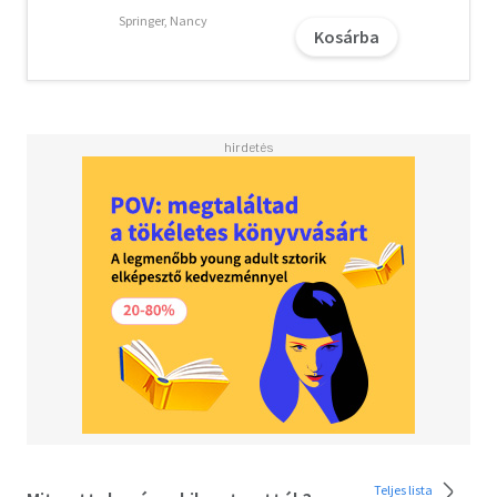
meghoznia; ráadásul legfőbb ideje, hogy rájöjjön, mit is
Springer, Nancy
Kosárba
akar igazából. Mindeközben a nevelőszülőknél felnőtt
Noah még élő rokonai után folytatott kutatása arra
kényszeríti őket, hogy szembenézzenek az élet, a
szerelem és saját egyéniségük nyomasztó igazságaival.
Most, hogy már csak egy hét maradt hátra az egyetemi
orientáció, a diákmunka és a nagybetűs élet kezdetéig,
Echónak dűlőre kell jutnia magával: vajon Noah nem csak
egy izgalmas rosszfiú, és ez az egész nem csak egy
felelőtlen kaland, amitől mindenki óva intette? A
fantasztikus túra utolsó állomásán nagyon is komolyra
fordul a történet.
Tarts velünk az érzelmek hullámvasútján!
Teljes lista