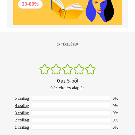
ÉRTÉKELÉSEK
0
az 5-ből
0 értékelés alapján
5 csillag
0%
4 csillag
0%
3 csillag
0%
2 csillag
0%
1 csillag
0%