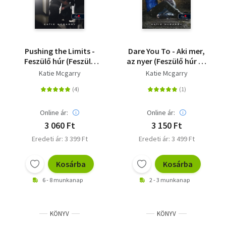
Pushing the Limits -
Dare You To - Aki mer,
Feszülő húr (Feszülő
az nyer (Feszülő húr 2.)
húr 1.) - puha kötés
- puha kötés
Katie Mcgarry
Katie Mcgarry
Online ár:
Online ár:
3 060 Ft
3 150 Ft
Eredeti ár: 3 399 Ft
Eredeti ár: 3 499 Ft
Kosárba
Kosárba
6 - 8 munkanap
2 - 3 munkanap
KÖNYV
KÖNYV