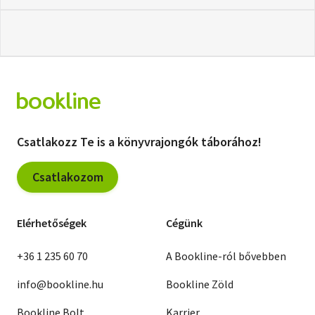
Csatlakozz Te is a könyvrajongók táborához!
Csatlakozom
Elérhetőségek
Cégünk
+36 1 235 60 70
A Bookline-ról bővebben
info@bookline.hu
Bookline Zöld
Bookline Bolt
Karrier