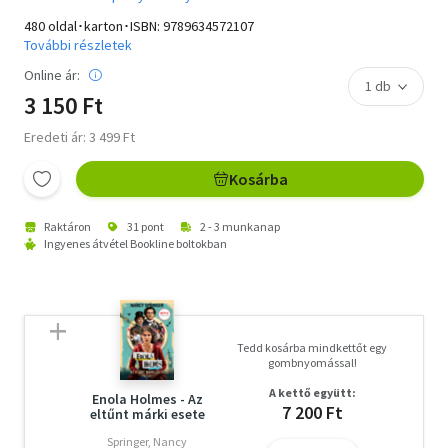
480 oldal･karton･ISBN:
9789634572107
További részletek
Online ár:
3 150 Ft
Eredeti ár: 3 499 Ft
Kosárba
Raktáron
31 pont
2 - 3 munkanap
Ingyenes átvétel Bookline boltokban
Tedd kosárba mindkettőt egy
gombnyomással!
A kettő együtt:
Enola Holmes - Az
7 200 Ft
eltűnt márki esete
Springer, Nancy