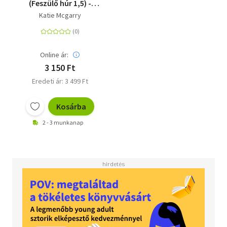
(Feszülő húr 1,5) -
puha kötés
Katie Mcgarry
Online ár:
3 150 Ft
Eredeti ár: 3 499 Ft
Kosárba
2 - 3 munkanap