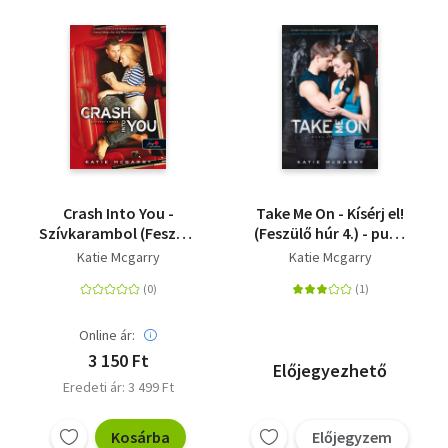
Crash Into You -
Take Me On - Kísérj el!
Szívkarambol (Feszülő
(Feszülő húr 4.) - puha
húr 3.) - puha kötés
kötés
Katie Mcgarry
Katie Mcgarry
Online ár:
3 150 Ft
Előjegyezhető
Eredeti ár: 3 499 Ft
Kosárba
Előjegyzem