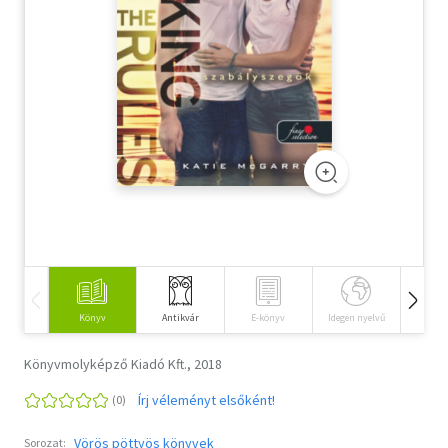
Szótár, nyelvkönyv
Tankönyv, segédkönyv
Társadalomtudomány
Természettudomány
Történelem
Vallás
Könyv
Antikvár
E-könyv
Idegen nyelvű
Hangos
Könyvmolyképző Kiadó Kft., 2018
Írj véleményt elsőként!
Vörös pöttyös könyvek
Sorozat: