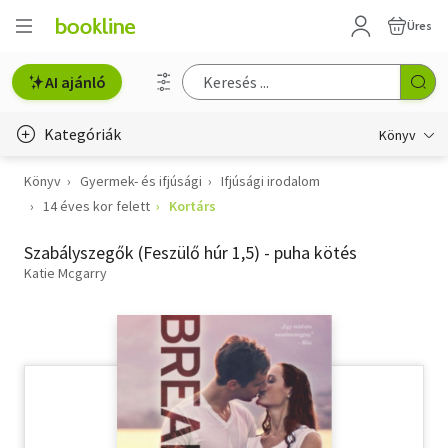
Üres
AI ajánló
Kategóriák
Könyv
Könyv
Gyermek- és ifjúsági
Ifjúsági irodalom
Életmód, egészség
14 éves kor felett
Kortárs
Erotika
Szabályszegők (Feszülő húr 1,5) - puha kötés
Gyermek- és ifjúsági
Katie Mcgarry
Hobbi, szabadidő
Irodalom
Művészet
Szakkönyv