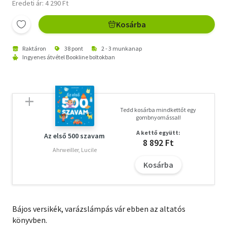
Eredeti ár: 4 290 Ft
Kosárba
Raktáron
38 pont
2 - 3 munkanap
Ingyenes átvétel Bookline boltokban
Tedd kosárba mindkettőt egy
gombnyomással!
A kettő együtt:
Az első 500 szavam
8 892 Ft
Ahrweiller, Lucile
Kosárba
Bájos versikék, varázslámpás vár ebben az altatós
könyvben.