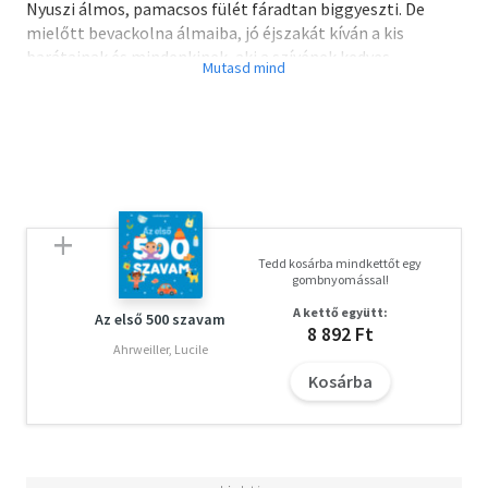
Nyuszi álmos, pamacsos fülét fáradtan biggyeszti. De
mielőtt bevackolna álmaiba, jó éjszakát kíván a kis
barátainak és mindenkinek, aki a szívének kedves.
Különleges kartonkönyv "varázslámpással", ami
láthatóvá teszi a sötétben megbújó állatokat. Csúsztasd
a varázslámpát a lapok közé, és keresd meg a maci
barátait az éjszaka sötétjében!
Tedd kosárba mindkettőt egy
gombnyomással!
A kettő együtt:
Az első 500 szavam
8 892 Ft
Ahrweiller, Lucile
Kosárba