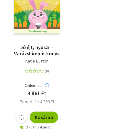
Jó éjt, nyuszi! -
Varázslámpás könyv
Katie Button
Online ár:
3 861 Ft
Eredeti ár: 4 290 Ft
Kosárba
2 - 3 munkanap