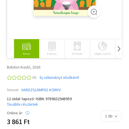
Szótár, nyelvkönyv
Tankönyv, segédkönyv
Társadalomtudomány
Természettudomány
Könyv
E-könyv
Antikvár
Idegen nyelvű
Hangos
Történelem
Babilon Kiadó, 2026
Vallás
Írj véleményt elsőként!
VARÁZSLÁMPÁS KÖNYV
Sorozat:
12 oldal･lapozó･ISBN:
9789632948959
További részletek
Online ár:
3 861 Ft