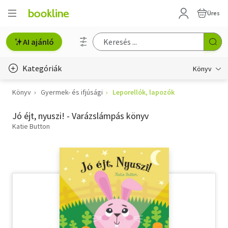
Üres
AI ajánló
Kategóriák
Könyv
Könyv
Gyermek- és ifjúsági
Leporellók, lapozók
Életmód, egészség
Jó éjt, nyuszi! - Varázslámpás könyv
Erotika
Katie Button
Gyermek- és ifjúsági
Hobbi, szabadidő
Irodalom
Művészet
Szakkönyv