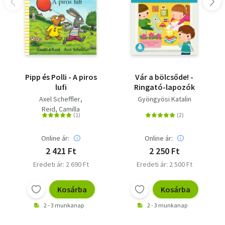
Pipp és Polli - A piros
Vár a bölcsőde! -
lufi
Ringató-lapozók
Axel Scheffler
Gyöngyösi Katalin
Reid, Camilla
Online ár:
Online ár:
2 421 Ft
2 250 Ft
Eredeti ár: 2 690 Ft
Eredeti ár: 2 500 Ft
Kosárba
Kosárba
2 - 3 munkanap
2 - 3 munkanap