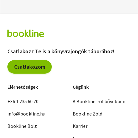
Csatlakozz Te is a könyvrajongók táborához!
Csatlakozom
Elérhetőségek
Cégünk
+36 1 235 60 70
A Bookline-ról bővebben
info@bookline.hu
Bookline Zöld
Bookline Bolt
Karrier