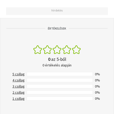
ÉRTÉKELÉSEK
0
az 5-ből
0 értékelés alapján
5 csillag
0%
4 csillag
0%
3 csillag
0%
2 csillag
0%
1 csillag
0%